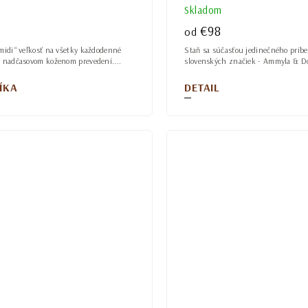
Skladom
€98
od
„midi“ veľkosť na všetky každodenné
Staň sa súčasťou jedinečného príb
v nadčasovom koženom prevedení....
slovenských značiek - Ammyla & Do
ÍKA
DETAIL