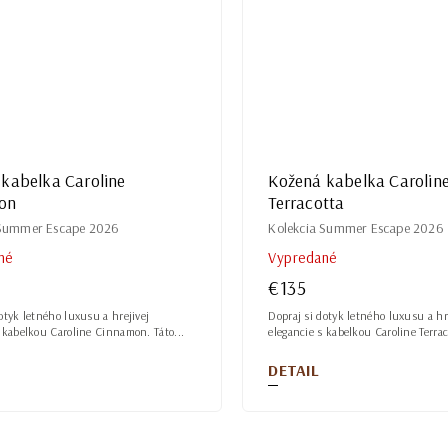
kabelka Caroline
Kožená kabelka Carolin
on
Terracotta
 Summer Escape 2026
Kolekcia Summer Escape 2026
né
Vypredané
€135
otyk letného luxusu a hrejivej
Dopraj si dotyk letného luxusu a hr
s kabelkou Caroline Cinnamon. Táto...
elegancie s kabelkou Caroline Terraco
DETAIL