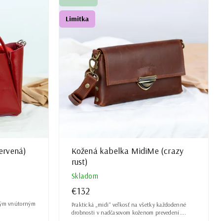
Limitka
ervená)
Kožená kabelka MidiMe (crazy
rust)
Skladom
€132
ným vnútorným
Praktická „midi“ veľkosť na všetky každodenné
drobnosti v nadčasovom koženom prevedení....