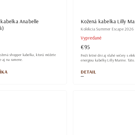
 kabelka Anabelle
Kožená kabelka Lilly Ma
á)
Kolekcia Summer Escape 2026
Vypredané
€95
kožená shopper kabelka, ktorú môžete
Preži letné dni aj vlahé večery s el
e aj na ramene.
energiou kabelky Lilly Marine. Táto.
ÍKA
DETAIL