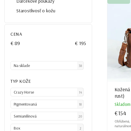
Darčekové poukazy
Najdrah
Starostlivosť o kožu
Najpred
Abeced
CENA
€
89
€
195
Na sklade
38
TYP KOŽE
Kožená 
Crazy Horse
14
rust)
Pigmentovaná
Skladom
18
€154
Semianilínová
20
Obľúbená, 
naturálnom
Box
2