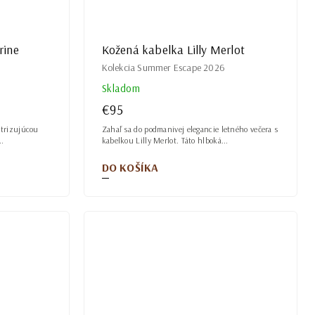
rine
Kožená kabelka Lilly Merlot
Kolekcia Summer Escape 2026
Skladom
€95
ektrizujúcou
Zahaľ sa do podmanivej elegancie letného večera s
..
kabelkou Lilly Merlot. Táto hlboká...
DO KOŠÍKA