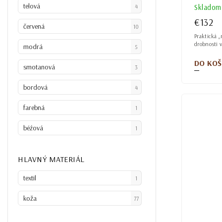
telová
4
Skladom
€132
červená
10
Praktická 
drobnosti 
modrá
5
DO KOŠ
smotanová
3
bordová
4
farebná
1
béźová
1
HLAVNÝ MATERIÁL
textil
1
koža
77