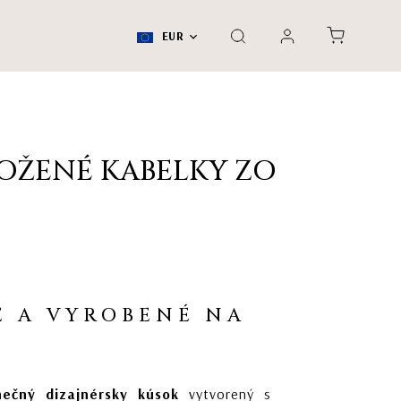
EUR
KOŽENÉ KABELKY ZO
 A VYROBENÉ NA
nečný dizajnérsky kúsok
vytvorený s