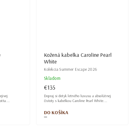
e
Kožená kabelka Caroline Pearl
White
Kolekcia Summer Escape 2026
Skladom
€135
ejivej
Dopraj si dotyk letného luxusu a absolútnej
tta....
čistoty s kabelkou Caroline Pearl White....
DO KOŠÍKA