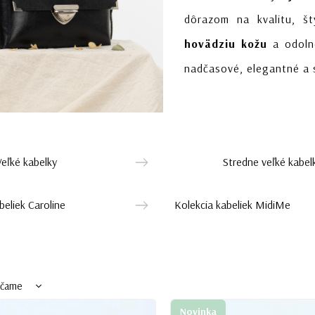
dôrazom na kvalitu, št
hovädziu kožu
a odolné
nadčasové, elegantné a 
Veľké kabelky
Stredne veľké kabel
beliek Caroline
Kolekcia kabeliek MidiMe
účame
ejšie
Novinka