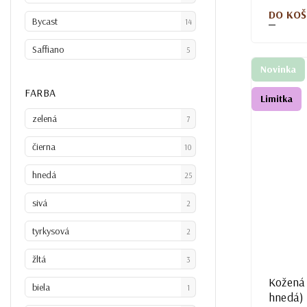
DO KOŠ
Bycast
14
Saffiano
5
Novinka
FARBA
Limitka
zelená
7
čierna
10
hnedá
25
sivá
2
tyrkysová
2
žltá
3
Kožená
biela
1
hnedá)