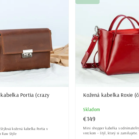
šie
ávanejšie
ne
kabelka Portia (crazy
Kožená kabelka Roxie (č
Skladom
€149
Mini shopper kabelka s odnímateľ
štýlová kožená kabelka Portia v
vreckom – štýl, ktorý si zamilujete.
 Raw štýle