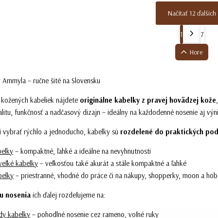
Načítať 12 ďalších
1
7
Hore
 Ammyla – ručne šité na Slovensku
e
kožených kabeliek
nájdete
originálne kabelky z pravej hovädzej kože
itu, funkčnosť a nadčasový dizajn – ideálny na každodenné nosenie aj výni
i vybrať rýchlo a jednoducho, kabelky sú
rozdelené do praktických pod
belky
– kompaktné, ľahké a ideálne na nevyhnutnosti
veľké kabelky
– veľkosťou také akurát a stále kompaktné a ľahké
belky
– priestranné, vhodné do práce či na nákupy, shopperky, moon a hob
u nosenia
ich ďalej rozdeľujeme na:
dy kabelky
– pohodlné nosenie cez rameno, voľné ruky