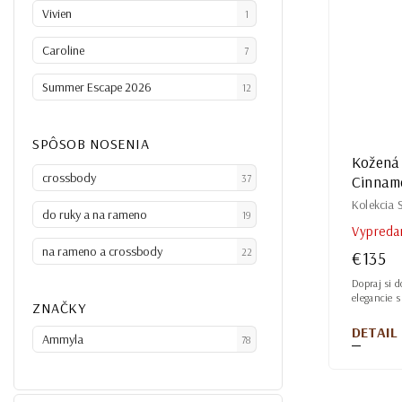
Vivien
1
Caroline
7
Summer Escape 2026
12
SPÔSOB NOSENIA
Kožená 
crossbody
37
Cinnam
Kolekcia
do ruky a na rameno
19
Vypreda
na rameno a crossbody
22
€135
Dopraj si d
elegancie 
ZNAČKY
DETAIL
Ammyla
78