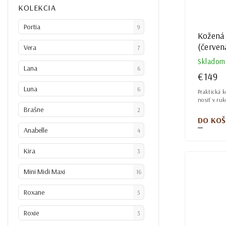
KOLEKCIA
Portia
9
Kožená
(červen
Vera
7
Skladom
Lana
6
€149
Luna
6
Praktická 
nosiť v ruk
Brašne
2
DO KOŠ
Anabelle
4
Kira
3
Mini Midi Maxi
16
Roxane
5
Roxie
3