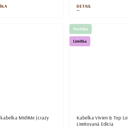
DETAIL
ÍKA
Novinka
Limitka
 kabelka MidiMe (crazy
Kabelka Vivien & Top Lol
Limitovaná Edícia