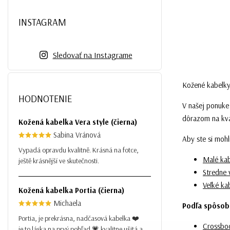
INSTAGRAM
Sledovať na Instagrame
Kožené kabelky
HODNOTENIE
V našej ponuk
dôrazom na kval
Kožená kabelka Vera style (čierna)
Sabina Vránová
Aby ste si mohl
Vypadá opravdu kvalitně. Krásná na fotce,
Malé ka
ještě krásnější ve skutečnosti.
Stredne 
Veľké ka
Kožená kabelka Portia (čierna)
Michaela
Podľa spôsob
Portia, je prekrásna, nadčasová kabelka ❤️
Crossbo
je to láska na prvý pohľad 💗 kvalitne ušitá a