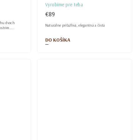
Vyrobíme pre teba
€89
ehu dvoch
Naturálne príťažlivá, elegantná a čistá
strim....
DO KOŠÍKA