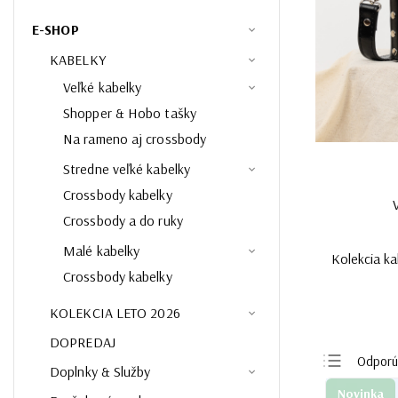
E-SHOP
KABELKY
Veľké kabelky
Shopper & Hobo tašky
Na rameno aj crossbody
Stredne veľké kabelky
Crossbody kabelky
Crossbody a do ruky
Malé kabelky
Kolekcia ka
Crossbody kabelky
KOLEKCIA LETO 2026
DOPREDAJ
Odpor
Doplnky & Služby
Najlacn
Novinka