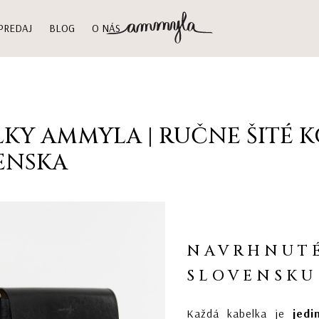
PREDAJ
BLOG
O NÁS
LKY AMMYLA | RUČNE ŠITÉ 
ENSKA
NAVRHNUTÉ
SLOVENSKU
Každá kabelka je
jedi