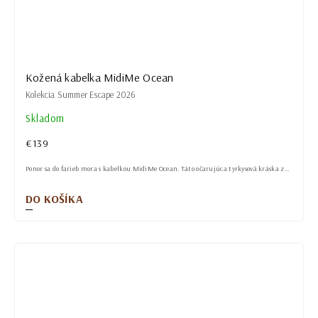
Kožená kabelka MidiMe Ocean
Kolekcia Summer Escape 2026
Skladom
€139
Ponor sa do farieb mora s kabelkou MidiMe Ocean. Táto očarujúca tyrkysová kráska z...
DO KOŠÍKA