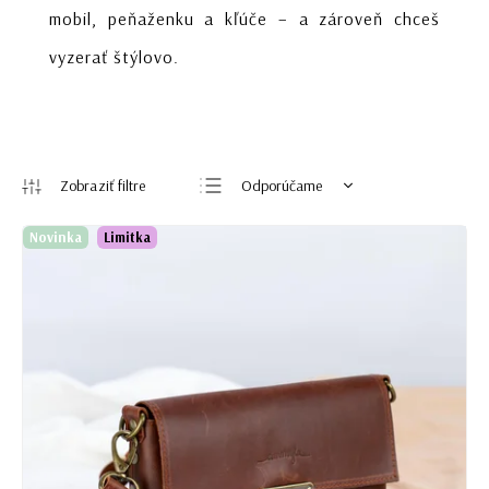
mobil, peňaženku a kľúče – a zároveň chceš
vyzerať štýlovo.
Odporúčame
Najlacnejšie
Novinka
Limitka
Najdrahšie
Najpredávanejšie
Abecedne