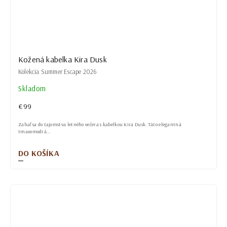
Kožená kabelka Kira Dusk
Kolekcia Summer Escape 2026
Skladom
€99
Zahaľ sa do tajomstva letného večera s kabelkou Kira Dusk. Táto elegantná
tmavomodrá...
DO KOŠÍKA