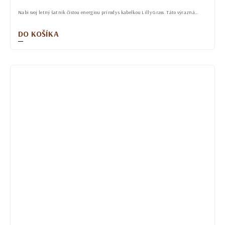
Nabi svoj letný šatník čistou energiou prírody s kabelkou Lilly Grass. Táto výrazná...
DO KOŠÍKA