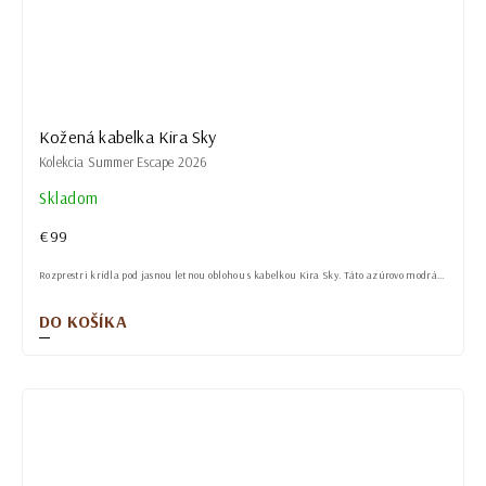
Kožená kabelka Kira Sky
Kolekcia Summer Escape 2026
Skladom
€99
Rozprestri krídla pod jasnou letnou oblohou s kabelkou Kira Sky. Táto azúrovo modrá...
DO KOŠÍKA