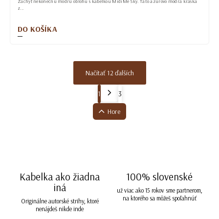
Zachyť nekonečnú modrú oblohu s kabelkou MidiMe Sky. Táto azúrovo modrá kráska
z...
DO KOŠÍKA
Načítať 12 ďalších
1
3
Hore
Kabelka ako žiadna
100% slovenské
iná
už viac ako 15 rokov sme partnerom,
na ktorého sa môžeš spoľahnúť
Originálne autorské strihy, ktoré
nenájdeš nikde inde