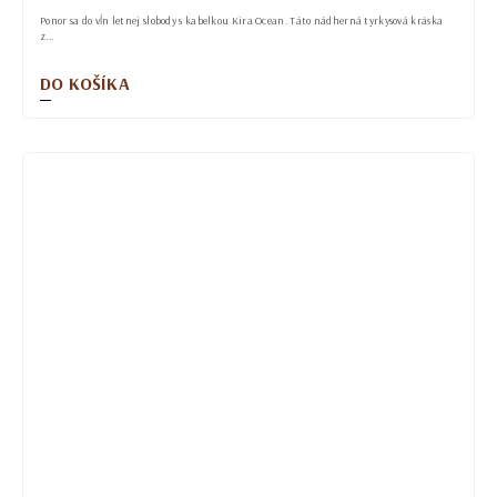
Ponor sa do vĺn letnej slobody s kabelkou Kira Ocean. Táto nádherná tyrkysová kráska
z...
DO KOŠÍKA