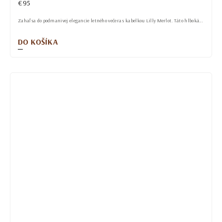
€95
Zahaľ sa do podmanivej elegancie letného večera s kabelkou Lilly Merlot. Táto hlboká...
DO KOŠÍKA