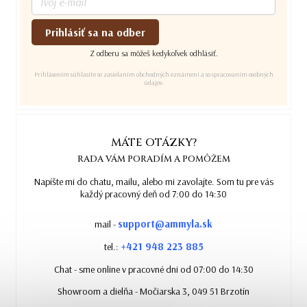
Prihlásiť sa na odber
Z odberu sa môžeš kedykoľvek odhlásiť.
Prihlásením súhlasíte so zasielaním obchodných oznámení a so spracovaním osobných
údajov.
MÁTE OTÁZKY?
RADA VÁM PORADÍM A POMÔŽEM
Napíšte mi do chatu, mailu, alebo mi zavolajte. Som tu pre vás
každý pracovný deň od 7:00 do 14:30
support@ammyla.sk
mail -
+421 948 223 885
tel.:
Chat - sme online v pracovné dni od 07:00 do 14:30
Showroom a dielňa - Močiarska 3, 049 51 Brzotín