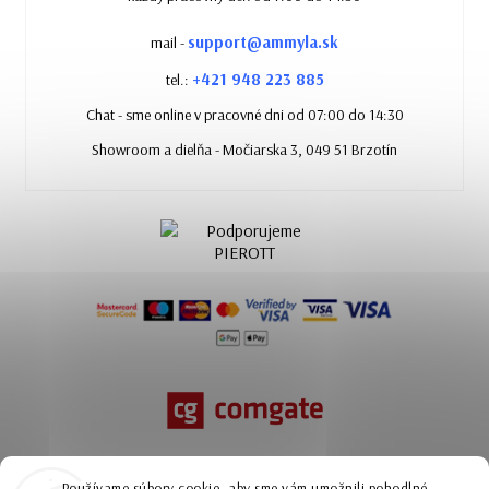
support@ammyla.sk
mail -
+421 948 223 885
tel.:
Chat - sme online v pracovné dni od 07:00 do 14:30
Showroom a dielňa - Močiarska 3, 049 51 Brzotín
Používame súbory cookie, aby sme vám umožnili pohodlné