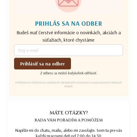
PRIHLÁS SA NA ODBER
Budeš mať čerstvé informácie o novinkách, akciách a
súťažiach, ktoré chystáme
Prihlásiť sa na odber
Z odberu sa môžeš kedykoľvek odhlásiť.
Prihlásením súhlasíte so zasielaním obchodných oznámení a so spracovaním osobných
údajov.
MÁTE OTÁZKY?
RADA VÁM PORADÍM A POMÔŽEM
Napíšte mi do chatu, mailu, alebo mi zavolajte. Som tu pre vás
každý pracovný deň od 7:00 do 14:30