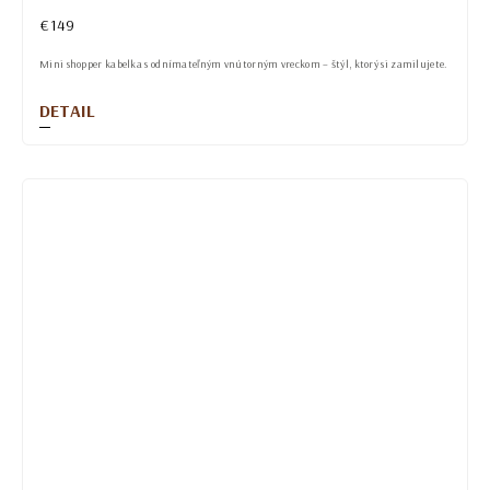
€149
Mini shopper kabelka s odnímateľným vnútorným vreckom – štýl, ktorý si zamilujete.
DETAIL