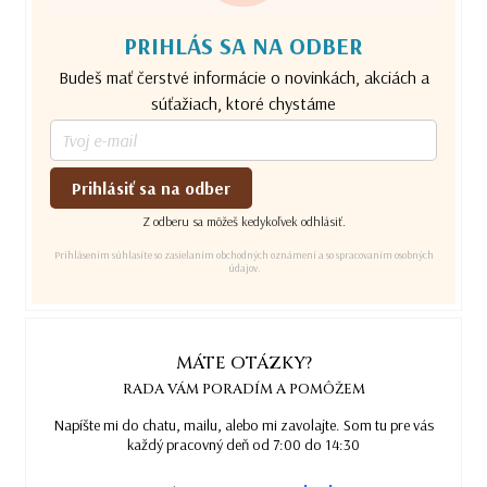
PRIHLÁS SA NA ODBER
Budeš mať čerstvé informácie o novinkách, akciách a
súťažiach, ktoré chystáme
Prihlásiť sa na odber
Z odberu sa môžeš kedykoľvek odhlásiť.
Prihlásením súhlasíte so zasielaním obchodných oznámení a so spracovaním osobných
údajov.
MÁTE OTÁZKY?
RADA VÁM PORADÍM A POMÔŽEM
Napíšte mi do chatu, mailu, alebo mi zavolajte. Som tu pre vás
každý pracovný deň od 7:00 do 14:30