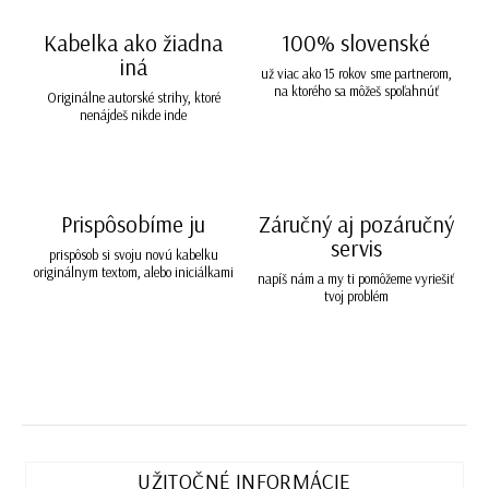
Kabelka ako žiadna
100% slovenské
iná
už viac ako 15 rokov sme partnerom,
na ktorého sa môžeš spoľahnúť
Originálne autorské strihy, ktoré
nenájdeš nikde inde
Prispôsobíme ju
Záručný aj pozáručný
servis
prispôsob si svoju novú kabelku
originálnym textom, alebo iniciálkami
napíš nám a my ti pomôžeme vyriešiť
tvoj problém
UŽITOČNÉ INFORMÁCIE