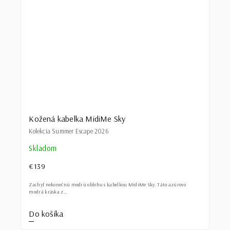
Kožená kabelka MidiMe Sky
Kolekcia Summer Escape 2026
Skladom
€139
Zachyť nekonečnú modrú oblohu s kabelkou MidiMe Sky. Táto azúrovo
modrá kráska z...
Do košíka