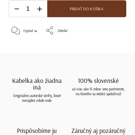
PRIDAŤ DO KOŠÍKA
Opýtať sa
Zdieľať
Kabelka ako žiadna
100% slovenské
iná
už viac ako 15 rokov sme partnerom,
na ktorého sa môžeš spoľahnúť
Originálne autorské strihy, ktoré
nenájdeš nikde inde
Prispôsobíme ju
Záručný aj pozáručný