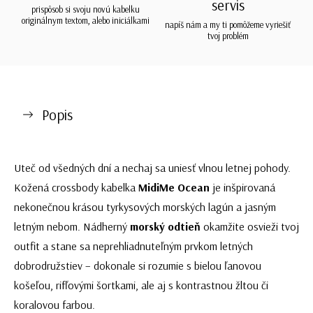
servis
prispôsob si svoju novú kabelku
originálnym textom, alebo iniciálkami
napíš nám a my ti pomôžeme vyriešiť
tvoj problém
Popis
Uteč od všedných dní a nechaj sa uniesť vlnou letnej pohody.
Kožená crossbody kabelka
MidiMe Ocean
je inšpirovaná
nekonečnou krásou tyrkysových morských lagún a jasným
letným nebom. Nádherný
morský odtieň
okamžite osvieži tvoj
outfit a stane sa neprehliadnuteľným prvkom letných
dobrodružstiev – dokonale si rozumie s bielou ľanovou
košeľou, rifľovými šortkami, ale aj s kontrastnou žltou či
koralovou farbou.