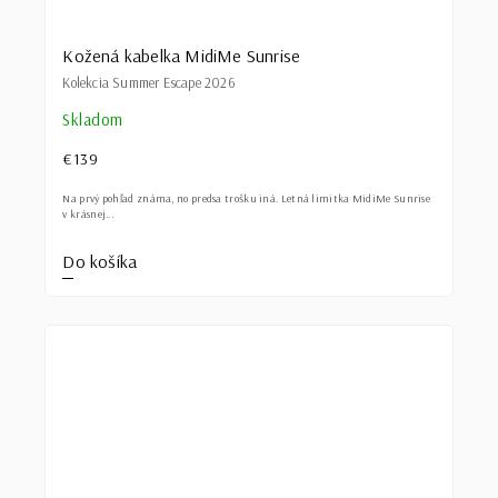
Kožená kabelka MidiMe Sunrise
Kolekcia Summer Escape 2026
Skladom
€139
Na prvý pohľad známa, no predsa trošku iná. Letná limitka MidiMe Sunrise
v krásnej...
Do košíka