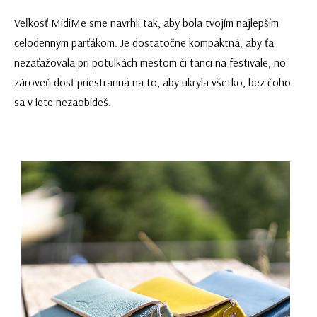
Veľkosť MidiMe sme navrhli tak, aby bola tvojím najlepším
celodenným parťákom. Je dostatočne kompaktná, aby ťa
nezaťažovala pri potulkách mestom či tanci na festivale, no
zároveň dosť priestranná na to, aby ukryla všetko, bez čoho
sa v lete nezaobídeš.