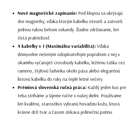
Nové magnetické zapínanie:
Pod klopou sa ukrývajú
dve magnetky, vďaka ktorým kabelku otvoríš a zatvoríš
jednou rukou behom sekundy. Žiadne zdržiavanie, len
čistá praktickosť.
4 kabelky v 1 (Maximálna variabilita):
Vďaka
dômyselne riešeným odopínateľným popruhom z nej v
okamihu vyčaruješ crossbody kabelku, ležérnu tašku cez
rameno, štýlovú ľadvinku okolo pása alebo elegantnú
listovú kabelku do ruky na teplé letné večery.
Prémiová slovenská ručná práca:
Každý jeden kus pre
teba striháme a šijeme ručne v našej dielni. Používame
len kvalitnú, starostlivo vybranú hovädziu kožu, ktorá
krásne drží tvar a časom získava jedinečnú patinu.