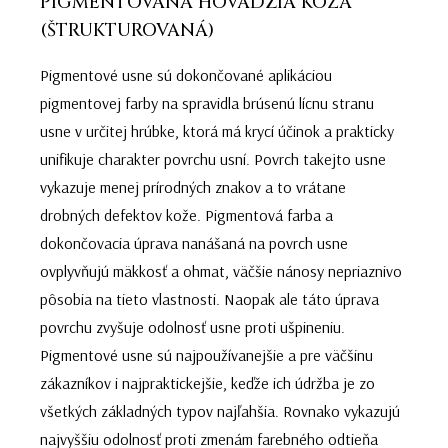
PIGMENTOVANÁ HOVÄDZIA KOŽA
(ŠTRUKTUROVANÁ)
Pigmentové usne sú dokončované aplikáciou
pigmentovej farby na spravidla brúsenú lícnu stranu
usne v určitej hrúbke, ktorá má krycí účinok a prakticky
unifikuje charakter povrchu usní. Povrch takejto usne
vykazuje menej prírodných znakov a to vrátane
drobných defektov kože. Pigmentová farba a
dokončovacia úprava nanášaná na povrch usne
ovplyvňujú mäkkosť a ohmat, väčšie nánosy nepriaznivo
pôsobia na tieto vlastnosti. Naopak ale táto úprava
povrchu zvyšuje odolnosť usne proti ušpineniu.
Pigmentové usne sú najpoužívanejšie a pre väčšinu
zákazníkov i najpraktickejšie, keďže ich údržba je zo
všetkých základných typov najľahšia. Rovnako vykazujú
najvyššiu odolnosť proti zmenám farebného odtieňa