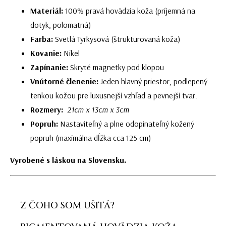
Materiál:
100% pravá hovädzia koža (príjemná na
dotyk, polomatná)
Farba:
Svetlá Tyrkysová (štrukturovaná koža)
Kovanie:
Nikel
Zapínanie:
Skryté magnetky pod klopou
Vnútorné členenie:
Jeden hlavný priestor, podlepený
tenkou kožou pre luxusnejší vzhľad a pevnejší tvar.
Rozmery:
21cm x 13cm x 3cm
Popruh:
Nastaviteľný a plne odopínateľný kožený
popruh (maximálna dĺžka cca 125 cm)
Vyrobené s láskou na Slovensku.
Z ČOHO SOM UŠITÁ?