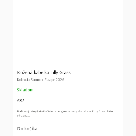
Kožená kabelka Lilly Grass
Kolekcia Summer Escape 2026
Skladom
€95
Nabi svoj letný šatník čistou energiou prírody s kabelkou Lilly Grass. Táto
výrazná...
Do košíka