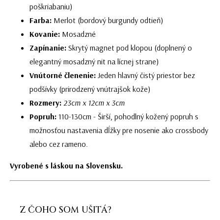
poškriabaniu)
Farba:
Merlot (bordový burgundy odtieň)
Kovanie:
Mosadzné
Zapínanie:
Skrytý magnet pod klopou (doplnený o
elegantný mosadzný nit na lícnej strane)
Vnútorné členenie:
Jeden hlavný čistý priestor bez
podšívky (prirodzený vnútrajšok kože)
Rozmery:
23cm x 12cm x 3cm
Popruh:
110-130cm - Širší, pohodlný kožený popruh s
možnosťou nastavenia dĺžky pre nosenie ako crossbody
alebo cez rameno.
Vyrobené s láskou na Slovensku.
Z ČOHO SOM UŠITÁ?