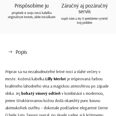
Prispôsobíme ju
Záručný aj pozáručný
servis
prispôsob si svoju novú kabelku
originálnym textom, alebo iniciálkami
napíš nám a my ti pomôžeme vyriešiť
tvoj problém
Popis
Priprav sa na nezabudnuteľné letné noci a vlahé večery v
meste. Kožená kabelka
Lilly Merlot
je inšpirovaná farbou
kvalitného lahodného vína a magickou atmosférou po západe
slnka. Jej
bohatý vínový odtieň
v kombinácii s modernou,
jemne štruktúrovanou kožou dodá okamžitý punc luxusu
akémukoľvek outfitu – dokonale podčiarkne elegantné čierne
či biele šaty, ľanový overal, no skvele sadne aj k ležérnemu