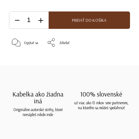
PRIDAŤ DO KOŠÍKA
Opýtať sa
Zdieľať
Kabelka ako žiadna
100% slovenské
iná
už viac ako 15 rokov sme partnerom,
na ktorého sa môžeš spoľahnúť
Originálne autorské strihy, ktoré
nenájdeš nikde inde