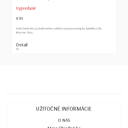
Vypredané
€95
Preži letné dni aj vlahé večery s elektrizujúcou energiou kabelky Lilly
Marine. Táto...
Detail
UŽITOČNÉ INFORMÁCIE
O NÁS
Moja Objednávka