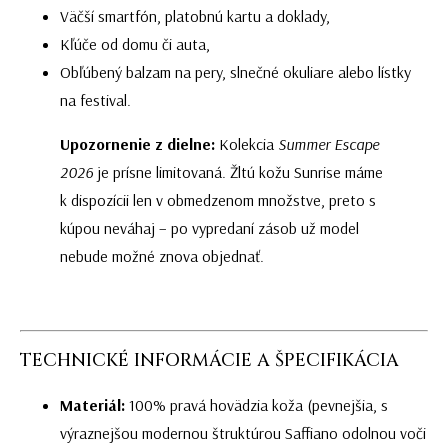
Väčší smartfón, platobnú kartu a doklady,
Kľúče od domu či auta,
Obľúbený balzam na pery, slnečné okuliare alebo lístky
na festival.
Upozornenie z dielne:
Kolekcia
Summer Escape
2026
je prísne limitovaná. Žltú kožu Sunrise máme
k dispozícii len v obmedzenom množstve, preto s
kúpou neváhaj – po vypredaní zásob už model
nebude možné znova objednať.
TECHNICKÉ INFORMÁCIE A ŠPECIFIKÁCIA
Materiál:
100% pravá hovädzia koža (pevnejšia, s
výraznejšou modernou štruktúrou Saffiano odolnou voči