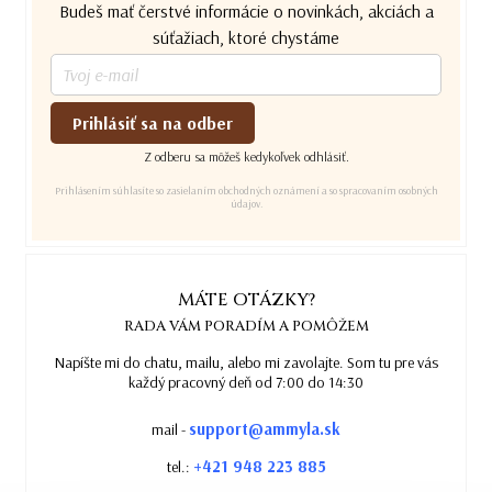
Budeš mať čerstvé informácie o novinkách, akciách a
súťažiach, ktoré chystáme
Prihlásiť sa na odber
Z odberu sa môžeš kedykoľvek odhlásiť.
Prihlásením súhlasíte so zasielaním obchodných oznámení a so spracovaním osobných
údajov.
MÁTE OTÁZKY?
RADA VÁM PORADÍM A POMÔŽEM
Napíšte mi do chatu, mailu, alebo mi zavolajte. Som tu pre vás
každý pracovný deň od 7:00 do 14:30
support@ammyla.sk
mail -
+421 948 223 885
tel.: