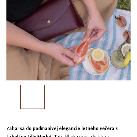
Zahaľ sa do podmanivej elegancie letného večera s
kabelkou Lilly Merlot.
Táto hlboká vínová kráska z