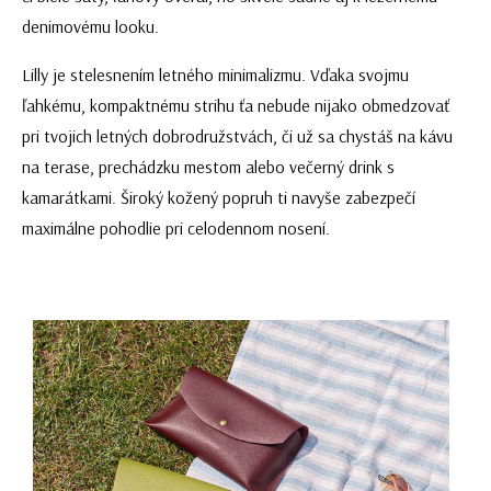
denimovému looku.
Lilly je stelesnením letného minimalizmu. Vďaka svojmu
ľahkému, kompaktnému strihu ťa nebude nijako obmedzovať
pri tvojich letných dobrodružstvách, či už sa chystáš na kávu
na terase, prechádzku mestom alebo večerný drink s
kamarátkami. Široký kožený popruh ti navyše zabezpečí
maximálne pohodlie pri celodennom nosení.