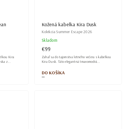
ean
Kožená kabelka Kira Dusk
Kolekcia Summer Escape 2026
Skladom
€99
elkou Kira
Zahaľ sa do tajomstva letného večera s kabelkou
ska z...
Kira Dusk. Táto elegantná tmavomodrá...
DO KOŠÍKA