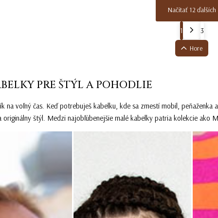
Načítať 12 ďalších
1
3
Hore
BELKY PRE ŠTÝL A POHODLIE
ík na voľný čas. Keď potrebuješ kabelku, kde sa zmestí mobil, peňaženka a 
a originálny štýl. Medzi najobľúbenejšie malé kabelky patria kolekcie ako
M