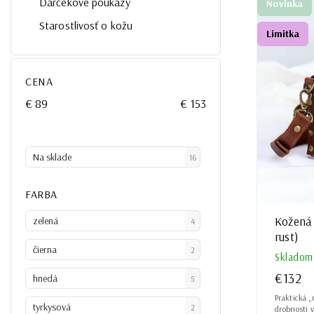
Najlacn
Darčekové poukazy
Novinka
Najdrah
Starostlivosť o kožu
Limitka
Najpred
Abeced
CENA
€
89
€
153
Na sklade
16
FARBA
Kožená
zelená
4
rust)
čierna
2
Skladom
€132
hnedá
5
Praktická 
tyrkysová
2
drobnosti 