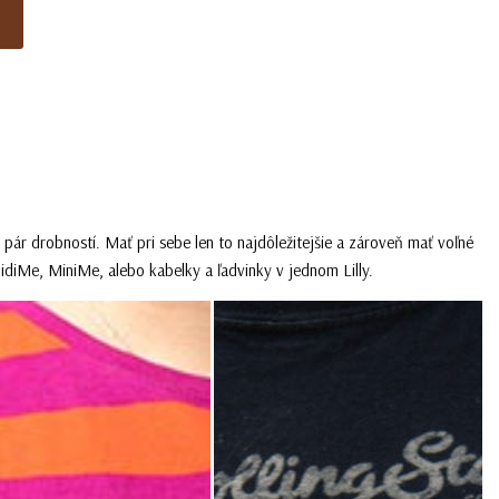
pár drobností. Mať pri sebe len to najdôležitejšie a zároveň mať voľné
idiMe
,
MiniMe
, alebo kabelky a ľadvinky v jednom
Lilly
.