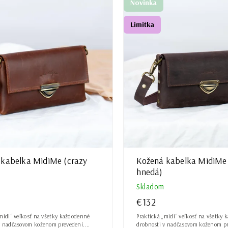
ejšie
Novinka
šie
Limitka
ávanejšie
ne
 kabelka MidiMe (crazy
Kožená kabelka MidiMe 
hnedá)
Skladom
€132
„midi“ veľkosť na všetky každodenné
Praktická „midi“ veľkosť na všetky
v nadčasovom koženom prevedení....
drobnosti v nadčasovom koženom pre