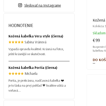
Sledovať na Instagrame
Kožená 
HODNOTENIE
Kolekcia
Skladom
Kožená kabelka Vera style (čierna)
€99
Sabina Vránová
Rozprestri
Vypadá opravdu kvalitně. Krásná na fotce,
kabelkou K
ještě krásnější ve skutečnosti.
DO KOŠ
Kožená kabelka Portia (čierna)
Michaela
Portia, je prekrásna, nadčasová kabelka ❤️
je to láska na prvý pohľad 💗 kvalitne ušitá a
voňavá....