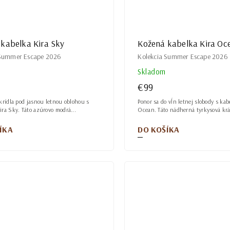
kabelka Kira Sky
Kožená kabelka Kira Oc
 Summer Escape 2026
Kolekcia Summer Escape 2026
Skladom
€99
 krídla pod jasnou letnou oblohou s
Ponor sa do vĺn letnej slobody s kab
ira Sky. Táto azúrovo modrá...
Ocean. Táto nádherná tyrkysová krá
ÍKA
DO KOŠÍKA