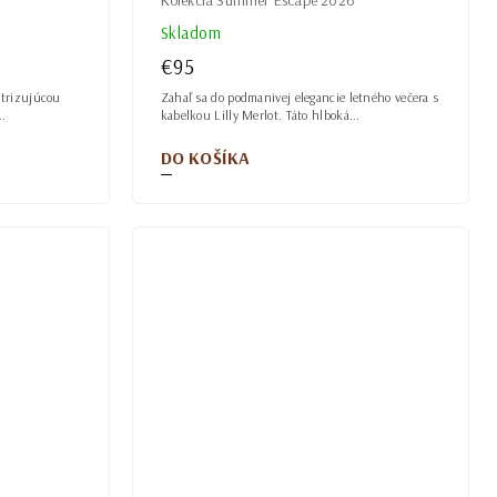
Skladom
€95
ektrizujúcou
Zahaľ sa do podmanivej elegancie letného večera s
..
kabelkou Lilly Merlot. Táto hlboká...
DO KOŠÍKA