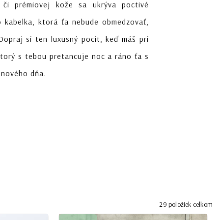
ie či prémiovej kože sa ukrýva poctivé
o kabelka, ktorá ťa nebude obmedzovať,
 Dopraj si ten luxusný pocit, keď máš pri
torý s tebou pretancuje noc a ráno ťa s
 nového dňa.
29
položiek celkom