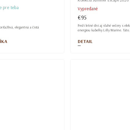
e pre teba
Vypredané
€95
Preži letné dni aj vlahé večery s el
ríťažlivá, elegantná a čistá
energiou kabelky Lilly Marine. Táto.
ÍKA
DETAIL