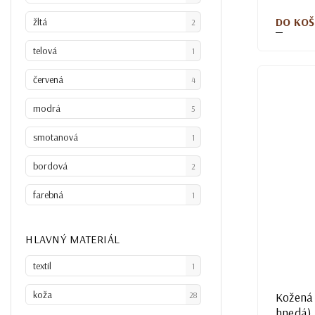
DO KOŠ
žltá
2
telová
1
červená
4
modrá
5
smotanová
1
bordová
2
farebná
1
HLAVNÝ MATERIÁL
textil
1
koža
Kožená 
28
hnedá)