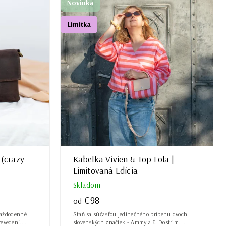
Novinka
Limitka
(crazy
Kabelka Vivien & Top Lola |
Limitovaná Edícia
Skladom
€98
od
 každodenné
Staň sa súčasťou jedinečného príbehu dvoch
vedení....
slovenských značiek - Ammyla & Dostrim....