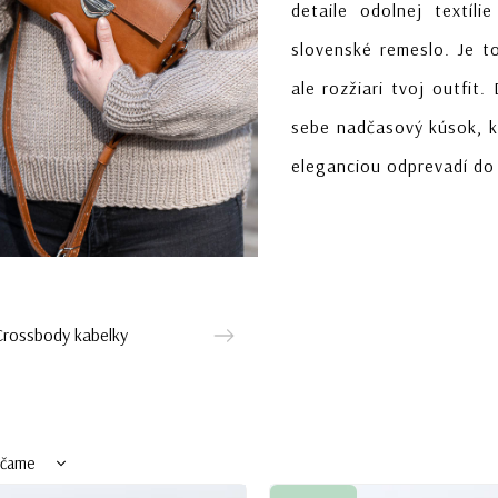
detaile odolnej textíl
slovenské remeslo. Je t
ale rozžiari tvoj outfit.
sebe nadčasový kúsok, k
eleganciou odprevadí do
Crossbody kabelky
účame