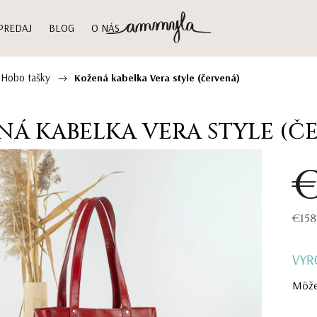
PREDAJ
BLOG
O NÁS
 Hobo tašky
/
Kožená kabelka Vera style (červená)
NÁ KABELKA VERA STYLE (Č
€
€158
VYR
Môže