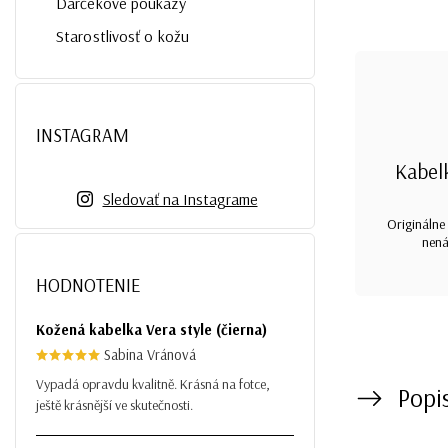
Darčekové poukazy
Starostlivosť o kožu
INSTAGRAM
Kabel
Sledovať na Instagrame
Originálne 
nená
HODNOTENIE
Kožená kabelka Vera style (čierna)
Sabina Vránová
Vypadá opravdu kvalitně. Krásná na fotce,
Popi
ještě krásnější ve skutečnosti.