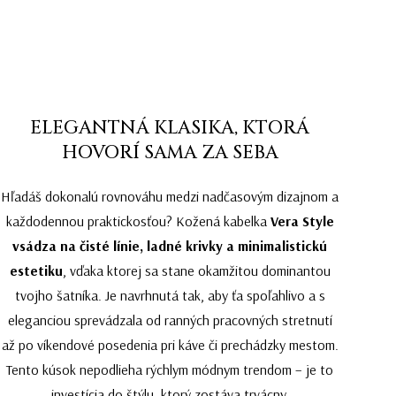
ELEGANTNÁ KLASIKA, KTORÁ
HOVORÍ SAMA ZA SEBA
Hľadáš dokonalú rovnováhu medzi nadčasovým dizajnom a
každodennou praktickosťou? Kožená kabelka
Vera Style
vsádza na čisté línie, ladné krivky a minimalistickú
estetiku
, vďaka ktorej sa stane okamžitou dominantou
tvojho šatníka. Je navrhnutá tak, aby ťa spoľahlivo a s
eleganciou sprevádzala od ranných pracovných stretnutí
až po víkendové posedenia pri káve či prechádzky mestom.
Tento kúsok nepodlieha rýchlym módnym trendom – je to
investícia do štýlu, ktorý zostáva trvácny.