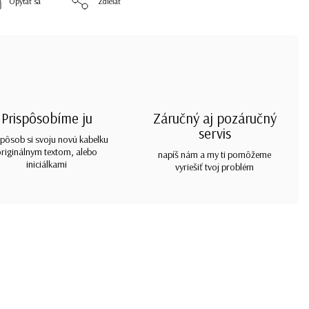
Opýtať sa
Zdieľať
Prispôsobíme ju
Záručný aj pozáručný
servis
spôsob si svoju novú kabelku
originálnym textom, alebo
napíš nám a my ti pomôžeme
iniciálkami
vyriešiť tvoj problém