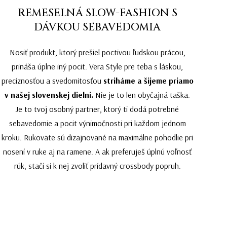
REMESELNÁ SLOW-FASHION S
DÁVKOU SEBAVEDOMIA
Nosiť produkt, ktorý prešiel poctivou ľudskou prácou,
prináša úplne iný pocit. Vera Style pre teba s láskou,
precíznosťou a svedomitosťou
striháme a šijeme priamo
v našej slovenskej dielni.
Nie je to len obyčajná taška.
Je to tvoj osobný partner, ktorý ti dodá potrebné
sebavedomie a pocit výnimočnosti pri každom jednom
kroku. Rukoväte sú dizajnované na maximálne pohodlie pri
nosení v ruke aj na ramene. A ak preferuješ úplnú voľnosť
rúk, stačí si k nej zvoliť prídavný crossbody popruh.