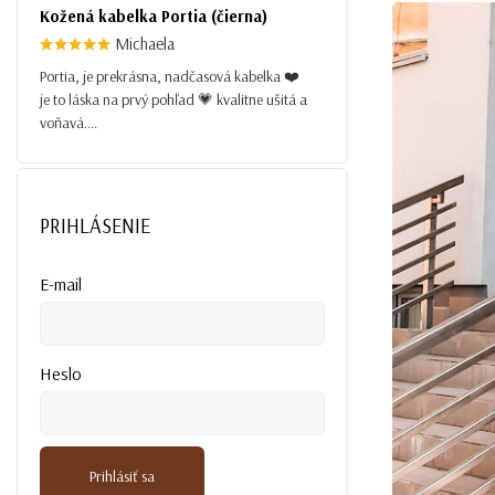
Kožená kabelka Portia (čierna)
Michaela
Portia, je prekrásna, nadčasová kabelka ❤️
je to láska na prvý pohľad 💗 kvalitne ušitá a
voňavá....
PRIHLÁSENIE
E-mail
Heslo
Prihlásiť sa