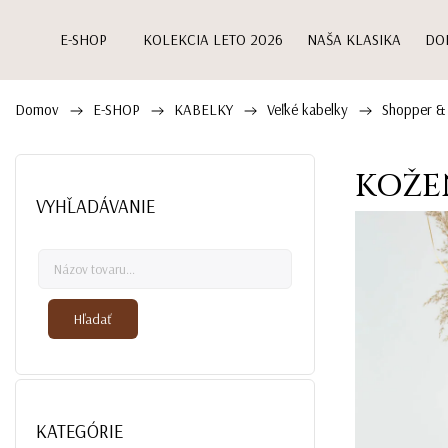
E-SHOP
KOLEKCIA LETO 2026
NAŠA KLASIKA
DO
Domov
E-SHOP
KABELKY
Veľké kabelky
Shopper &
/
/
/
/
KOŽE
VYHĽADÁVANIE
Hľadať
KATEGÓRIE