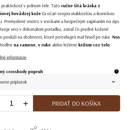
a praktickosť v jednom tele. Táto
ručne šitá kráska z
iovej hovädzej kože
ťa očarí svojou mäkkosťou a ikonickou
. Premyslené vnútro s vreckami a bezpečným zapínaním na zips
 tvoje veci v dokonalom poriadku, zatiaľ čo predné kožené
o poslúži na drobnosti, ktoré potrebuješ mať hneď po ruke.
Nos
hodlne
na ramene
,
v ruke
alebo ležérne
krížom cez telo
.
lné informácie
ný crossbody popruh
?
PRIDAŤ DO KOŠÍKA