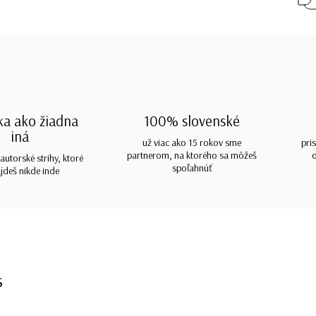
ka ako žiadna
100% slovenské
iná
už viac ako 15 rokov sme
pri
partnerom, na ktorého sa môžeš
autorské strihy, ktoré
spoľahnúť
jdeš nikde inde
s