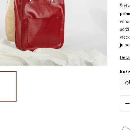
Štýl 
prém
vôňou
udrží
vreck
ju
po
Detai
Kože