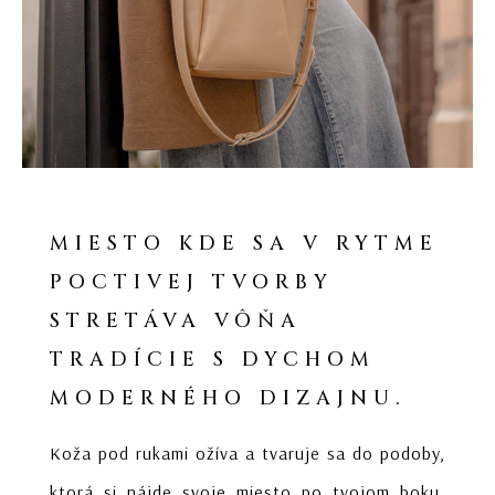
MIESTO KDE SA V RYTME
POCTIVEJ TVORBY
STRETÁVA VÔŇA
TRADÍCIE S DYCHOM
MODERNÉHO DIZAJNU.
Koža pod rukami ožíva a tvaruje sa do podoby,
ktorá si nájde svoje miesto po tvojom boku.