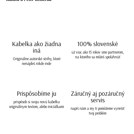
Kabelka ako žiadna
100% slovenské
iná
už viac ako 15 rokov sme partnerom,
na ktorého sa môžeš spoľahnúť
Originálne autorské strihy, ktoré
nenájdeš nikde inde
Prispôsobíme ju
Záručný aj pozáručný
servis
prispôsob si svoju novú kabelku
originálnym textom, alebo iniciálkami
napíš nám a my ti pomôžeme vyriešiť
tvoj problém