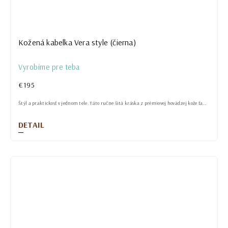
Kožená kabelka Vera style (čierna)
Vyrobíme pre teba
€195
Štýl a praktickosť v jednom tele. Táto ručne šitá kráska z prémiovej hovädzej kože ťa...
DETAIL