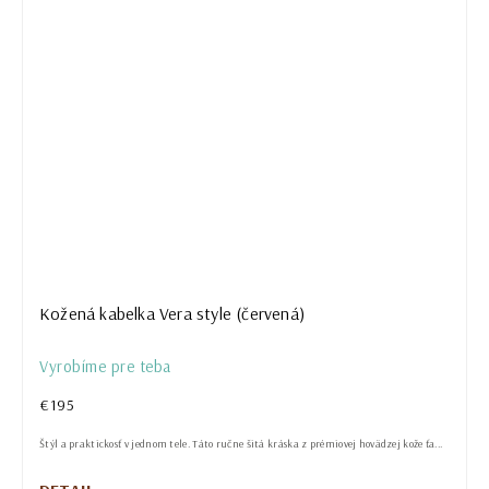
Kožená kabelka Vera style (červená)
Vyrobíme pre teba
€195
Štýl a praktickosť v jednom tele. Táto ručne šitá kráska z prémiovej hovädzej kože ťa...