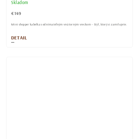
Skladom
€149
Mini shopper kabelka s odnímateľným vnútorným vreckom – štýl, ktorý si zamilujete.
DETAIL