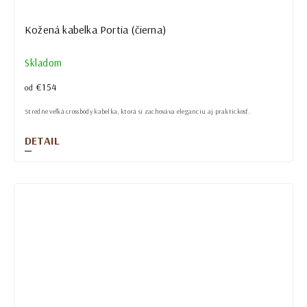
Kožená kabelka Portia (čierna)
Skladom
€154
od
Stredne veľká crossbody kabelka, ktorá si zachováva eleganciu aj praktickosť.
DETAIL