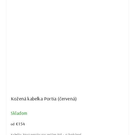
Kožená kabelka Portia (červená)
Skladom
€154
od
Kabelka, ktorá ponúka viac než len štýl – aj funkčnosť.