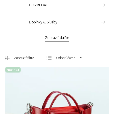
DOPREDAJ
Doplnky & Služby
Zobraziť ďalšie
Odporúčame
Najlacnejšie
Novinka
Najdrahšie
Najpredávanejšie
Abecedne