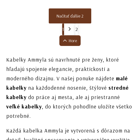
Načítať ďalšie 2
1
2
Hore
Kabelky Ammyla sú navrhnuté pre ženy, ktoré
hľadajú spojenie elegancie, praktickosti a
moderného dizajnu. V našej ponuke nájdete
malé
kabelky
na každodenné nosenie, štýlové
stredné
kabelky
do práce aj mesta, ale aj priestranné
veľké kabelky
, do ktorých pohodlne uložíte všetko
potrebné.
Každá kabelka Ammyla je vytvorená s dôrazom na
detail, kvalitné spracovanie a univerzálne využitie.