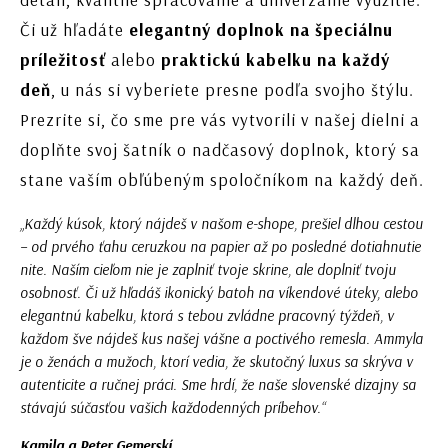
Či už hľadáte
elegantný doplnok na špeciálnu
príležitosť
alebo
praktickú kabelku na každý
deň
, u nás si vyberiete presne podľa svojho štýlu.
Prezrite si, čo sme pre vás vytvorili v našej dielni a
doplňte svoj šatník o nadčasový doplnok, ktorý sa
stane vaším obľúbeným spoločníkom na každý deň.
„Každý kúsok, ktorý nájdeš v našom e-shope, prešiel dlhou cestou
– od prvého ťahu ceruzkou na papier až po posledné dotiahnutie
nite. Naším cieľom nie je zaplniť tvoje skrine, ale doplniť tvoju
osobnosť. Či už hľadáš ikonický batoh na víkendové úteky, alebo
elegantnú kabelku, ktorá s tebou zvládne pracovný týždeň, v
každom šve nájdeš kus našej vášne a poctivého remesla. Ammyla
je o ženách a mužoch, ktorí vedia, že skutočný luxus sa skrýva v
autenticite a ručnej práci. Sme hrdí, že naše slovenské dizajny sa
stávajú súčasťou vašich každodenných príbehov.“
Kamila a Peter Gemerskí