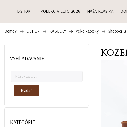
E-SHOP
KOLEKCIA LETO 2026
NAŠA KLASIKA
DO
Domov
E-SHOP
KABELKY
Veľké kabelky
Shopper &
/
/
/
/
KOŽE
VYHĽADÁVANIE
Hľadať
KATEGÓRIE