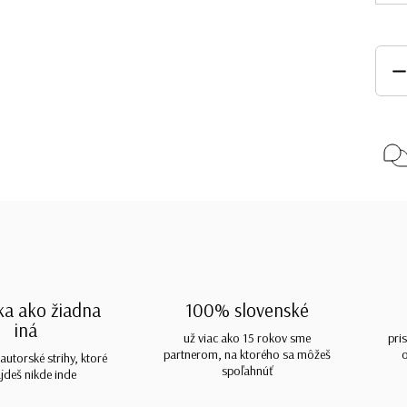
ka ako žiadna
100% slovenské
iná
už viac ako 15 rokov sme
pri
partnerom, na ktorého sa môžeš
autorské strihy, ktoré
spoľahnúť
jdeš nikde inde