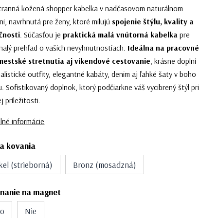
stranná kožená shopper kabelka v nadčasovom naturálnom
ni, navrhnutá pre ženy, ktoré milujú
spojenie štýlu, kvality a
čnosti
. Súčasťou je
praktická malá vnútorná kabelka
pre
nalý prehľad o vašich nevyhnutnostiach.
Ideálna na pracovné
 mestské stretnutia aj víkendové cestovanie
, krásne doplní
alistické outfity, elegantné kabáty, denim aj ľahké šaty v boho
. Sofistikovaný doplnok, ktorý podčiarkne váš vycibrený štýl pri
j príležitosti.
lné informácie
a kovania
kel (strieborná)
Bronz (mosadzná)
nanie na magnet
no
Nie