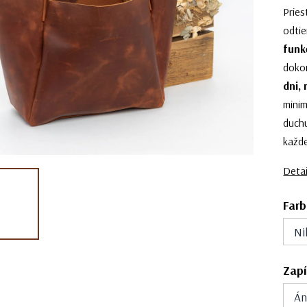
Prie
odtie
funk
doko
dni,
minim
duchu
každe
Detai
Farb
Ni
Zapí
Á