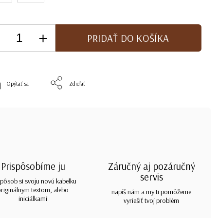
PRIDAŤ DO KOŠÍKA
Opýtať sa
Zdieľať
Prispôsobíme ju
Záručný aj pozáručný
servis
spôsob si svoju novú kabelku
originálnym textom, alebo
napíš nám a my ti pomôžeme
iniciálkami
vyriešiť tvoj problém