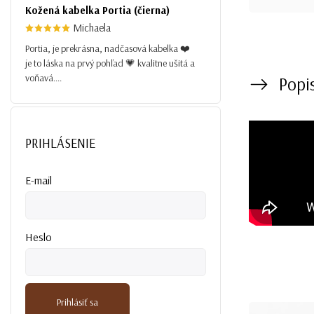
Kožená kabelka Portia (čierna)
Michaela
Portia, je prekrásna, nadčasová kabelka ❤️
je to láska na prvý pohľad 💗 kvalitne ušitá a
voňavá....
Popi
PRIHLÁSENIE
E-mail
Heslo
Prihlásiť sa