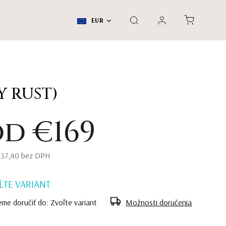
EUR
 RUST)
od
€169
137,40
bez DPH
ĽTE VARIANT
me doručiť do:
Zvoľte variant
Možnosti doručenia