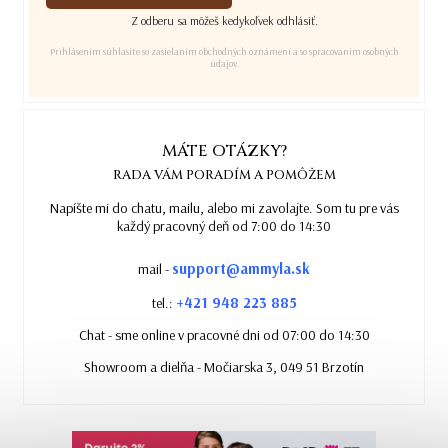
Z odberu sa môžeš kedykoľvek odhlásiť.
Prihlásením súhlasíte so zasielaním obchodných oznámení a so spracovaním osobných
údajov.
MÁTE OTÁZKY?
RADA VÁM PORADÍM A POMÔŽEM
Napíšte mi do chatu, mailu, alebo mi zavolajte. Som tu pre vás
každý pracovný deň od 7:00 do 14:30
support@ammyla.sk
mail -
+421 948 223 885
tel.:
Chat - sme online v pracovné dni od 07:00 do 14:30
Showroom a dielňa - Močiarska 3, 049 51 Brzotín