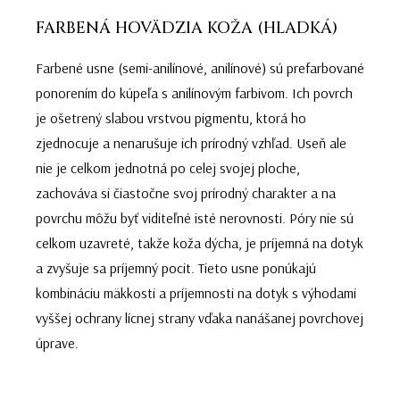
FARBENÁ HOVÄDZIA KOŽA (HLADKÁ)
Farbené usne (semi-anilínové, anilínové) sú prefarbované
ponorením do kúpeľa s anilínovým farbivom. Ich povrch
je ošetrený slabou vrstvou pigmentu, ktorá ho
zjednocuje a nenarušuje ich prírodný vzhľad. Useň ale
nie je celkom jednotná po celej svojej ploche,
zachováva si čiastočne svoj prírodný charakter a na
povrchu môžu byť viditeľné isté nerovnosti. Póry nie sú
celkom uzavreté, takže koža dýcha, je príjemná na dotyk
a zvyšuje sa príjemný pocit. Tieto usne ponúkajú
kombináciu mäkkosti a príjemnosti na dotyk s výhodami
vyššej ochrany lícnej strany vďaka nanášanej povrchovej
úprave.