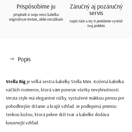
Prispôsobíme ju
Záručný aj pozáručný
servis
prispôsob si svoju novú kabelku
originálnym textom, alebo iniciálkami
napíš nám a my ti pomôžeme vyriešiť
tvoj problém
Popis
Stella Big
je veľká sestra kabelky Stella Mini. Kožená kabelka
väčších rozmerov, ktorá vám ponesie všetky nevyhnutnosti.
Verzia style má elegantné rúčky, vystužené mäkkou penou pre
pohodlnejšie držanie a krajší vzhľad. Je podlepená jemnou
tenkou kožou, ktorá pekne drží tvar a kabelke dodáva
luxusnejší vzhľad.