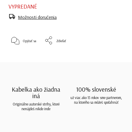
VYPREDANÉ
Možnosti doručenia
Opýtať sa
Zdieľať
Kabelka ako žiadna
100% slovenské
iná
už viac ako 15 rokov sme partnerom,
na ktorého sa môžeš spoľahnúť
Originálne autorské strihy, ktoré
nenájdeš nikde inde