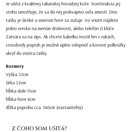
Je ušitá z kvalitnej talianskej hovädzej kože. Konštrukcia jej
strihu umožňuje, že sa do nej prekvapivo veľa zmestí. Dno
tašky je široké a smerom hore sa zužuje. Vo vnútri nájdete
jedno vrecko na menšie drobnosti, alebo telefón či kľúče.
Zatvára sa na zips. Ak chcete kabelku nostiť len v rukách,
crossbody popruh je možné úplne odopnúť a kovové polkrúžky
ukryť do vnútra tašky.
Rozmery
Výška 22cm
šírka 32cm
hĺbka-dole 11cm
hĺbka-hore 6cm
dĺžka popruhu cca. 140cm (nastaviteľný)
Z ČOHO SOM UŠITÁ?