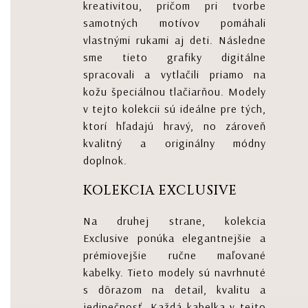
kreativitou, pričom pri tvorbe
samotných motívov pomáhali
vlastnými rukami aj deti. Následne
sme tieto grafiky digitálne
spracovali a vytlačili priamo na
kožu špeciálnou tlačiarňou. Modely
v tejto kolekcii sú ideálne pre tých,
ktorí hľadajú hravý, no zároveň
kvalitný a originálny módny
doplnok.
KOLEKCIA EXCLUSIVE
Na druhej strane, kolekcia
Exclusive ponúka elegantnejšie a
prémiovejšie ručne maľované
kabelky. Tieto modely sú navrhnuté
s dôrazom na detail, kvalitu a
jedinečnosť. Každá kabelka v tejto