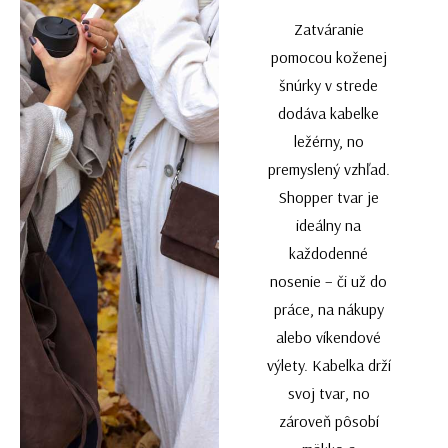
Zatváranie
pomocou koženej
šnúrky v strede
dodáva kabelke
ležérny, no
premyslený vzhľad.
Shopper tvar je
ideálny na
každodenné
nosenie – či už do
práce, na nákupy
alebo víkendové
výlety. Kabelka drží
svoj tvar, no
zároveň pôsobí