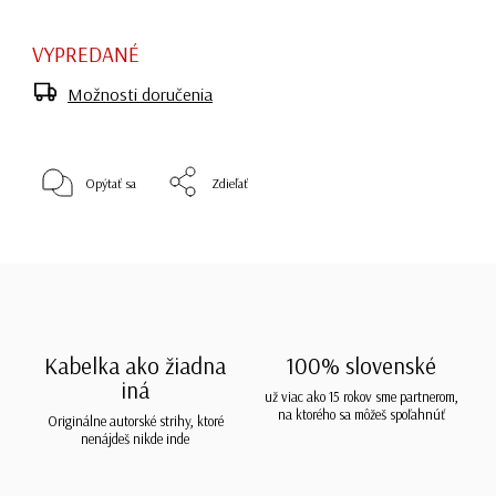
VYPREDANÉ
Možnosti doručenia
Opýtať sa
Zdieľať
Kabelka ako žiadna
100% slovenské
iná
už viac ako 15 rokov sme partnerom,
na ktorého sa môžeš spoľahnúť
Originálne autorské strihy, ktoré
nenájdeš nikde inde