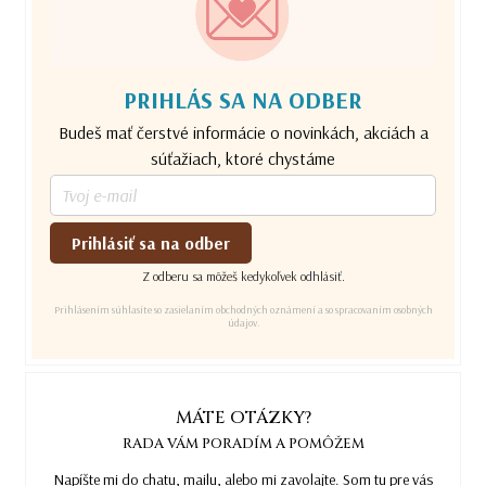
PRIHLÁS SA NA ODBER
Budeš mať čerstvé informácie o novinkách, akciách a
súťažiach, ktoré chystáme
Prihlásiť sa na odber
Z odberu sa môžeš kedykoľvek odhlásiť.
Prihlásením súhlasíte so zasielaním obchodných oznámení a so spracovaním osobných
údajov.
MÁTE OTÁZKY?
RADA VÁM PORADÍM A POMÔŽEM
Napíšte mi do chatu, mailu, alebo mi zavolajte. Som tu pre vás