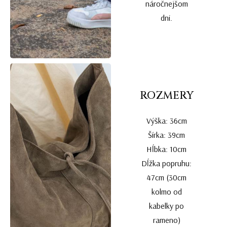
náročnejšom
dni.
ROZMERY
Výška: 36cm
Šírka: 39cm
Hĺbka: 10cm
Dĺžka popruhu:
47cm (30cm
kolmo od
kabelky po
rameno)