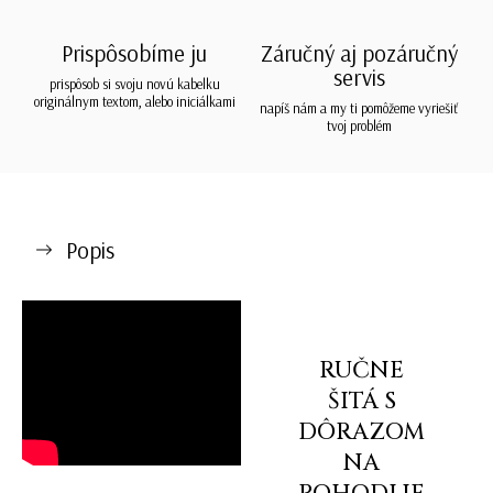
Prispôsobíme ju
Záručný aj pozáručný
servis
prispôsob si svoju novú kabelku
originálnym textom, alebo iniciálkami
napíš nám a my ti pomôžeme vyriešiť
tvoj problém
Popis
RUČNE
ŠITÁ S
DÔRAZOM
NA