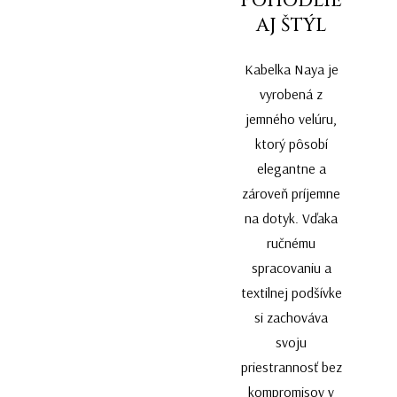
POHODLIE
AJ ŠTÝL
Kabelka Naya je
vyrobená z
jemného velúru,
ktorý pôsobí
elegantne a
zároveň príjemne
na dotyk. Vďaka
ručnému
spracovaniu a
textilnej podšívke
si zachováva
svoju
priestrannosť bez
kompromisov v