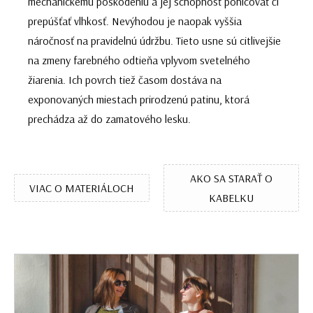
mechanickému poškodeniu a jej schopnosť pohlcovať či
prepúšťať vlhkosť. Nevýhodou je naopak vyššia
náročnosť na pravidelnú údržbu. Tieto usne sú citlivejšie
na zmeny farebného odtieňa vplyvom svetelného
žiarenia. Ich povrch tiež časom dostáva na
exponovaných miestach prirodzenú patinu, ktorá
prechádza až do zamatového lesku.
AKO SA STARAŤ O
VIAC O MATERIÁLOCH
KABELKU