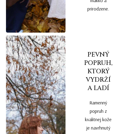
mäkko a
prirodzene.
PEVNÝ
POPRUH,
KTORÝ
VYDRŽÍ
A LADÍ
Ramenný
popruh z
kvalitnej kože
je navrhnutý