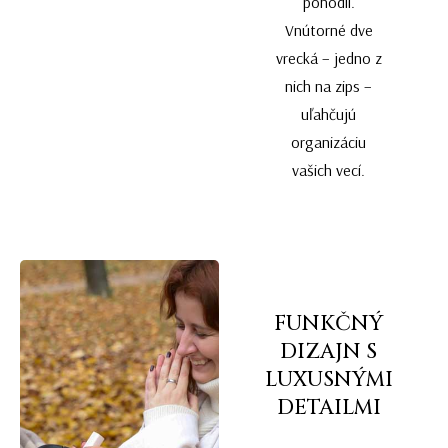
pohodlí.
Vnútorné dve
vrecká – jedno z
nich na zips –
uľahčujú
organizáciu
vašich vecí.
FUNKČNÝ
DIZAJN S
LUXUSNÝMI
DETAILMI