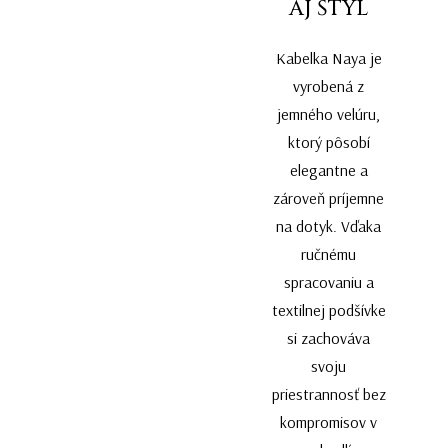
AJ ŠTÝL
Kabelka Naya je
vyrobená z
jemného velúru,
ktorý pôsobí
elegantne a
zároveň príjemne
na dotyk. Vďaka
ručnému
spracovaniu a
textilnej podšívke
si zachováva
svoju
priestrannosť bez
kompromisov v