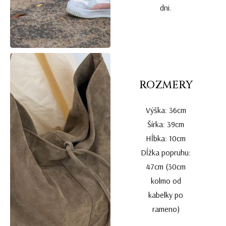
dni.
ROZMERY
Výška: 36cm
Šírka: 39cm
Hĺbka: 10cm
Dĺžka popruhu:
47cm (30cm
kolmo od
kabelky po
rameno)