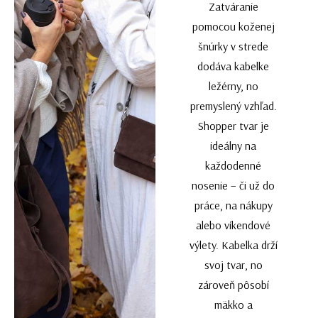
Zatváranie
pomocou koženej
šnúrky v strede
dodáva kabelke
ležérny, no
premyslený vzhľad.
Shopper tvar je
ideálny na
každodenné
nosenie – či už do
práce, na nákupy
alebo víkendové
výlety. Kabelka drží
svoj tvar, no
zároveň pôsobí
mäkko a