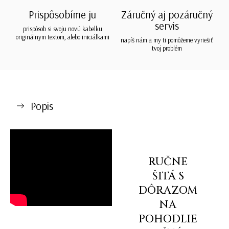
Prispôsobíme ju
Záručný aj pozáručný
servis
prispôsob si svoju novú kabelku
originálnym textom, alebo iniciálkami
napíš nám a my ti pomôžeme vyriešiť
tvoj problém
Popis
RUČNE
ŠITÁ S
DÔRAZOM
NA
POHODLIE