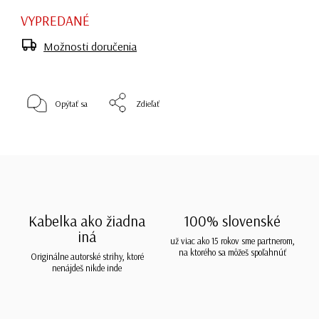
VYPREDANÉ
Možnosti doručenia
Opýtať sa
Zdieľať
Kabelka ako žiadna
100% slovenské
iná
už viac ako 15 rokov sme partnerom,
na ktorého sa môžeš spoľahnúť
Originálne autorské strihy, ktoré
nenájdeš nikde inde