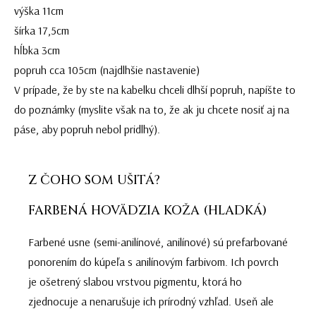
výška 11cm
šírka 17,5cm
hĺbka 3cm
popruh cca 105cm (najdlhšie nastavenie)
V prípade, že by ste na kabelku chceli dlhší popruh, napíšte to
do poznámky (myslite však na to, že ak ju chcete nosiť aj na
páse, aby popruh nebol pridlhý).
Z ČOHO SOM UŠITÁ?
FARBENÁ HOVÄDZIA KOŽA (HLADKÁ)
Farbené usne (semi-anilínové, anilínové) sú prefarbované
ponorením do kúpeľa s anilínovým farbivom. Ich povrch
je ošetrený slabou vrstvou pigmentu, ktorá ho
zjednocuje a nenarušuje ich prírodný vzhľad. Useň ale