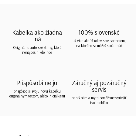
Kabelka ako žiadna
100% slovenské
iná
už viac ako 15 rokov sme partnerom,
na ktorého sa môžeš spoľahnúť
Originálne autorské strihy, ktoré
nenájdeš nikde inde
Prispôsobíme ju
Záručný aj pozáručný
servis
prispôsob si svoju novú kabelku
originálnym textom, alebo iniciálkami
napíš nám a my ti pomôžeme vyriešiť
tvoj problém