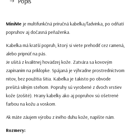
Popis
MiniMe
je multifunkčná príručná kabelka/ľadvinka, po odňatí
popruhov aj dočasná peňaženka.
Kabelka má kratší popruh, ktorý si viete prehodiť cez ramená,
alebo pripnúť na pás.
Je ušitá z kvalitnej hovädzej kože. Zatvára sa kovovým
zapínaním na príklopke.
Spájaná je výhradne prostredníctvom
nitov, bez použitia šitia.
Kabelka je takisto po obvode
prešitá silným stehom. Popruhy sú vyrobené z dvoch vrstiev
kože (zošité). Hrany kabelky ako aj popruhov sú ošetrené
farbou na kožu a voskom.
Ak máte záujem výrobu z iného duhu kože, napíšte nám.
Rozmery: