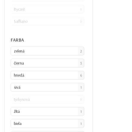
Bycast
0
Saffiano
0
FARBA
zelená
2
čierna
3
hnedá
6
sivá
1
tyrkysová
0
žltá
1
biela
1