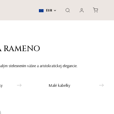
EUR
A RAMENO
ým stelesnením vášne a aristokratickej elegancie.
ky
Malé kabelky