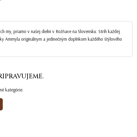
ch my, priamo v našej dielni v Rožňave na Slovensku. Strih každej
elky Ammyla originálnym a jedinečným doplnkom každého štýlového
RIPRAVUJEME.
né kategórie.