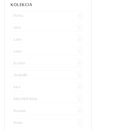
KOLEKCIA
Portia
0
Vera
0
Lana
0
Luna
0
Brašne
0
Anabelle
0
Kira
0
Mini Midi Maxi
0
Roxane
0
Roxie
0