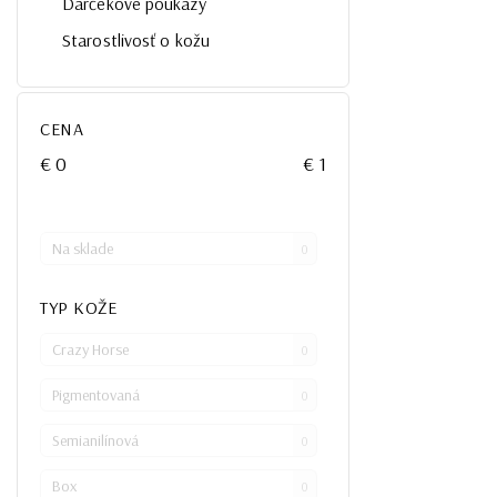
Darčekové poukazy
Starostlivosť o kožu
CENA
€
0
€
1
Na sklade
0
TYP KOŽE
Crazy Horse
0
Pigmentovaná
0
Semianilínová
0
Box
0