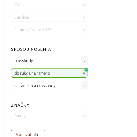
Vivien
0
Caroline
0
Summer Escape 2026
0
SPÔSOB NOSENIA
crossbody
3
do ruky a na rameno
0
na rameno a crossbody
1
ZNAČKY
Ammyla
0
Vymazať filtre