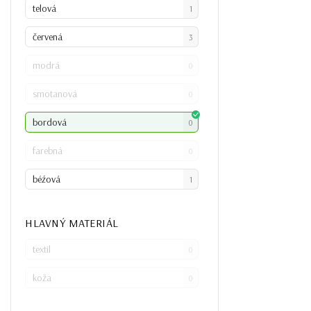
telová
1
červená
3
modrá
0
smotanová
0
bordová
0
farebná
0
béźová
1
HLAVNÝ MATERIÁL
textil
0
koža
0