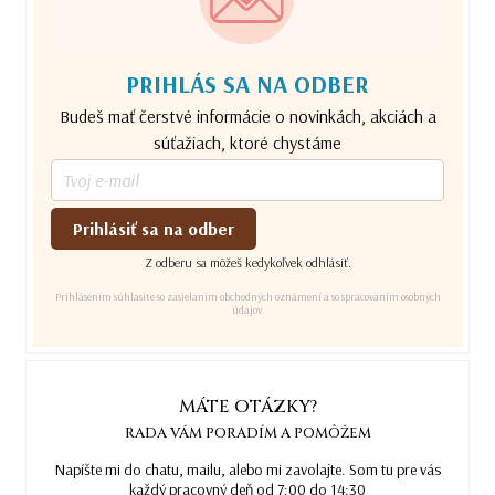
PRIHLÁS SA NA ODBER
Budeš mať čerstvé informácie o novinkách, akciách a
súťažiach, ktoré chystáme
Prihlásiť sa na odber
Z odberu sa môžeš kedykoľvek odhlásiť.
Prihlásením súhlasíte so zasielaním obchodných oznámení a so spracovaním osobných
údajov.
MÁTE OTÁZKY?
RADA VÁM PORADÍM A POMÔŽEM
Napíšte mi do chatu, mailu, alebo mi zavolajte. Som tu pre vás
každý pracovný deň od 7:00 do 14:30