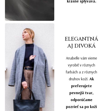
krásne splývavá.
ELEGANTNÁ
AJ DIVOKÁ
Anabelle vám vieme
vyrobiť v rôznych
farbách a z rôznych
druhov koží.
Ak
preferujete
pevnejší tvar,
odporúčame
pozrieť sa po koži