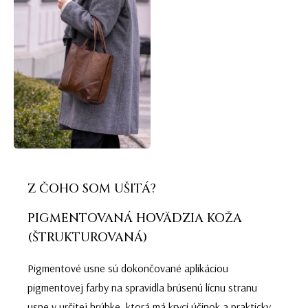
Z ČOHO SOM UŠITÁ?
PIGMENTOVANÁ HOVÄDZIA KOŽA
(ŠTRUKTUROVANÁ)
Pigmentové usne sú dokončované aplikáciou
pigmentovej farby na spravidla brúsenú lícnu stranu
usne v určitej hrúbke, ktorá má krycí účinok a prakticky