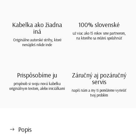
Kabelka ako žiadna
100% slovenské
iná
už viac ako 15 rokov sme partnerom,
na ktorého sa môžeš spoľahnúť
Originálne autorské strihy, ktoré
nenájdeš nikde inde
Prispôsobíme ju
Záručný aj pozáručný
servis
prispôsob si svoju novú kabelku
originálnym textom, alebo iniciálkami
napíš nám a my ti pomôžeme vyriešiť
tvoj problém
Popis