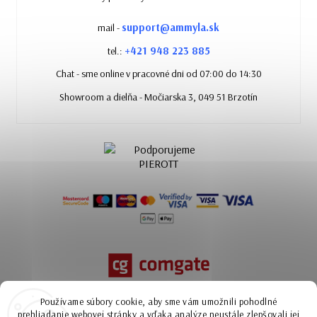
support@ammyla.sk
mail -
+421 948 223 885
tel.:
Chat - sme online v pracovné dni od 07:00 do 14:30
Showroom a dielňa - Močiarska 3, 049 51 Brzotín
Používame súbory cookie, aby sme vám umožnili pohodlné
prehliadanie webovej stránky a vďaka analýze neustále zlepšovali jej