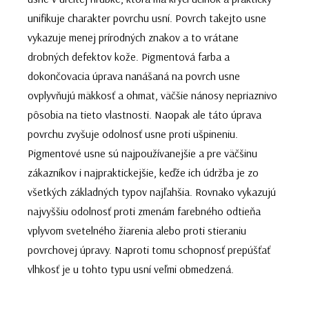
unifikuje charakter povrchu usní. Povrch takejto usne
vykazuje menej prírodných znakov a to vrátane
drobných defektov kože. Pigmentová farba a
dokončovacia úprava nanášaná na povrch usne
ovplyvňujú mäkkosť a ohmat, väčšie nánosy nepriaznivo
pôsobia na tieto vlastnosti. Naopak ale táto úprava
povrchu zvyšuje odolnosť usne proti ušpineniu.
Pigmentové usne sú najpoužívanejšie a pre väčšinu
zákazníkov i najpraktickejšie, keďže ich údržba je zo
všetkých základných typov najľahšia. Rovnako vykazujú
najvyššiu odolnosť proti zmenám farebného odtieňa
vplyvom svetelného žiarenia alebo proti stieraniu
povrchovej úpravy. Naproti tomu schopnosť prepúšťať
vlhkosť je u tohto typu usní veľmi obmedzená.