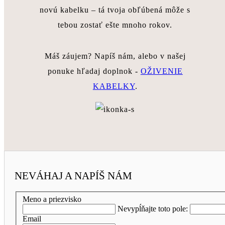
novú kabelku – tá tvoja obľúbená môže s
tebou zostať ešte mnoho rokov.
Máš záujem? Napíš nám, alebo v našej
ponuke hľadaj doplnok -
OŽIVENIE
KABELKY
.
NEVÁHAJ A NAPÍŠ NÁM
Meno a priezvisko
Nevypĺňajte toto pole:
Email