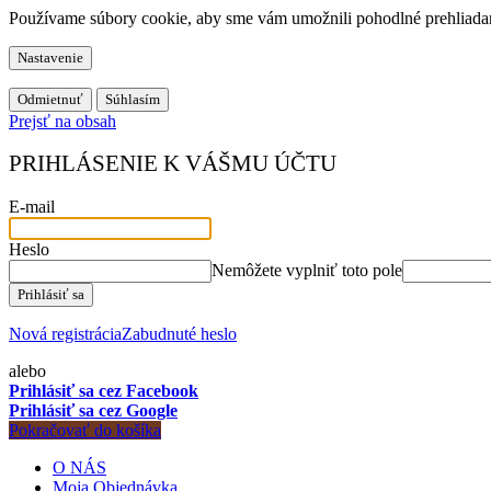
Používame súbory cookie, aby sme vám umožnili pohodlné prehliadani
Nastavenie
Odmietnuť
Súhlasím
Prejsť na obsah
PRIHLÁSENIE K VÁŠMU ÚČTU
E-mail
Heslo
Nemôžete vyplniť toto pole
Prihlásiť sa
Nová registrácia
Zabudnuté heslo
alebo
Prihlásiť sa cez Facebook
Prihlásiť sa cez Google
Pokračovať do košíka
O NÁS
Moja Objednávka