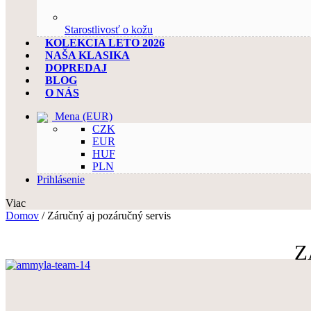
Starostlivosť o kožu
KOLEKCIA LETO 2026
NAŠA KLASIKA
DOPREDAJ
BLOG
O NÁS
Mena
(EUR)
CZK
EUR
HUF
PLN
Prihlásenie
Viac
Domov
/
Záručný aj pozáručný servis
Z