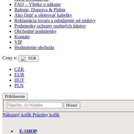
FAQ – Všetko o nákupe
Balenie, Doprava & Plabta
Ako čistiť a ošetrovať kabelky
Reklamácia tovaru a odstúpenie od zmluvy
Podmienky ochrany osobných údajov
Obchodné podmienky
Kontakt
VIP
Hodnotenie obchodu
Ceny v:
EUR
CZK
EUR
HUF
PLN
Prihlásenie
Hľadať
Nákupný košík
Prázdny košík
E-SHOP