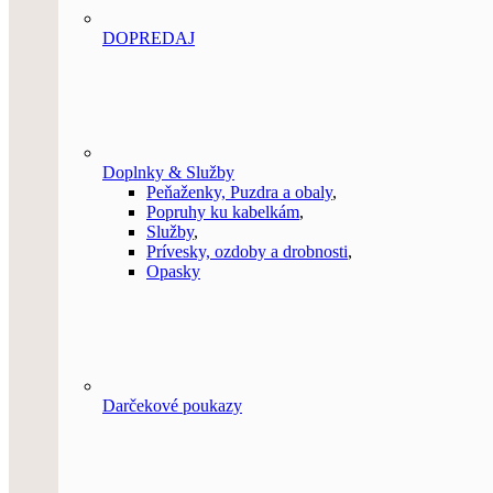
DOPREDAJ
Doplnky & Služby
Peňaženky, Puzdra a obaly
,
Popruhy ku kabelkám
,
Služby
,
Prívesky, ozdoby a drobnosti
,
Opasky
Darčekové poukazy