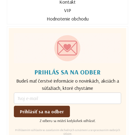
Kontakt
VIP
Hodnotenie obchodu
PRIHLÁS SA NA ODBER
Budeš mať čerstvé informácie o novinkách, akciách a
súťažiach, ktoré chystáme
Prihlásiť sa na odber
Z odberu sa môžeš kedykoľvek odhlásiť.
Prihlásením súhlasíte so zasielaním obchodných oznámení a so spracovaním osobných
údajov.