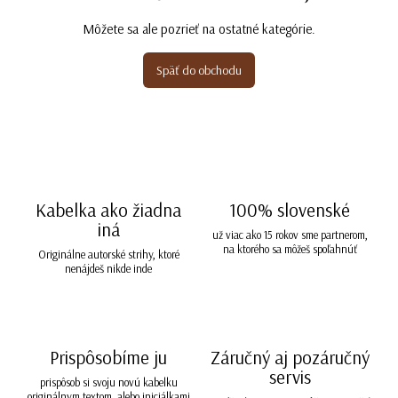
Môžete sa ale pozrieť na ostatné kategórie.
Späť do obchodu
Kabelka ako žiadna
100% slovenské
iná
už viac ako 15 rokov sme partnerom,
na ktorého sa môžeš spoľahnúť
Originálne autorské strihy, ktoré
nenájdeš nikde inde
Prispôsobíme ju
Záručný aj pozáručný
servis
prispôsob si svoju novú kabelku
originálnym textom, alebo iniciálkami