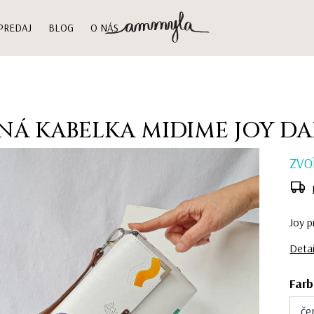
PREDAJ
BLOG
O NÁS
NÁ KABELKA MIDIME JOY D
ZVO
Joy p
Detai
Far
če