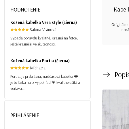
Kabel
HODNOTENIE
Kožená kabelka Vera style (čierna)
Originálne 
Sabina Vránová
nená
Vypadá opravdu kvalitně. Krásná na fotce,
ještě krásnější ve skutečnosti.
Kožená kabelka Portia (čierna)
Michaela
Popi
Portia, je prekrásna, nadčasová kabelka ❤️
je to láska na prvý pohľad 💗 kvalitne ušitá a
voňavá....
PRIHLÁSENIE