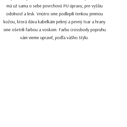
má už sama o sebe povrchovú PU úpravu, pre vyššiu
odolnosť a lesk. Vnútro sme podlepili tenkou jemnou
kožou, ktorá dáva kabelkám pekný a pevný tvar a hrany
sme ošetrili farbou a voskom. Farbu crossbody popruhu
vám vieme upraviť, podľa vášho štýlu.