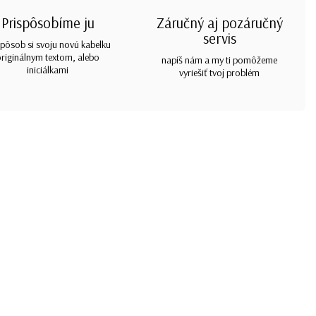
Prispôsobíme ju
Záručný aj pozáručný
servis
spôsob si svoju novú kabelku
originálnym textom, alebo
napíš nám a my ti pomôžeme
iniciálkami
vyriešiť tvoj problém