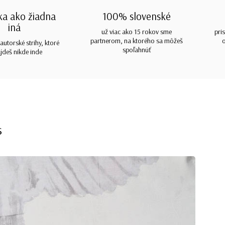
ka ako žiadna
100% slovenské
iná
už viac ako 15 rokov sme
pri
partnerom, na ktorého sa môžeš
autorské strihy, ktoré
spoľahnúť
jdeš nikde inde
s