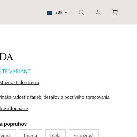
EUR
ADA
ĽTE VARIANT
Možnosti doručenia
rináša radosť z farieb, detailov a poctivého spracovania.
lné informácie
ba popruhov
rvená
hnedá
biela
oranžová