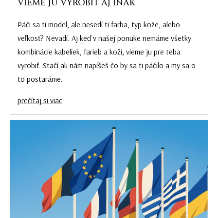
VIEME JU VYROBIŤ AJ INAK
Páči sa ti model, ale nesedí ti farba, typ kože, alebo
veľkosť? Nevadí. Aj keď v našej ponuke nemáme všetky
kombinácie kabeliek, farieb a koží, vieme ju pre teba
vyrobiť. Stačí ak nám napíšeš čo by sa ti páčilo a my sa o
to postaráme.
prečítaj si viac