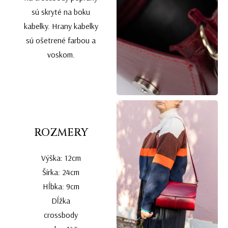
sú skryté na boku
kabelky. Hrany kabelky
sú ošetrené farbou a
voskom.
ROZMERY
Výška: 12cm
Šírka: 24cm
Hĺbka: 9cm
Dĺžka
crossbody