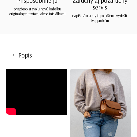
Prispôsobíme ju
Záručný aj pozáručný
servis
prispôsob si svoju novú kabelku
originálnym textom, alebo iniciálkami
napíš nám a my ti pomôžeme vyriešiť
tvoj problém
Popis