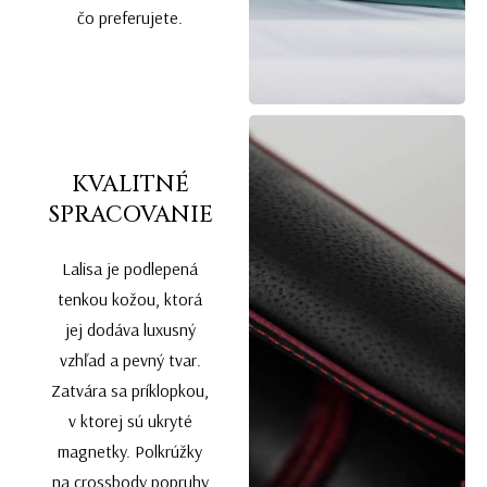
čo preferujete.
KVALITNÉ
SPRACOVANIE
Lalisa je podlepená
tenkou kožou, ktorá
jej dodáva luxusný
vzhľad a pevný tvar.
Zatvára sa príklopkou,
v ktorej sú ukryté
magnetky. Polkrúžky
na crossbody popruhy