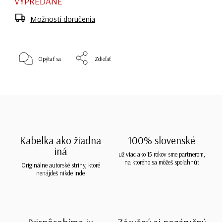
VYPREDANÉ
Možnosti doručenia
Opýtať sa
Zdieľať
Kabelka ako žiadna
100% slovenské
iná
už viac ako 15 rokov sme partnerom,
na ktorého sa môžeš spoľahnúť
Originálne autorské strihy, ktoré
nenájdeš nikde inde