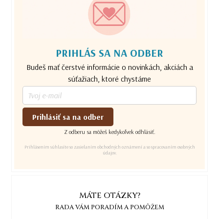
PRIHLÁS SA NA ODBER
Budeš mať čerstvé informácie o novinkách, akciách a
súťažiach, ktoré chystáme
Prihlásiť sa na odber
Z odberu sa môžeš kedykoľvek odhlásiť.
Prihlásením súhlasíte so zasielaním obchodných oznámení a so spracovaním osobných
údajov.
MÁTE OTÁZKY?
RADA VÁM PORADÍM A POMÔŽEM