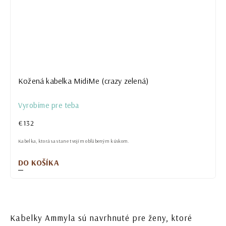
Kožená kabelka MidiMe (crazy zelená)
Vyrobíme pre teba
€132
Kabelka, ktorá sa stane tvojím obľúbeným kúskom.
DO KOŠÍKA
Kabelky Ammyla sú navrhnuté pre ženy, ktoré