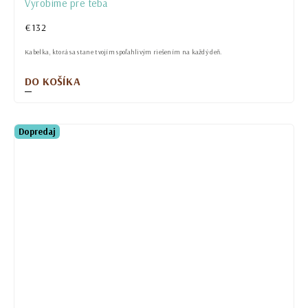
Vyrobíme pre teba
€132
Kabelka, ktorá sa stane tvojím spoľahlivým riešením na každý deň.
DO KOŠÍKA
Dopredaj