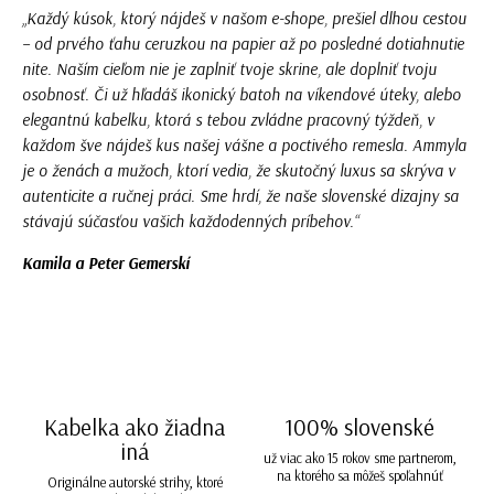
„Každý kúsok, ktorý nájdeš v našom e-shope, prešiel dlhou cestou
– od prvého ťahu ceruzkou na papier až po posledné dotiahnutie
nite. Naším cieľom nie je zaplniť tvoje skrine, ale doplniť tvoju
osobnosť. Či už hľadáš ikonický batoh na víkendové úteky, alebo
elegantnú kabelku, ktorá s tebou zvládne pracovný týždeň, v
každom šve nájdeš kus našej vášne a poctivého remesla. Ammyla
je o ženách a mužoch, ktorí vedia, že skutočný luxus sa skrýva v
autenticite a ručnej práci. Sme hrdí, že naše slovenské dizajny sa
stávajú súčasťou vašich každodenných príbehov.“
Kamila a Peter Gemerskí
Kabelka ako žiadna
100% slovenské
iná
už viac ako 15 rokov sme partnerom,
na ktorého sa môžeš spoľahnúť
Originálne autorské strihy, ktoré