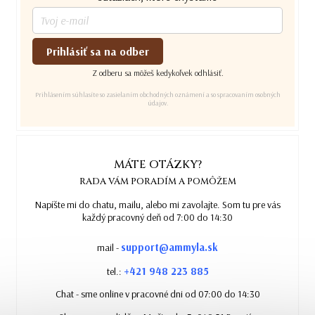
Prihlásiť sa na odber
Z odberu sa môžeš kedykoľvek odhlásiť.
Prihlásením súhlasíte so zasielaním obchodných oznámení a so spracovaním osobných
údajov.
MÁTE OTÁZKY?
RADA VÁM PORADÍM A POMÔŽEM
Napíšte mi do chatu, mailu, alebo mi zavolajte. Som tu pre vás
každý pracovný deň od 7:00 do 14:30
support@ammyla.sk
mail -
+421 948 223 885
tel.:
Chat - sme online v pracovné dni od 07:00 do 14:30