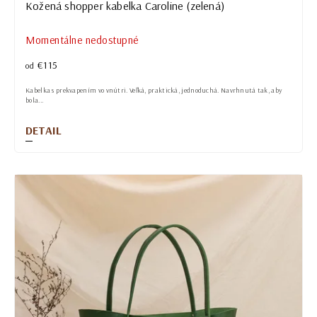
Kožená shopper kabelka Caroline (zelená)
Momentálne nedostupné
€115
od
Kabelka s prekvapením vo vnútri. Veľká, praktická, jednoduchá. Navrhnutá tak, aby
bola...
DETAIL