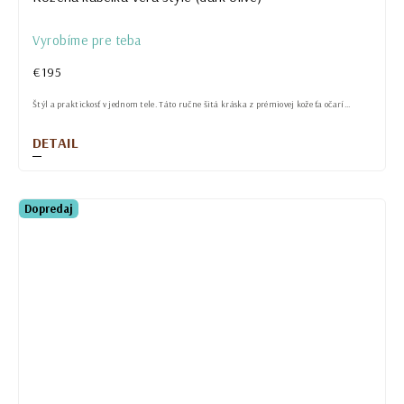
Vyrobíme pre teba
€195
Štýl a praktickosť v jednom tele. Táto ručne šitá kráska z prémiovej kože ťa očarí...
DETAIL
Dopredaj