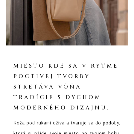
MIESTO KDE SA V RYTME
POCTIVEJ TVORBY
STRETÁVA VÔŇA
TRADÍCIE S DYCHOM
MODERNÉHO DIZAJNU.
Koža pod rukami ožíva a tvaruje sa do podoby,
ktorá si nájde svoje miesto po tvojom boku.