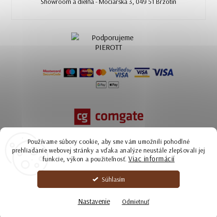
Showroom a dielňa - Močiarska 3, 049 51 Brzotín
Používame súbory cookie, aby sme vám umožnili pohodlné
prehliadanie webovej stránky a vďaka analýze neustále zlepšovali jej
Viac informácií
funkcie, výkon a použiteľnosť.
Súhlasím
Copyright 2026
Ammyla | kožené kabelky zo Slovenska
. Všetky práva
vyhradené.
Nastavenie
Odmietnuť
Upraviť nastavenie cookies