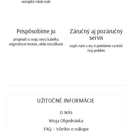
nenájdeš nikde inde
Prispôsobíme ju
Záručný aj pozáručný
servis
prispôsob si svoju novú kabelku
originálnym textom, alebo iniciálkami
napíš nám a my ti pomôžeme vyriešiť
tvoj problém
UŽITOČNÉ INFORMÁCIE
O NÁS
Moja Objednávka
FAQ – Všetko o nákupe