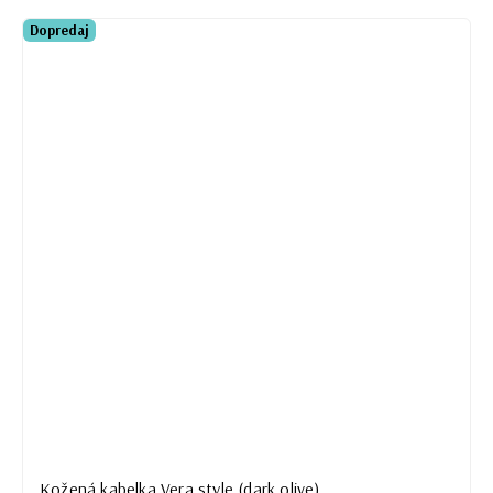
Dopredaj
Kožená kabelka Vera style (dark olive)