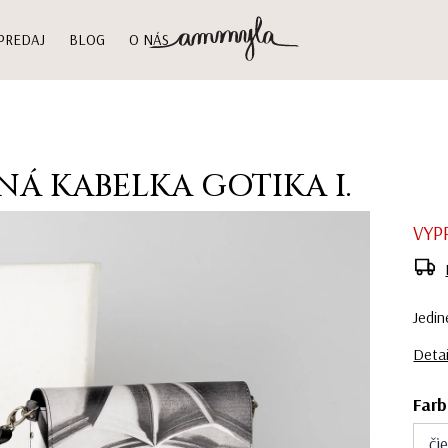
PREDAJ
BLOG
O NÁS
Á KABELKA GOTIKA I.
VYP
Jedin
Detai
Far
či