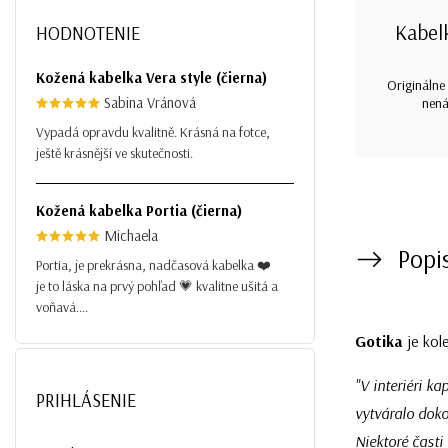
Kabel
HODNOTENIE
Kožená kabelka Vera style (čierna)
Originálne 
Sabina Vránová
nená
Vypadá opravdu kvalitně. Krásná na fotce,
ještě krásnější ve skutečnosti.
Kožená kabelka Portia (čierna)
Michaela
Popi
Portia, je prekrásna, nadčasová kabelka ❤️
je to láska na prvý pohľad 💗 kvalitne ušitá a
voňavá....
Gotika
je kol
"
V interiéri ka
PRIHLÁSENIE
vytváralo dok
Niektoré časti