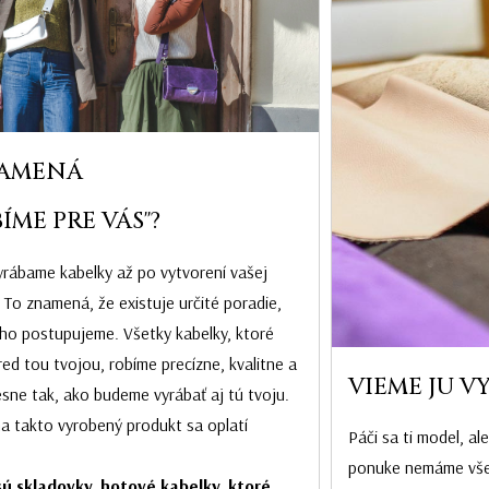
AMENÁ
ÍME PRE VÁS"?
rábame kabelky až po vytvorení vašej
 To znamená, že existuje určité poradie,
ho postupujeme. Všetky kabelky, ktoré
ed tou tvojou, robíme precízne, kvalitne a
VIEME JU V
esne tak, ako budeme vyrábať aj tú tvoju.
na takto vyrobený produkt sa oplatí
Páči sa ti model, al
ponuke nemáme všetk
ú skladovky, hotové kabelky, ktoré