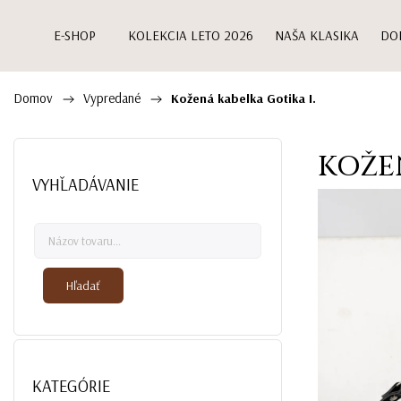
E-SHOP
KOLEKCIA LETO 2026
NAŠA KLASIKA
DO
Domov
Vypredané
/
/
Kožená kabelka Gotika I.
KOŽEN
VYHĽADÁVANIE
Hľadať
KATEGÓRIE