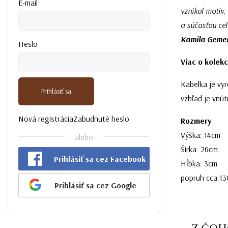
E-mail
vznikol motív,
a súčasťou ce
Kamila Geme
Heslo
Viac o kolekc
Kabelka je vyr
Prihlásiť sa
vzhľad je vnú
Nová registrácia
Zabudnuté heslo
Rozmery
Výška: 14cm
alebo
Šírka: 26cm
Prihlásiť sa cez Facebook
Hĺbka: 3cm
popruh cca 13
Prihlásiť sa cez Google