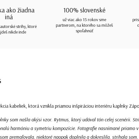
ka ako žiadna
100% slovenské
iná
už viac ako 15 rokov sme
pri
partnerom, na ktorého sa môžeš
autorské strihy, ktoré
spoľahnúť
jdeš nikde inde
s
ekcia kabeliek, ktorá
vznikla priamou inšpiráciou interiéru kaplnky Záp
plnky som našla akýsi vzor. Rytmus, ktorý udával tón celej scenérii. Stri
onalú harmóniu a symetriu kompozície.
Fotografie nasnímané priamo v 
 som premaľovala, niektoré naopak doplnila a dokreslila, strihala som,