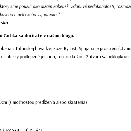
 ktorý sme použili ako dizajn kabeliek. Zdanlivé nedokonalosti, rozm
lkového umeleckého vyjadrenia. "
rská
ii Gotika sa dočítate v našom blogu.
obená z talianskej hovädzej kože Bycast. Spájaná je prostredníctvom n
tro kabelky podlepené jemnou, tenkou kožou. Zatvára sa príklopkou 
0cm (s možnosťou predĺženia alebo skrátenia)