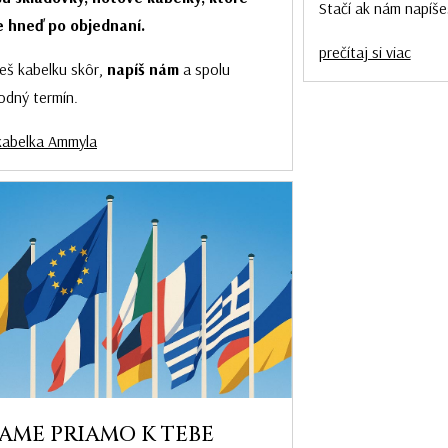
Stačí ak nám napíše
 hneď po objednaní.
prečítaj si viac
eš kabelku skôr,
napíš nám
a spolu
odný termín.
kabelka Ammyla
AME PRIAMO K TEBE