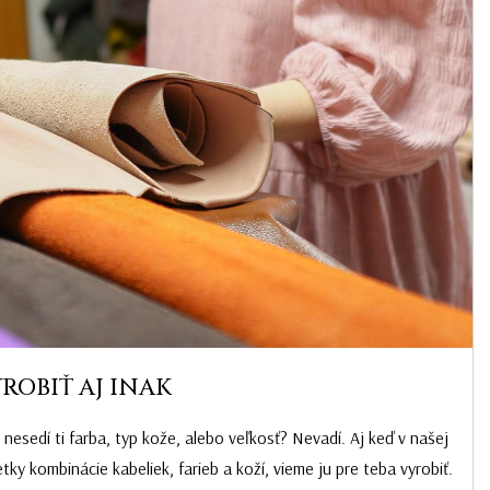
YROBIŤ AJ INAK
e nesedí ti farba, typ kože, alebo veľkosť? Nevadí. Aj keď v našej
y kombinácie kabeliek, farieb a koží, vieme ju pre teba vyrobiť.