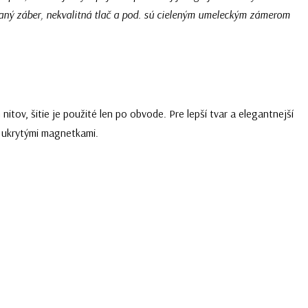
azaný záber, nekvalitná tlač a pod. sú cieleným umeleckým zámerom
itov, šitie je použité len po obvode. Pre lepší tvar a elegantnejší
s ukrytými magnetkami.