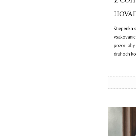
Z ČOH
HOVÄD
štiepenka 
vsakovanie 
pozor, aby 
druhoch ko