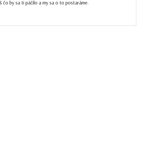
š čo by sa ti páčilo a my sa o to postaráme.