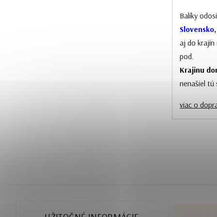
Balíky odos
Slovensko
aj do krají
pod.
Krajinu dor
nenašiel tú
viac o dopr