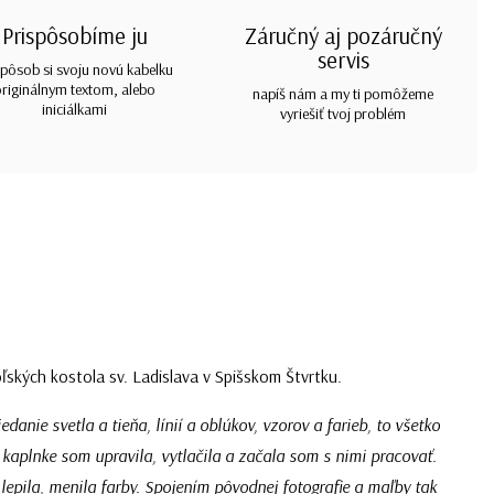
Prispôsobíme ju
Záručný aj pozáručný
servis
spôsob si svoju novú kabelku
originálnym textom, alebo
napíš nám a my ti pomôžeme
iniciálkami
vyriešiť tvoj problém
oľských kostola sv. Ladislava v Spišskom Štvrtku.
edanie svetla a tieňa, línií a oblúkov, vzorov a farieb, to všetko
kaplnke som upravila, vytlačila a začala som s nimi pracovať.
 lepila, menila farby. Spojením pôvodnej fotografie a maľby tak