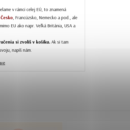
ielame v rámci celej EÚ, to znamená
,
Česko
, Francúzsko, Nemecko a pod., ale
n mimo EU ako napr. Veľká Británia, USA a
učenia si zvolíš v košíku.
Ak si tam
 svoju, napíš nám.
ave