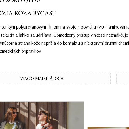
O SOM UŠITÁ?
ZIA KOŽA BYCAST
s tenkým polyuretánovým filmom na svojom povrchu (PU - laminovanie).
tekutín a ľahko sa udržiava. Obmedzený prístup vlhkosti nezmäkčuje 
vnútorná strana kože neprišla do kontaktu s niektorými druhmi chemik
zmetických prípravkov.
VIAC O MATERIÁLOCH