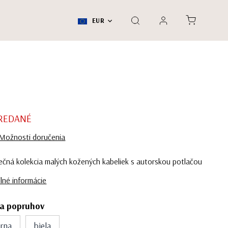
EUR
REDANÉ
Možnosti doručenia
ečná kolekcia malých kožených kabeliek s autorskou potlačou
lné informácie
ba popruhov
erna
biela