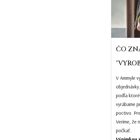
ČO ZN
"VYROB
V Ammyle vy
objednávky.
podľa ktoré
vyrábame pr
poctivo. Pr
Veríme, že 
počkať.
Výnimkou s