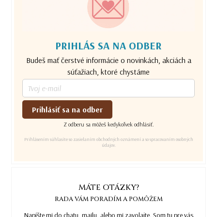
PRIHLÁS SA NA ODBER
Budeš mať čerstvé informácie o novinkách, akciách a
súťažiach, ktoré chystáme
Prihlásiť sa na odber
Z odberu sa môžeš kedykoľvek odhlásiť.
Prihlásením súhlasíte so zasielaním obchodných oznámení a so spracovaním osobných
údajov.
MÁTE OTÁZKY?
RADA VÁM PORADÍM A POMÔŽEM
Napíšte mi do chatu, mailu, alebo mi zavolajte. Som tu pre vás