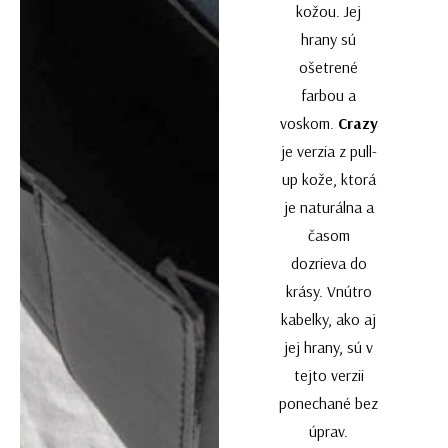
kožou. Jej
hrany sú
ošetrené
farbou a
voskom.
Crazy
je verzia z pull-
up kože, ktorá
je naturálna a
časom
dozrieva do
krásy. Vnútro
kabelky, ako aj
jej hrany, sú v
tejto verzii
ponechané bez
úprav.