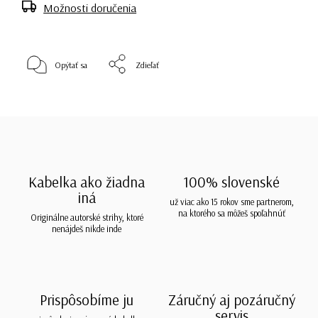
Možnosti doručenia
Opýtať sa
Zdieľať
Kabelka ako žiadna
100% slovenské
iná
už viac ako 15 rokov sme partnerom,
na ktorého sa môžeš spoľahnúť
Originálne autorské strihy, ktoré
nenájdeš nikde inde
Prispôsobíme ju
Záručný aj pozáručný
servis