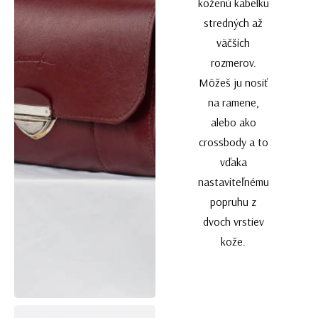
koženú kabelku
stredných až
väčších
rozmerov.
Môžeš ju nosiť
na ramene,
alebo ako
crossbody a to
vďaka
nastaviteľnému
popruhu z
dvoch vrstiev
kože.