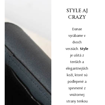
STYLE AJ
CRAZY
Danae
vyrábame v
dvoch
verziách.
Style
je ušitá z
tenších a
elegantnejších
koží, ktoré sú
podlepené a
spevnené z
vnútornej
strany tenkou