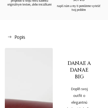
prispôsob si svoju novú kabelku
originálnym textom, alebo iniciálkami
napíš nám a my ti pomôžeme vyriešiť
tvoj problém
Popis
DANAE A
DANAE
BIG
Doplň svoj
outfit o
elegantnú