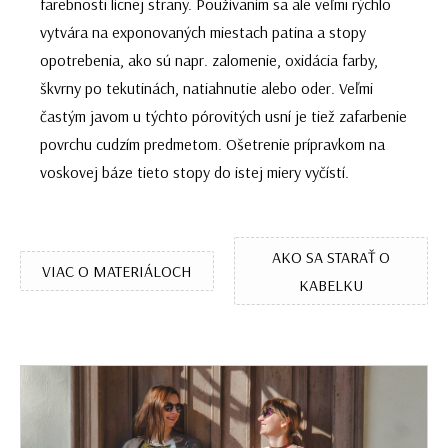
farebnosti lícnej strany. Používaním sa ale veľmi rýchlo
vytvára na exponovaných miestach patina a stopy
opotrebenia, ako sú napr. zalomenie, oxidácia farby,
škvrny po tekutinách, natiahnutie alebo oder. Veľmi
častým javom u týchto pórovitých usní je tiež zafarbenie
povrchu cudzím predmetom. Ošetrenie prípravkom na
voskovej báze tieto stopy do istej miery vyčístí.
AKO SA STARAŤ O
VIAC O MATERIÁLOCH
KABELKU