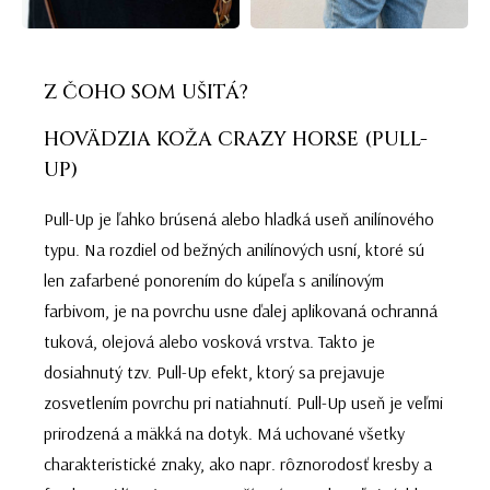
Z ČOHO SOM UŠITÁ?
HOVÄDZIA KOŽA CRAZY HORSE (PULL-
UP)
Pull-Up je ľahko brúsená alebo hladká useň anilínového
typu. Na rozdiel od bežných anilínových usní, ktoré sú
len zafarbené ponorením do kúpeľa s anilínovým
farbivom, je na povrchu usne ďalej aplikovaná ochranná
tuková, olejová alebo vosková vrstva. Takto je
dosiahnutý tzv. Pull-Up efekt, ktorý sa prejavuje
zosvetlením povrchu pri natiahnutí. Pull-Up useň je veľmi
prirodzená a mäkká na dotyk. Má uchované všetky
charakteristické znaky, ako napr. rôznorodosť kresby a