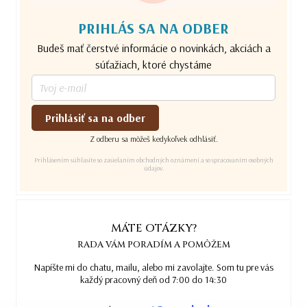
PRIHLÁS SA NA ODBER
Budeš mať čerstvé informácie o novinkách, akciách a
súťažiach, ktoré chystáme
Prihlásiť sa na odber
Z odberu sa môžeš kedykoľvek odhlásiť.
Prihlásením súhlasíte so zasielaním obchodných oznámení a so spracovaním osobných
údajov.
MÁTE OTÁZKY?
RADA VÁM PORADÍM A POMÔŽEM
Napíšte mi do chatu, mailu, alebo mi zavolajte. Som tu pre vás
každý pracovný deň od 7:00 do 14:30