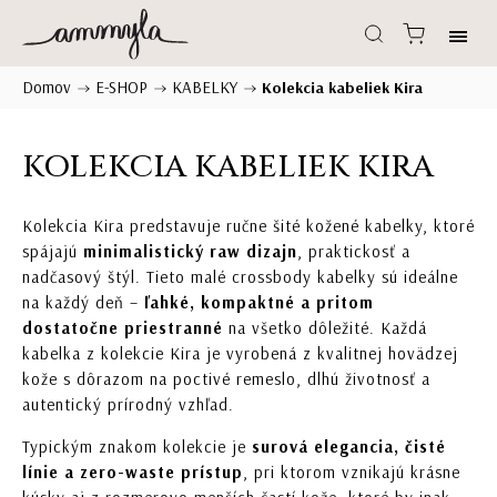
Domov
E-SHOP
KABELKY
/
/
/
Kolekcia kabeliek Kira
KOLEKCIA KABELIEK KIRA
Kolekcia Kira predstavuje ručne šité kožené kabelky, ktoré
spájajú
minimalistický raw dizajn
, praktickosť a
nadčasový štýl. Tieto malé crossbody kabelky sú ideálne
na každý deň –
ľahké, kompaktné a pritom
dostatočne priestranné
na všetko dôležité. Každá
kabelka z kolekcie Kira je vyrobená z kvalitnej hovädzej
kože s dôrazom na poctivé remeslo, dlhú životnosť a
autentický prírodný vzhľad.
Typickým znakom kolekcie je
surová elegancia, čisté
línie a zero-waste prístup
, pri ktorom vznikajú krásne