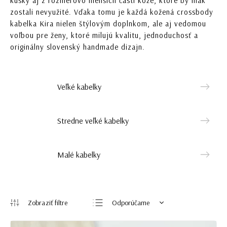
kúsky aj z rozmerovo menších častí kože, ktoré by inak
zostali nevyužité. Vďaka tomu je každá kožená crossbody
kabelka Kira nielen štýlovým doplnkom, ale aj vedomou
voľbou pre ženy, ktoré milujú kvalitu, jednoduchosť a
originálny slovenský handmade dizajn.
Veľké kabelky
Stredne veľké kabelky
Malé kabelky
Odporúčame
Najlacnejšie