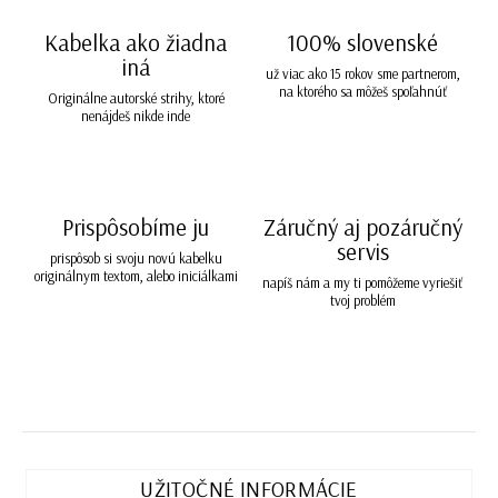
Kabelka ako žiadna
100% slovenské
iná
už viac ako 15 rokov sme partnerom,
na ktorého sa môžeš spoľahnúť
Originálne autorské strihy, ktoré
nenájdeš nikde inde
Prispôsobíme ju
Záručný aj pozáručný
servis
prispôsob si svoju novú kabelku
originálnym textom, alebo iniciálkami
napíš nám a my ti pomôžeme vyriešiť
tvoj problém
UŽITOČNÉ INFORMÁCIE