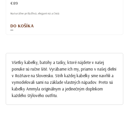
€89
Naturálne príťažlivá, elegantná a čistá
DO KOŠÍKA
Všetky kabelky, batohy a tašky, ktoré nájdete v našej
ponuke sú ručne šité. Vyrábame ich my, priamo v našej dielni
v Rožňave na Slovensku. Strih každej kabelky sme navrhli a
vymodelovali sami na základe vlastných nápadov. Preto sú
kabelky Ammyla originálnym a jedinečným doplnkom
každého štýlového outfitu.