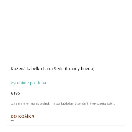
Kožená kabelka Lana Style (brandy hnedá)
Vyrobíme pre teba
€195
Lana nie je len módny doplnok – je tvoj každodenný spoločník, ktorý sa prispôsobí...
DO KOŠÍKA