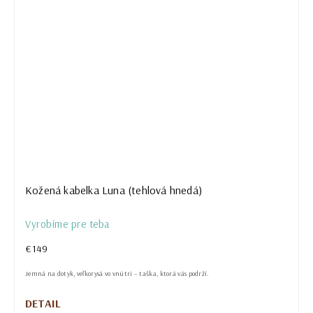
Kožená kabelka Luna (tehlová hnedá)
Vyrobíme pre teba
€149
Jemná na dotyk, veľkorysá vo vnútri – taška, ktorá vás podrží.
DETAIL