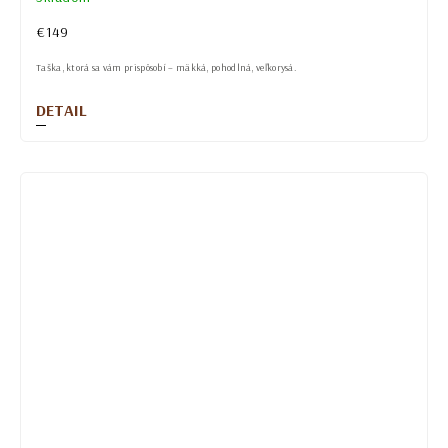
€149
Taška, ktorá sa vám prispôsobí – mäkká, pohodlná, veľkorysá.
DETAIL