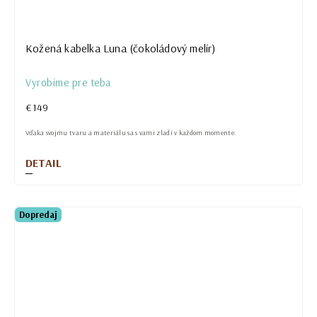
Kožená kabelka Luna (čokoládový melír)
Vyrobíme pre teba
€149
Vďaka svojmu tvaru a materiálu sa s vami zladí v každom momente.
DETAIL
Dopredaj