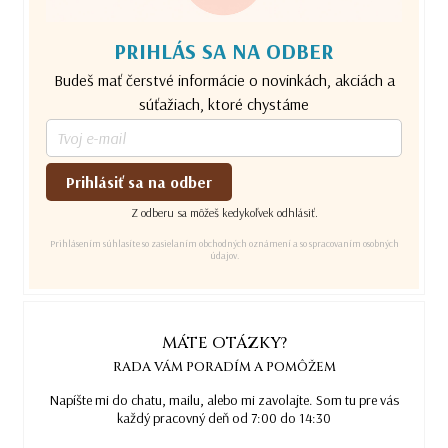
PRIHLÁS SA NA ODBER
Budeš mať čerstvé informácie o novinkách, akciách a
súťažiach, ktoré chystáme
Prihlásiť sa na odber
Z odberu sa môžeš kedykoľvek odhlásiť.
Prihlásením súhlasíte so zasielaním obchodných oznámení a so spracovaním osobných
údajov.
MÁTE OTÁZKY?
RADA VÁM PORADÍM A POMÔŽEM
Napíšte mi do chatu, mailu, alebo mi zavolajte. Som tu pre vás
každý pracovný deň od 7:00 do 14:30