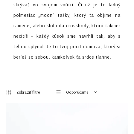
skrývaš vo svojom vnútri. Či už je to ladný
polmesiac „moon“ tašky, ktorý ťa objíme na
ramene, alebo sloboda crossbody, ktorú takmer
necítiš – každý kúsok sme navrhli tak, aby s
tebou splynul. Je to tvoj pocit domova, ktorý si
berieš so sebou, kamkoľvek ťa srdce tiahne.
Odporúčame
Najlacnejšie
Najdrahšie
Najpredávanejšie
Abecedne