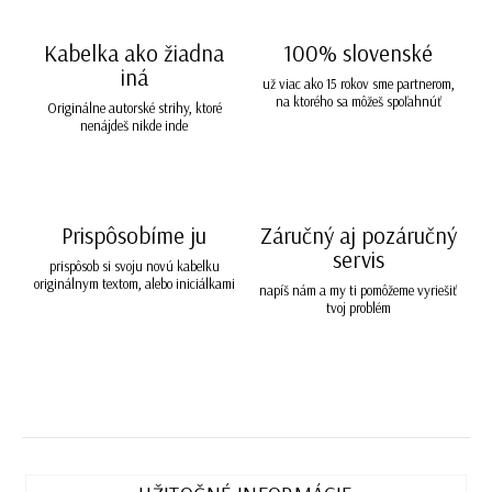
Kabelka ako žiadna
100% slovenské
iná
už viac ako 15 rokov sme partnerom,
na ktorého sa môžeš spoľahnúť
Originálne autorské strihy, ktoré
nenájdeš nikde inde
Prispôsobíme ju
Záručný aj pozáručný
servis
prispôsob si svoju novú kabelku
originálnym textom, alebo iniciálkami
napíš nám a my ti pomôžeme vyriešiť
tvoj problém