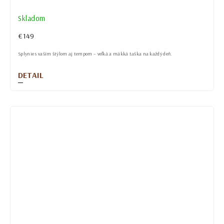
Skladom
€149
Splynie s vaším štýlom aj tempom – veľká a mäkká taška na každý deň.
DETAIL