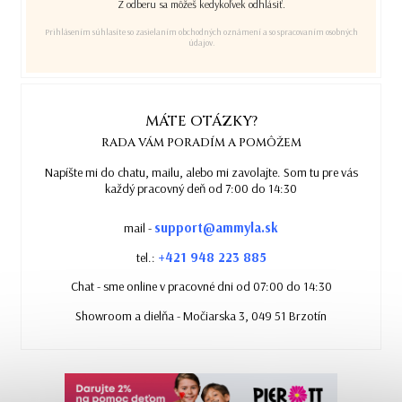
Z odberu sa môžeš kedykoľvek odhlásiť.
Prihlásením súhlasíte so zasielaním obchodných oznámení a so spracovaním osobných
údajov.
MÁTE OTÁZKY?
RADA VÁM PORADÍM A POMÔŽEM
Napíšte mi do chatu, mailu, alebo mi zavolajte. Som tu pre vás
každý pracovný deň od 7:00 do 14:30
support@ammyla.sk
mail -
+421 948 223 885
tel.:
Chat - sme online v pracovné dni od 07:00 do 14:30
Showroom a dielňa - Močiarska 3, 049 51 Brzotín