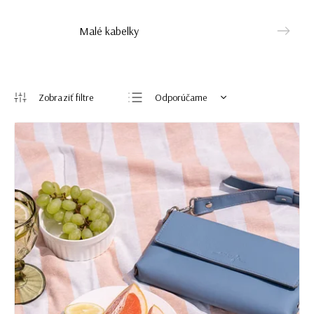
Malé kabelky
Odporúčame
Najlacnejšie
Najdrahšie
Najpredávanejšie
Abecedne