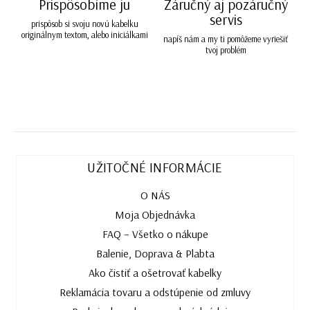
Prispôsobíme ju
Záručný aj pozáručný
servis
prispôsob si svoju novú kabelku
originálnym textom, alebo iniciálkami
napíš nám a my ti pomôžeme vyriešiť
tvoj problém
UŽITOČNÉ INFORMÁCIE
O NÁS
Moja Objednávka
FAQ – Všetko o nákupe
Balenie, Doprava & Plabta
Ako čistiť a ošetrovať kabelky
Reklamácia tovaru a odstúpenie od zmluvy