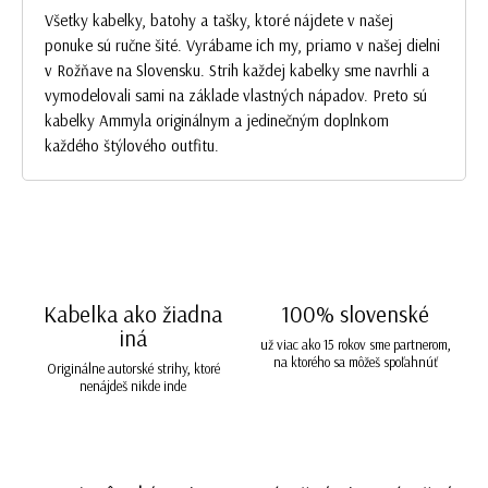
Všetky kabelky, batohy a tašky, ktoré nájdete v našej
ponuke sú ručne šité. Vyrábame ich my, priamo v našej dielni
v Rožňave na Slovensku. Strih každej kabelky sme navrhli a
vymodelovali sami na základe vlastných nápadov. Preto sú
kabelky Ammyla originálnym a jedinečným doplnkom
každého štýlového outfitu.
Kabelka ako žiadna
100% slovenské
iná
už viac ako 15 rokov sme partnerom,
na ktorého sa môžeš spoľahnúť
Originálne autorské strihy, ktoré
nenájdeš nikde inde