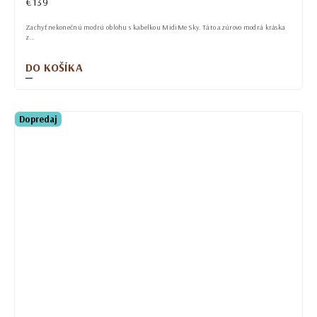
€139
Zachyť nekonečnú modrú oblohu s kabelkou MidiMe Sky. Táto azúrovo modrá kráska
z...
DO KOŠÍKA
Dopredaj