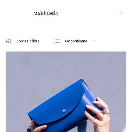
Malé kabelky
Odporúčame
Najlacnejšie
Najdrahšie
Najpredávanejšie
Abecedne