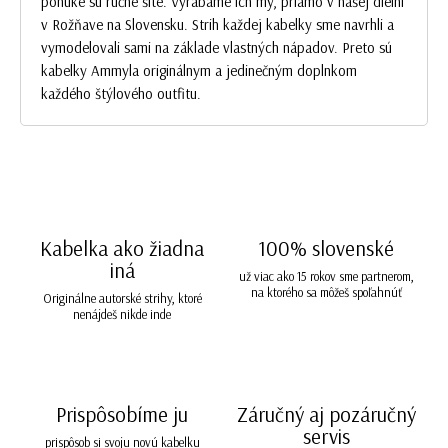
ponuke sú ručne šité. Vyrábame ich my, priamo v našej dielni
v Rožňave na Slovensku. Strih každej kabelky sme navrhli a
vymodelovali sami na základe vlastných nápadov. Preto sú
kabelky Ammyla originálnym a jedinečným doplnkom
každého štýlového outfitu.
Kabelka ako žiadna
100% slovenské
iná
už viac ako 15 rokov sme partnerom,
na ktorého sa môžeš spoľahnúť
Originálne autorské strihy, ktoré
nenájdeš nikde inde
Prispôsobíme ju
Záručný aj pozáručný
servis
prispôsob si svoju novú kabelku