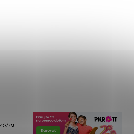
OMÔŽEM