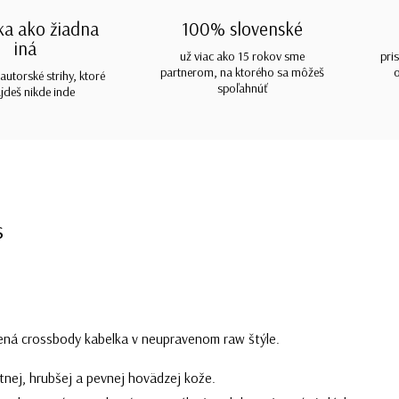
ka ako žiadna
100% slovenské
iná
už viac ako 15 rokov sme
pri
partnerom, na ktorého sa môžeš
autorské strihy, ktoré
spoľahnúť
jdeš nikde inde
s
ená crossbody kabelka v neupravenom raw štýle.
litnej, hrubšej a pevnej hovädzej kože.