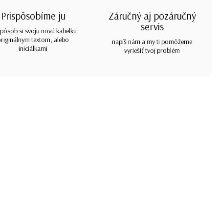
Prispôsobíme ju
Záručný aj pozáručný
servis
spôsob si svoju novú kabelku
originálnym textom, alebo
napíš nám a my ti pomôžeme
iniciálkami
vyriešiť tvoj problém