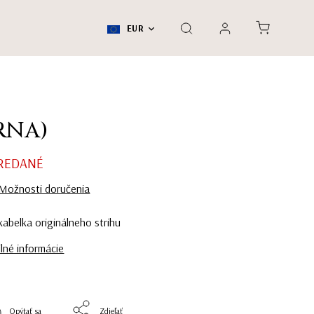
EUR
RNA)
REDANÉ
Možnosti doručenia
abelka originálneho strihu
lné informácie
Opýtať sa
Zdieľať