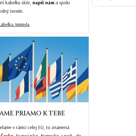
eš kabelku skôr,
napíš nám
a spolu
odný termín.
kabelka Ammyla
AME PRIAMO K TEBE
ielame v rámci celej EÚ, to znamená
,
Česko
, Francúzsko, Nemecko a pod., ale