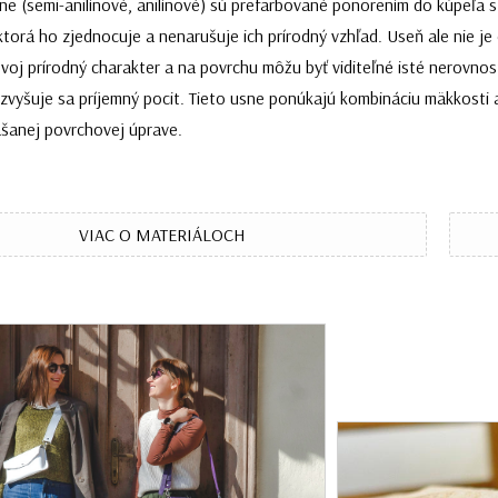
e (semi-anilínové, anilínové) sú prefarbované ponorením do kúpeľa s
torá ho zjednocuje a nenarušuje ich prírodný vzhľad. Useň ale nie je
voj prírodný charakter a na povrchu môžu byť viditeľné isté nerovnos
zvyšuje sa príjemný pocit. Tieto usne ponúkajú kombináciu mäkkosti a
šanej povrchovej úprave.
VIAC O MATERIÁLOCH