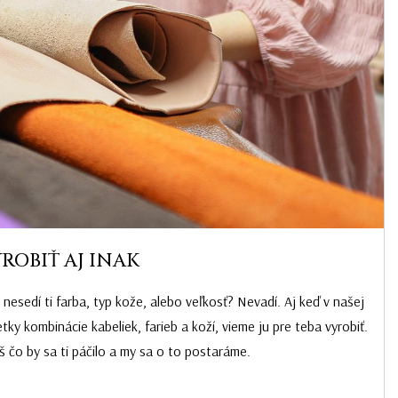
YROBIŤ AJ INAK
e nesedí ti farba, typ kože, alebo veľkosť? Nevadí. Aj keď v našej
y kombinácie kabeliek, farieb a koží, vieme ju pre teba vyrobiť.
š čo by sa ti páčilo a my sa o to postaráme.