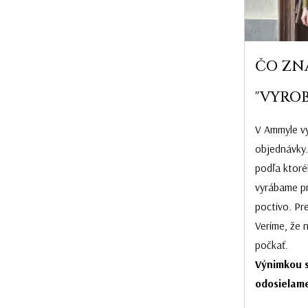
ČO ZN
"VYROB
V Ammyle vy
objednávky.
podľa ktoré
vyrábame pr
poctivo. Pr
Veríme, že 
počkať.
Výnimkou s
odosielame