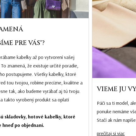
AMENÁ
ÍME PRE VÁS"?
rábame kabelky až po vytvorení vašej
 To znamená, že existuje určité poradie,
ho postupujeme. Všetky kabelky, ktoré
ed tou tvojou, robíme precízne, kvalitne a
VIEME JU V
esne tak, ako budeme vyrábať aj tú tvoju.
na takto vyrobený produkt sa oplatí
Páči sa ti model, al
ponuke nemáme všetk
ú skladovky, hotové kabelky, ktoré
Stačí ak nám napíše
 hneď po objednaní.
prečítaj si viac