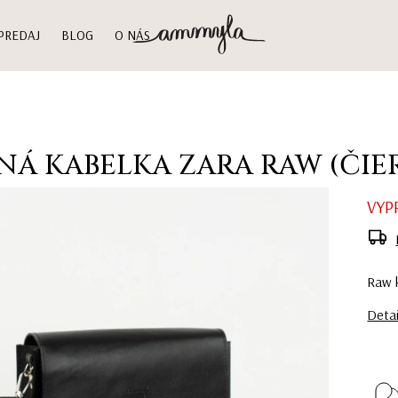
PREDAJ
BLOG
O NÁS
NÁ KABELKA ZARA RAW (ČIE
VYP
Raw k
Detai