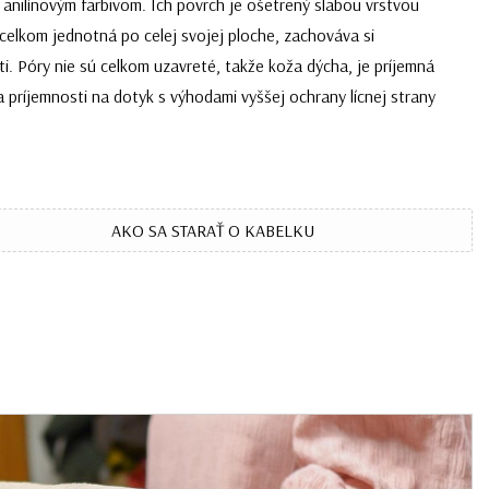
 anilínovým farbivom. Ich povrch je ošetrený slabou vrstvou
 celkom jednotná po celej svojej ploche, zachováva si
ti. Póry nie sú celkom uzavreté, takže koža dýcha, je príjemná
 príjemnosti na dotyk s výhodami vyššej ochrany lícnej strany
AKO SA STARAŤ O KABELKU