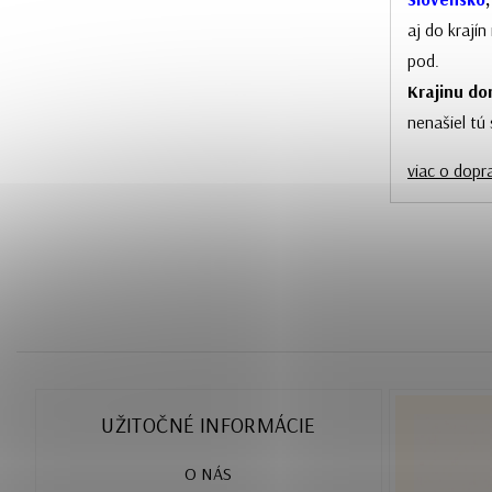
aj do krají
pod.
Krajinu dor
nenašiel tú
viac o dopr
UŽITOČNÉ INFORMÁCIE
O NÁS