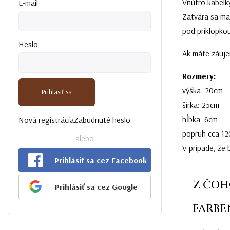
Vnútro kabelk
E-mail
Zatvára sa ma
pod príklopko
Heslo
Ak máte záuje
Rozmery:
výška: 20cm
Prihlásiť sa
šírka: 25cm
hĺbka: 6cm
Nová registrácia
Zabudnuté heslo
popruh cca 12
alebo
V prípade, že 
Prihlásiť sa cez Facebook
Z ČOH
Prihlásiť sa cez Google
FARBE