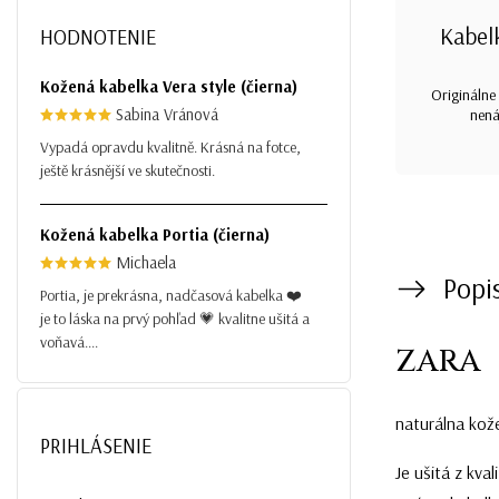
Kabel
HODNOTENIE
Kožená kabelka Vera style (čierna)
Originálne 
Sabina Vránová
nená
Vypadá opravdu kvalitně. Krásná na fotce,
ještě krásnější ve skutečnosti.
Kožená kabelka Portia (čierna)
Michaela
Popi
Portia, je prekrásna, nadčasová kabelka ❤️
je to láska na prvý pohľad 💗 kvalitne ušitá a
voňavá....
ZARA
naturálna kož
PRIHLÁSENIE
Je ušitá z kva