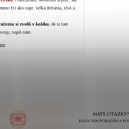
n mimo EU ako napr. Veľká Británia, USA a
učenia si zvolíš v košíku.
Ak si tam
 svoju, napíš nám.
ave
MÁTE OTÁZKY?
RADA VÁM PORADÍM A P