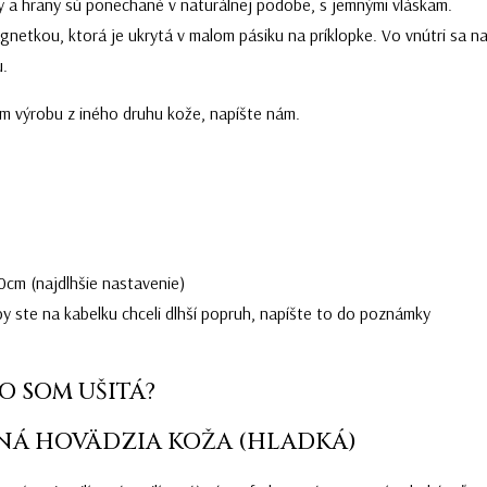
y a hrany sú ponechané v naturálnej podobe, s jemnými vláskam
.
gnetkou, ktorá je ukrytá v malom pásiku na príklopke. Vo vnútri sa n
u.
m výrobu z iného druhu kože, napíšte nám.
0cm (najdlhšie nastavenie)
by ste na kabelku chceli dlhší popruh, napíšte to do poznámky
O SOM UŠITÁ?
NÁ HOVÄDZIA KOŽA (HLADKÁ)