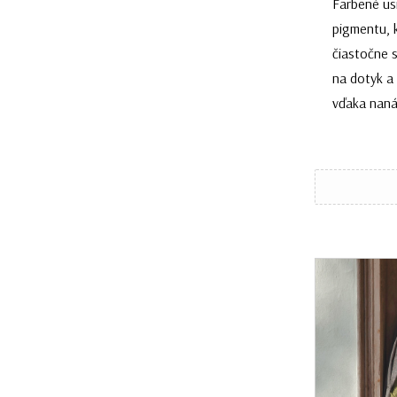
Farbené usn
pigmentu, k
čiastočne s
na dotyk a 
vďaka naná