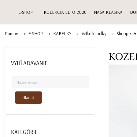
E-SHOP
KOLEKCIA LETO 2026
NAŠA KLASIKA
DO
Domov
E-SHOP
KABELKY
Veľké kabelky
Shopper &
/
/
/
/
KOŽEN
VYHĽADÁVANIE
Hľadať
KATEGÓRIE