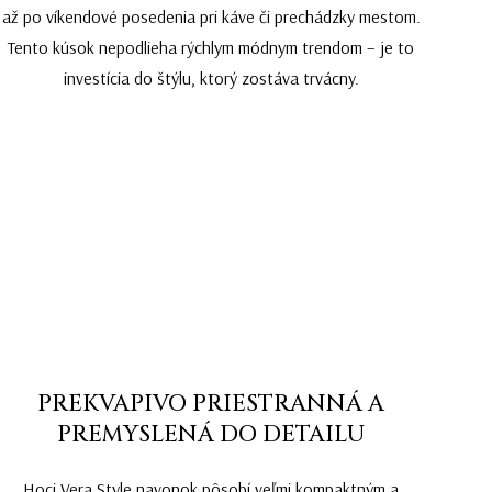
až po víkendové posedenia pri káve či prechádzky mestom.
Tento kúsok nepodlieha rýchlym módnym trendom – je to
investícia do štýlu, ktorý zostáva trvácny.
PREKVAPIVO PRIESTRANNÁ A
PREMYSLENÁ DO DETAILU
Hoci Vera Style navonok pôsobí veľmi kompaktným a