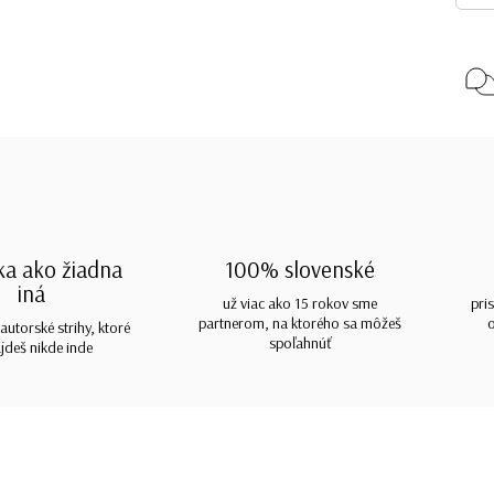
ka ako žiadna
100% slovenské
iná
už viac ako 15 rokov sme
pri
partnerom, na ktorého sa môžeš
autorské strihy, ktoré
spoľahnúť
jdeš nikde inde