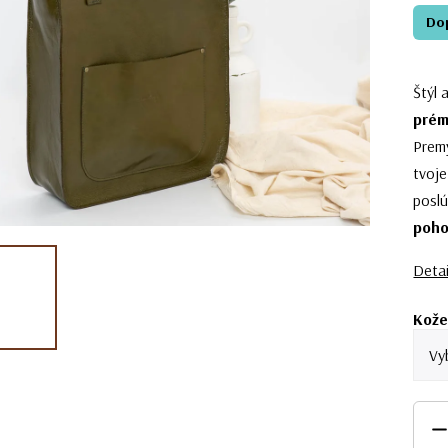
Do
Štýl 
prém
Premy
tvoje
poslú
poho
Detai
Kože