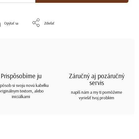
Opýtať sa
Zdieľať
Prispôsobíme ju
Záručný aj pozáručný
servis
spôsob si svoju novú kabelku
originálnym textom, alebo
napíš nám a my ti pomôžeme
iniciálkami
vyriešiť tvoj problém