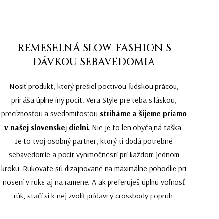
REMESELNÁ SLOW-FASHION S
DÁVKOU SEBAVEDOMIA
Nosiť produkt, ktorý prešiel poctivou ľudskou prácou,
prináša úplne iný pocit. Vera Style pre teba s láskou,
precíznosťou a svedomitosťou
striháme a šijeme priamo
v našej slovenskej dielni.
Nie je to len obyčajná taška.
Je to tvoj osobný partner, ktorý ti dodá potrebné
sebavedomie a pocit výnimočnosti pri každom jednom
kroku. Rukoväte sú dizajnované na maximálne pohodlie pri
nosení v ruke aj na ramene. A ak preferuješ úplnú voľnosť
rúk, stačí si k nej zvoliť prídavný crossbody popruh.