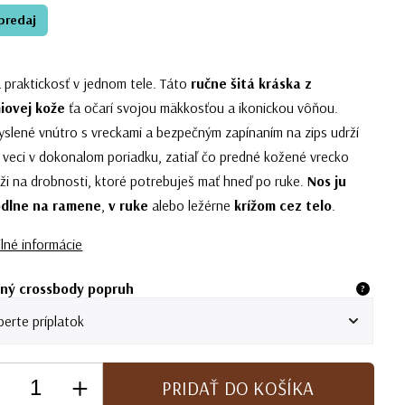
predaj
a praktickosť v jednom tele. Táto
ručne šitá kráska z
iovej kože
ťa očarí svojou mäkkosťou a ikonickou vôňou.
slené vnútro s vreckami a bezpečným zapínaním na zips udrží
 veci v dokonalom poriadku, zatiaľ čo predné kožené vrecko
ži na drobnosti, ktoré potrebuješ mať hneď po ruke.
Nos ju
dlne
na ramene
,
v ruke
alebo ležérne
krížom cez telo
.
lné informácie
ný crossbody popruh
?
PRIDAŤ DO KOŠÍKA