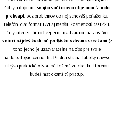
štíhlym dojmom,
svojím vnútorným objemom ťa milo
prekvapí.
Bez problémov do nej schováš peňaženku,
telefón, diár formátu A4 aj menšiu kozmetickú taštičku.
Celý interiér chráni bezpečné uzatváranie na zips.
Vo
vnútri nájdeš kvalitnú podšívku s dvoma vreckami
(z
toho jedno je uzatvárateľné na zips pre tvoje
najdôležitejšie cennosti). Predná strana kabelky navyše
ukrýva praktické otvorené kožené vrecko, ku ktorému
budeš mať okamžitý prístup.