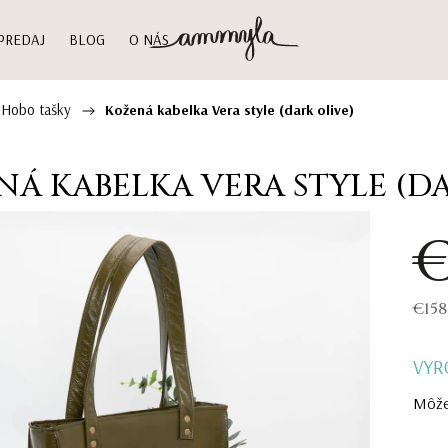
PREDAJ
BLOG
O NÁS
 Hobo tašky
/
Kožená kabelka Vera style (dark olive)
Á KABELKA VERA STYLE (DA
€
€158
VYR
Môže