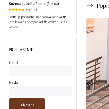
Kožená kabelka Portia (čierna)
Popi
Michaela
Portia, je prekrásna, nadčasová kabelka ❤️
je to láska na prvý pohľad 💗 kvalitne ušitá a
voňavá....
PRIHLÁSENIE
E-mail
Heslo
Prihlásiť sa