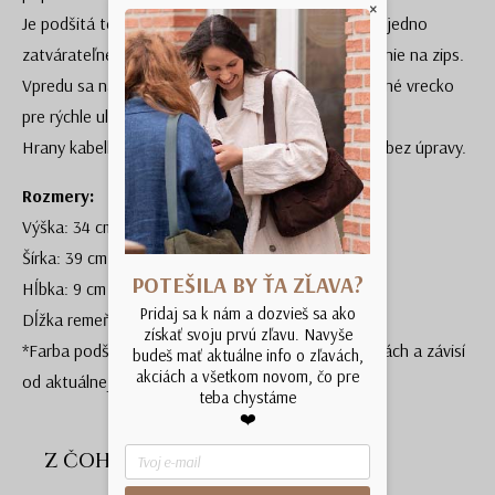
×
Je podšitá textilnou podšívkou* s dvoma vreckami, jedno
zatvárateľné zipsom. Vaše cennosti chráni zatváranie na zips.
Vpredu sa nachádza jedno otvorené, šikovné kožené vrecko
pre rýchle uloženie drobností
Hrany kabelky sú ponechané v naturálnej podobe, bez úpravy.
Rozmery:
Výška: 34 cm
Šírka: 39 cm
POTEŠILA BY ŤA ZĽAVA?
Hĺbka: 9 cm
Pridaj sa k nám a dozvieš sa ako
Dĺžka remeňov: 64cm
získať svoju prvú zľavu. Navyše
*Farba podšívky sa môže líšiť od farby na fotografiách a závisí
budeš mať aktuálne info o zľavách,
akciách a všetkom novom, čo pre
od aktuálnej dostupnosti materiálu.
teba chystáme
❤️
Z ČOHO SOM UŠITÁ?