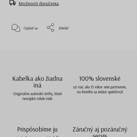
Možnosti doručenia
Opýtať sa
Zdieľať
Kabelka ako žiadna
100% slovenské
iná
už viac ako 15 rokov sme partnerom,
na ktorého sa môžeš spoľahnúť
Originálne autorské strihy, ktoré
nenájdeš nikde inde
Prispôsobíme ju
Záručný aj pozáručný
servis