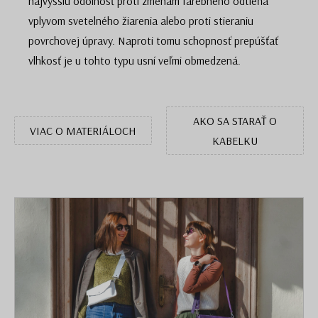
najvyššiu odolnosť proti zmenám farebného odtieňa
vplyvom svetelného žiarenia alebo proti stieraniu
povrchovej úpravy. Naproti tomu schopnosť prepúšťať
vlhkosť je u tohto typu usní veľmi obmedzená.
AKO SA STARAŤ O
VIAC O MATERIÁLOCH
KABELKU