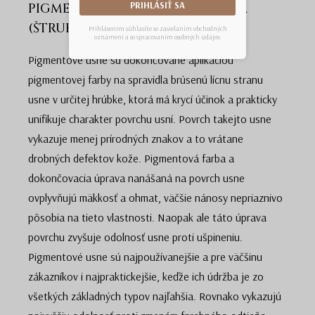
PRIHLÁSIŤ SA
PIGMENTOVANÁ HOVÄDZIA KOŽA
(ŠTRUKTUROVANÁ)
Prihlásením súhlasíte so zasielaním obchodných
oznámení a so spracovaním osobných údajov.
Pigmentové usne sú dokončované aplikáciou
pigmentovej farby na spravidla brúsenú lícnu stranu
usne v určitej hrúbke, ktorá má krycí účinok a prakticky
unifikuje charakter povrchu usní. Povrch takejto usne
vykazuje menej prírodných znakov a to vrátane
drobných defektov kože. Pigmentová farba a
dokončovacia úprava nanášaná na povrch usne
ovplyvňujú mäkkosť a ohmat, väčšie nánosy nepriaznivo
pôsobia na tieto vlastnosti. Naopak ale táto úprava
povrchu zvyšuje odolnosť usne proti ušpineniu.
Pigmentové usne sú najpoužívanejšie a pre väčšinu
zákazníkov i najpraktickejšie, keďže ich údržba je zo
všetkých základných typov najľahšia. Rovnako vykazujú