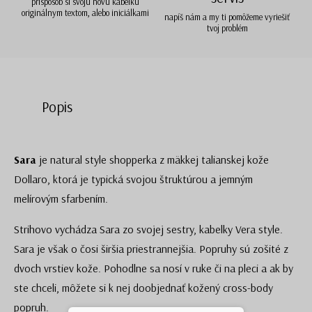
prispôsob si svoju novú kabelku
originálnym textom, alebo iniciálkami
napíš nám a my ti pomôžeme vyriešiť
tvoj problém
Popis
Sara
je natural style shopperka z mäkkej talianskej kože
Dollaro, ktorá je typická svojou štruktúrou a jemným
melírovým sfarbením.
Strihovo vychádza Sara zo svojej sestry, kabelky Vera style.
Sara je však o čosi širšia priestrannejšia. Popruhy sú zošité z
dvoch vrstiev kože. Pohodlne sa nosí v ruke či na pleci a ak by
ste chceli, môžete si k nej doobjednať kožený cross-body
popruh.