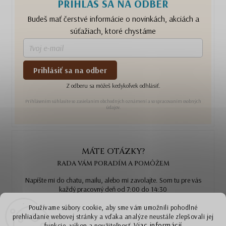
PRIHLÁS SA NA ODBER
Budeš mať čerstvé informácie o novinkách, akciách a
súťažiach, ktoré chystáme
Prihlásiť sa na odber
Z odberu sa môžeš kedykoľvek odhlásiť.
Prihlásením súhlasíte so zasielaním obchodných oznámení a so spracovaním osobných
údajov.
MÁTE OTÁZKY?
RADA VÁM PORADÍM A POMÔŽEM
Napíšte mi do chatu, mailu, alebo mi zavolajte. Som tu pre vás
každý pracovný deň od 7:00 do 14:30
Používame súbory cookie, aby sme vám umožnili pohodlné
support@ammyla.sk
mail -
prehliadanie webovej stránky a vďaka analýze neustále zlepšovali jej
Viac informácií
funkcie, výkon a použiteľnosť.