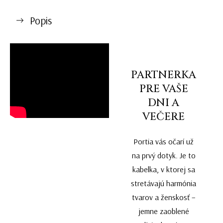
Popis
PARTNERKA
PRE VAŠE
DNI A
VEČERE
Portia vás očarí už
na prvý dotyk. Je to
kabelka, v ktorej sa
stretávajú harmónia
tvarov a ženskosť –
jemne zaoblené