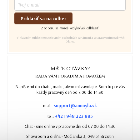
Prihlásiť sa na odber
Z odberu sa môžeš kedykoľvek odhlásiť.
Prihlásením súhlasíte so zasielaním obchodných oznámení a so spracovaním osobných
údajov.
MÁTE OTÁZKY?
RADA VÁM PORADÍM A POMÔŽEM
Napíšte mi do chatu, mailu, alebo mi zavolajte. Som tu pre vás
každý pracovný deň od 7:00 do 14:30
support@ammyla.sk
mail -
+421 948 223 885
tel.:
Chat - sme online v pracovné dni od 07:00 do 14:30
Showroom a dielňa - Močiarska 3, 049 51 Brzotín