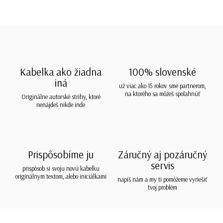
Kabelka ako žiadna
100% slovenské
iná
už viac ako 15 rokov sme partnerom,
na ktorého sa môžeš spoľahnúť
Originálne autorské strihy, ktoré
nenájdeš nikde inde
Prispôsobíme ju
Záručný aj pozáručný
servis
prispôsob si svoju novú kabelku
originálnym textom, alebo iniciálkami
napíš nám a my ti pomôžeme vyriešiť
tvoj problém