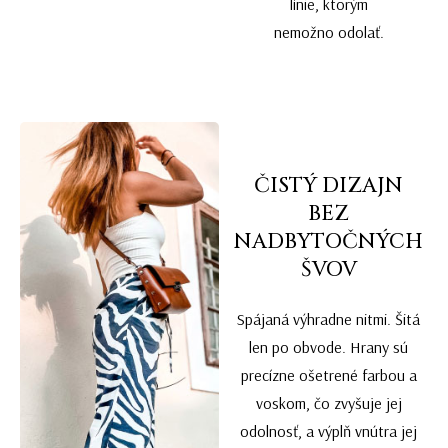
línie, ktorým
nemožno odolať.
ČISTÝ DIZAJN
BEZ
NADBYTOČNÝCH
ŠVOV
Spájaná výhradne nitmi. Šitá
len po obvode. Hrany sú
precízne ošetrené farbou a
voskom, čo zvyšuje jej
odolnosť, a výplň vnútra jej