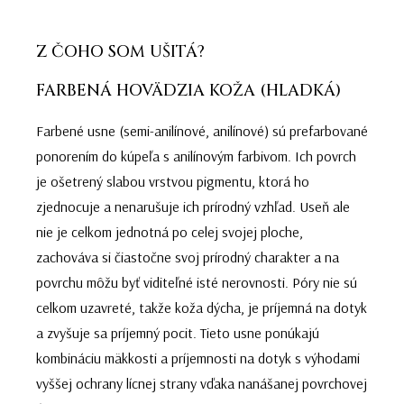
Z ČOHO SOM UŠITÁ?
FARBENÁ HOVÄDZIA KOŽA (HLADKÁ)
Farbené usne (semi-anilínové, anilínové) sú prefarbované
ponorením do kúpeľa s anilínovým farbivom. Ich povrch
je ošetrený slabou vrstvou pigmentu, ktorá ho
zjednocuje a nenarušuje ich prírodný vzhľad. Useň ale
nie je celkom jednotná po celej svojej ploche,
zachováva si čiastočne svoj prírodný charakter a na
povrchu môžu byť viditeľné isté nerovnosti. Póry nie sú
celkom uzavreté, takže koža dýcha, je príjemná na dotyk
a zvyšuje sa príjemný pocit. Tieto usne ponúkajú
kombináciu mäkkosti a príjemnosti na dotyk s výhodami
vyššej ochrany lícnej strany vďaka nanášanej povrchovej