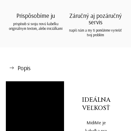
Prispôsobíme ju
Záručný aj pozáručný
servis
prispôsob si svoju novú kabelku
originálnym textom, alebo iniciálkami
napíš nám a my ti pomôžeme vyriešiť
tvoj problém
Popis
IDEÁLNA
VEĽKOSŤ
MidiMe je
kabelka pre