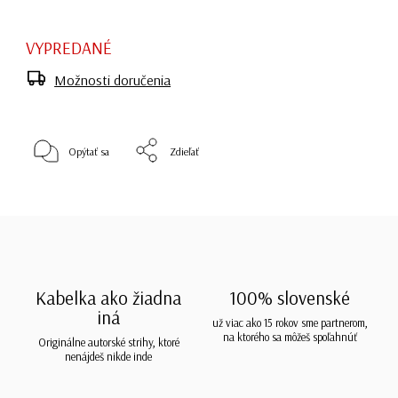
VYPREDANÉ
Možnosti doručenia
Opýtať sa
Zdieľať
Kabelka ako žiadna
100% slovenské
iná
už viac ako 15 rokov sme partnerom,
na ktorého sa môžeš spoľahnúť
Originálne autorské strihy, ktoré
nenájdeš nikde inde