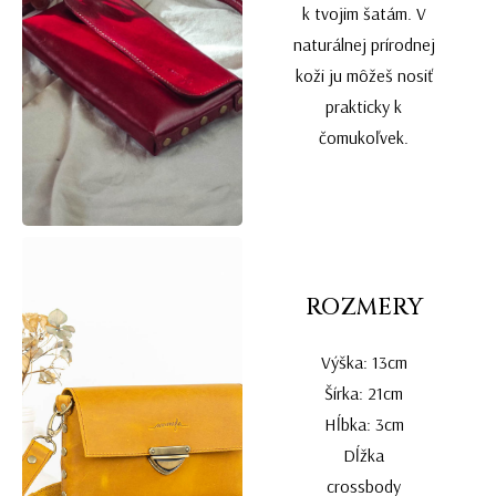
k tvojim šatám. V
naturálnej prírodnej
koži ju môžeš nosiť
prakticky k
čomukoľvek.
ROZMERY
Výška: 13cm
Šírka: 21cm
Hĺbka: 3cm
Dĺžka
crossbody