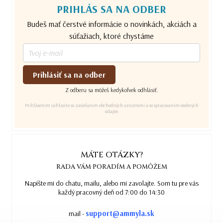
PRIHLÁS SA NA ODBER
Budeš mať čerstvé informácie o novinkách, akciách a
súťažiach, ktoré chystáme
Prihlásiť sa na odber
Z odberu sa môžeš kedykoľvek odhlásiť.
Prihlásením súhlasíte so zasielaním obchodných oznámení a so spracovaním osobných
údajov.
MÁTE OTÁZKY?
RADA VÁM PORADÍM A POMÔŽEM
Napíšte mi do chatu, mailu, alebo mi zavolajte. Som tu pre vás
každý pracovný deň od 7:00 do 14:30
support@ammyla.sk
mail -