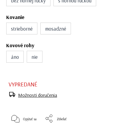
bez hornej rúčky
s hornou rúčkou
Kovanie
strieborné
mosadzné
Kovové rohy
áno
nie
VYPREDANÉ
Možnosti doručenia
Opýtať sa
Zdieľať