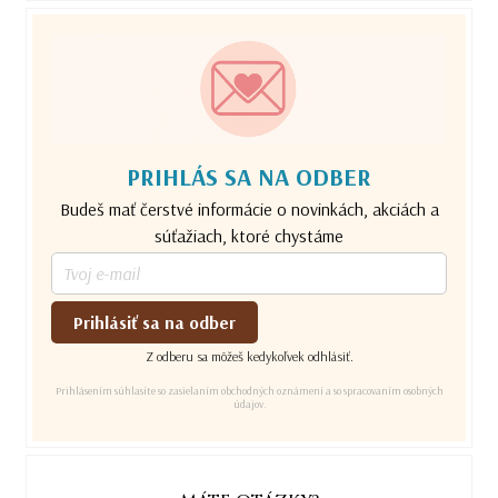
PRIHLÁS SA NA ODBER
Budeš mať čerstvé informácie o novinkách, akciách a
súťažiach, ktoré chystáme
Prihlásiť sa na odber
Z odberu sa môžeš kedykoľvek odhlásiť.
Prihlásením súhlasíte so zasielaním obchodných oznámení a so spracovaním osobných
údajov.