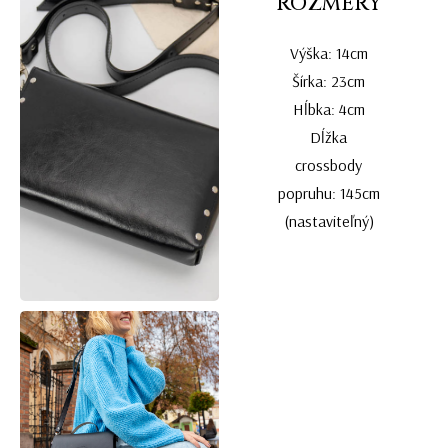
ROZMERY
Výška: 14cm
Šírka: 23cm
Hĺbka: 4cm
Dĺžka
crossbody
popruhu: 145cm
(nastaviteľný)