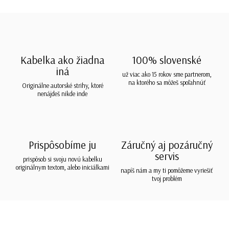
Kabelka ako žiadna
100% slovenské
iná
už viac ako 15 rokov sme partnerom,
na ktorého sa môžeš spoľahnúť
Originálne autorské strihy, ktoré
nenájdeš nikde inde
Prispôsobíme ju
Záručný aj pozáručný
servis
prispôsob si svoju novú kabelku
originálnym textom, alebo iniciálkami
napíš nám a my ti pomôžeme vyriešiť
tvoj problém