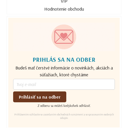
VIP
Hodnotenie obchodu
PRIHLÁS SA NA ODBER
Budeš mať čerstvé informácie o novinkách, akciách a
súťažiach, ktoré chystáme
Prihlásiť sa na odber
Z odberu sa môžeš kedykoľvek odhlásiť.
Prihlásením súhlasíte so zasielaním obchodných oznámení a so spracovaním osobných
údajov.