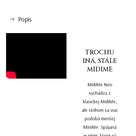
Popis
TROCHU
INÁ, STÁLE
MIDIME
MidiMe Neo
vychádza z
klasickej MidiMe,
ale strihom sa viac
podobá menšej
MiniMe. Spájaná
je nitmi, ktoré sú