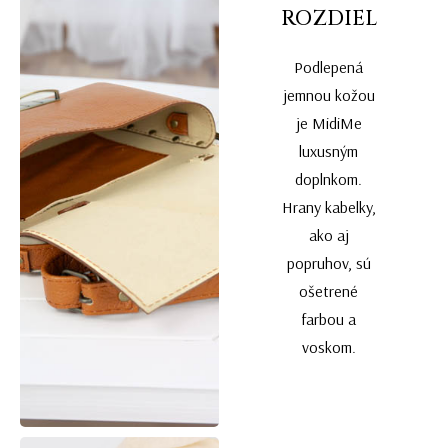
ROZDIEL
Podlepená
jemnou kožou
je MidiMe
luxusným
doplnkom.
Hrany kabelky,
ako aj
popruhov, sú
ošetrené
farbou a
voskom.