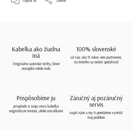
Opýtať sa
Zdieľať
Kabelka ako žiadna
100% slovenské
iná
už viac ako 15 rokov sme partnerom,
na ktorého sa môžeš spoľahnúť
Originálne autorské strihy, ktoré
nenájdeš nikde inde
Prispôsobíme ju
Záručný aj pozáručný
servis
prispôsob si svoju novú kabelku
originálnym textom, alebo iniciálkami
napíš nám a my ti pomôžeme vyriešiť
tvoj problém