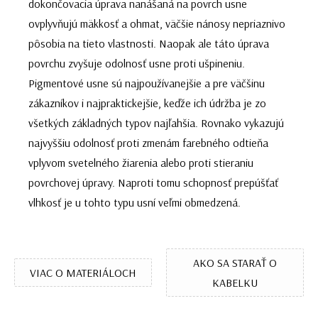
dokončovacia úprava nanášaná na povrch usne
ovplyvňujú mäkkosť a ohmat, väčšie nánosy nepriaznivo
pôsobia na tieto vlastnosti. Naopak ale táto úprava
povrchu zvyšuje odolnosť usne proti ušpineniu.
Pigmentové usne sú najpoužívanejšie a pre väčšinu
zákazníkov i najpraktickejšie, keďže ich údržba je zo
všetkých základných typov najľahšia. Rovnako vykazujú
najvyššiu odolnosť proti zmenám farebného odtieňa
vplyvom svetelného žiarenia alebo proti stieraniu
povrchovej úpravy. Naproti tomu schopnosť prepúšťať
vlhkosť je u tohto typu usní veľmi obmedzená.
AKO SA STARAŤ O
VIAC O MATERIÁLOCH
KABELKU