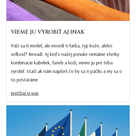
VIEME JU VYROBIŤ AJ INAK
Páči sa ti model, ale nesedí ti farba, typ kože, alebo
veľkosť? Nevadí. Aj keď v našej ponuke nemáme všetky
kombinácie kabeliek, farieb a koží, vieme ju pre teba
vyrobiť. Stačí ak nám napíšeš čo by sa ti páčilo a my sa o
to postaráme.
prečítaj si viac