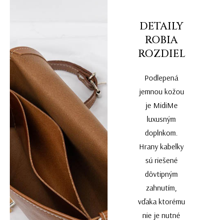
DETAILY
ROBIA
ROZDIEL
Podlepená
jemnou kožou
je MidiMe
luxusným
doplnkom.
Hrany kabelky
sú riešené
dôvtipným
zahnutím,
vďaka ktorému
nie je nutné