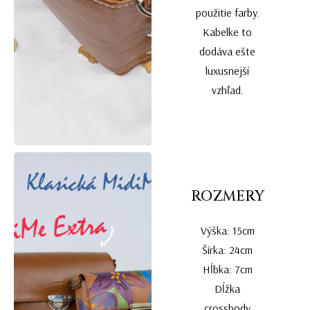
použitie farby.
Kabelke to
dodáva ešte
luxusnejší
vzhľad.
ROZMERY
Výška: 15cm
Šírka: 24cm
Hĺbka: 7cm
Dĺžka
crossbody