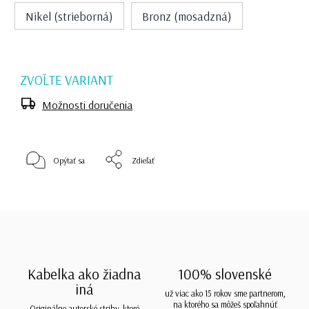
Nikel (strieborná)
Bronz (mosadzná)
ZVOĽTE VARIANT
Možnosti doručenia
Opýtať sa
Zdieľať
Kabelka ako žiadna
100% slovenské
iná
už viac ako 15 rokov sme partnerom,
na ktorého sa môžeš spoľahnúť
Originálne autorské strihy, ktoré