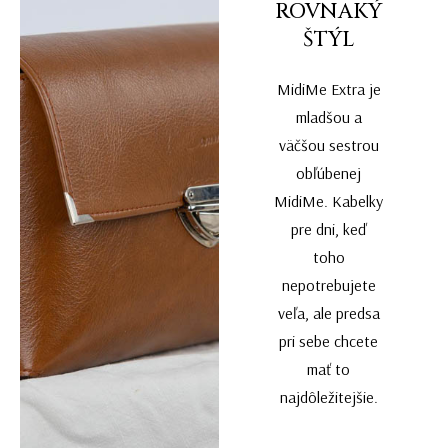
ROVNAKÝ
ŠTÝL
MidiMe Extra je
mladšou a
väčšou sestrou
obľúbenej
MidiMe. Kabelky
pre dni, keď
toho
nepotrebujete
veľa, ale predsa
pri sebe chcete
mať to
najdôležitejšie.