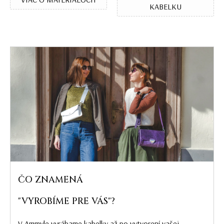
KABELKU
ČO ZNAMENÁ
"VYROBÍME PRE VÁS"?
V Ammyle vyrábame kabelky až po vytvorení vašej