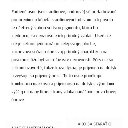
Farbené usne (semi-anilínové, anilínové) sú prefarbované
ponorením do kúpeľa s anilínovým farbivom. Ich povrch
je ošetrený slabou vrstvou pigmentu, ktorá ho
zjednocuje a nenarušuje ich prírodný vzhľad. Useň ale
nie je celkom jednotná po celej svojej ploche,
zachováva si čiastočne svoj prírodný charakter a na
povrchu môžu byť viditeľné isté nerovnosti. Póry nie sú
celkom uzavreté, takže koža dýcha, je príjemná na dotyk
a zvyšuje sa príjemný pocit. Tieto usne ponúkajú
kombináciu mäkkosti a príjemnosti na dotyk s výhodami
vyššej ochrany lícnej strany vďaka nanášanej povrchovej
úprave.
AKO SA STARAŤ O
VIAC O MATERIÁLOCH