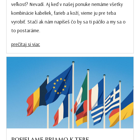
veľkosť? Nevadí. Aj keď v našej ponuke nemáme všetky
kombinácie kabeliek, farieb a koží, vieme ju pre teba
vyrobiť. Stačí ak nám napíšeš čo by sa ti páčilo a my sa o
to postaráme.
prečítaj si viac
POSIELAME PRIAMO K TEBE