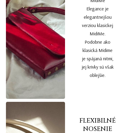
MidiMe
Elegance je
elegantnejšou
verziou klasickej
MidiMe.
Podobne ako
klasická Midime
je spájaná nitmi,
jej krivky sú však
oblejšie.
FLEXIBILNÉ
NOSENIE