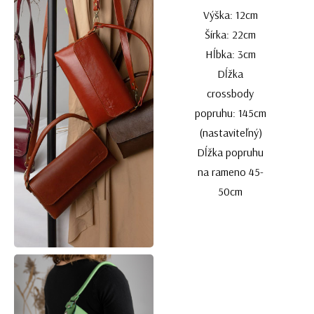
Výška: 12cm
Šírka: 22cm
Hĺbka: 3cm
Dĺžka
crossbody
popruhu: 145cm
(nastaviteľný)
Dĺžka popruhu
na rameno 45-
50cm