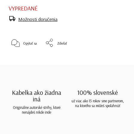
VYPREDANÉ
Možnosti doručenia
Opýtať sa
Zdieľať
Kabelka ako žiadna
100% slovenské
iná
už viac ako 15 rokov sme partnerom,
na ktorého sa môžeš spoľahnúť
Originálne autorské strihy, ktoré
nenájdeš nikde inde