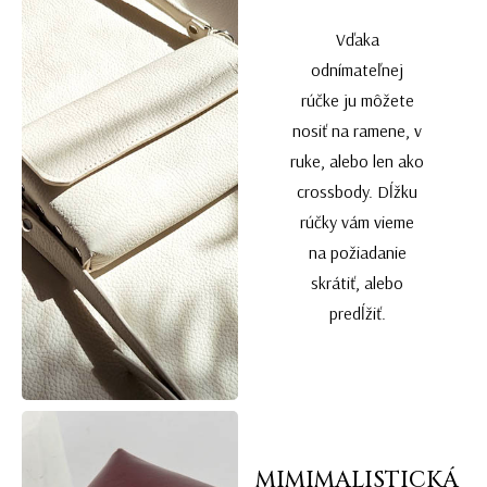
Vďaka
odnímateľnej
rúčke ju môžete
nosiť na ramene, v
ruke, alebo len ako
crossbody. Dĺžku
rúčky vám vieme
na požiadanie
skrátiť, alebo
predĺžiť.
MIMIMALISTICKÁ