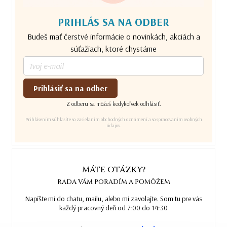
PRIHLÁS SA NA ODBER
Budeš mať čerstvé informácie o novinkách, akciách a
súťažiach, ktoré chystáme
Prihlásiť sa na odber
Z odberu sa môžeš kedykoľvek odhlásiť.
Prihlásením súhlasíte so zasielaním obchodných oznámení a so spracovaním osobných
údajov.
MÁTE OTÁZKY?
RADA VÁM PORADÍM A POMÔŽEM
Napíšte mi do chatu, mailu, alebo mi zavolajte. Som tu pre vás
každý pracovný deň od 7:00 do 14:30