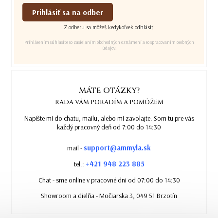
Prihlásiť sa na odber
Z odberu sa môžeš kedykoľvek odhlásiť.
Prihlásením súhlasíte so zasielaním obchodných oznámení a so spracovaním osobných
údajov.
MÁTE OTÁZKY?
RADA VÁM PORADÍM A POMÔŽEM
Napíšte mi do chatu, mailu, alebo mi zavolajte. Som tu pre vás
každý pracovný deň od 7:00 do 14:30
support@ammyla.sk
mail -
+421 948 223 885
tel.:
Chat - sme online v pracovné dni od 07:00 do 14:30
Showroom a dielňa - Močiarska 3, 049 51 Brzotín