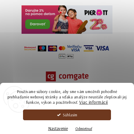
Používame súbory cookie, aby sme vám umožnili pohodlné
prehliadanie webovej stránky a vďaka analýze neustále zlepšovali jej
Viac informácií
funkcie, výkon a použiteľnosť.
Súhlasím
Copyright 2026
Ammyla | kožené kabelky zo Slovenska
. Všetky práva
vyhradené.
Nastavenie
Odmietnuť
Upraviť nastavenie cookies