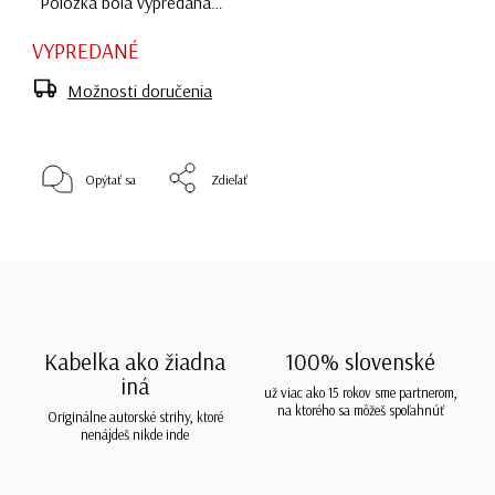
Položka bola vypredaná…
VYPREDANÉ
Možnosti doručenia
Opýtať sa
Zdieľať
Kabelka ako žiadna
100% slovenské
iná
už viac ako 15 rokov sme partnerom,
na ktorého sa môžeš spoľahnúť
Originálne autorské strihy, ktoré
nenájdeš nikde inde