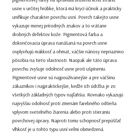
usne v určitej hrúbke, ktorá má krycí účinok a prakticky
unifikuje charakter povrchu usní. Povrch takejto usne
vykazuje menej prírodných znakov a to vrátane
drobných defektov kože. Pigmentová farba a
dokončovacia úprava nanášaná na povrch usne
ovplyvňujú mäkkosť a ohmat, väčšie nánosy nepriaznivo
pôsobia na tieto vlastnosti. Naopak ale táto úprava
povrchu zvyšuje odolnosť usne proti ušpineniu.
Pigmentové usne sú najpoužívanejšie a pre väčšinu
zákazníkov i najpraktickejšie, keďže ich údržba je zo
všetkých základných typov najľahšia. Rovnako vykazujú
najvyššiu odolnosť proti zmenám farebného odtieňa
vplyvom svetelného žiarenia alebo proti stieraniu
povrchovej úpravy. Naproti tomu schopnosť prepúšťať
vlhkosť je u tohto typu usní veľmi obmedzená.