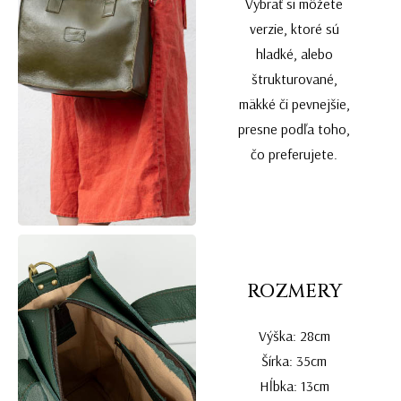
Vybrať si môžete
verzie, ktoré sú
hladké, alebo
štrukturované,
mäkké či pevnejšie,
presne podľa toho,
čo preferujete.
ROZMERY
Výška: 28cm
Šírka: 35cm
Hĺbka: 13cm