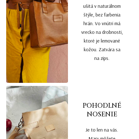
ušitá v naturálnom
štýle, bez farbenia
hrán. Vo vnútri má
vrecko na drobnosti,
ktoré je lemované
kožou. Zatvára sa
na zips.
POHODLNÉ
NOSENIE
Je to len na vás.
Mary môžete