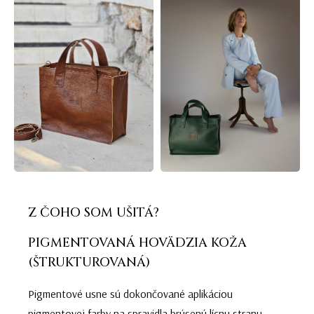
Z ČOHO SOM UŠITÁ?
PIGMENTOVANÁ HOVÄDZIA KOŽA
(ŠTRUKTUROVANÁ)
Pigmentové usne sú dokončované aplikáciou
pigmentovej farby na spravidla brúsenú lícnu stranu