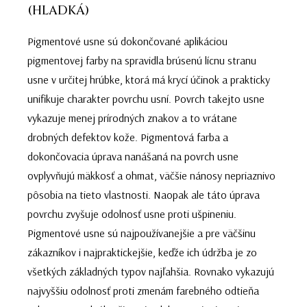
(HLADKÁ)
Pigmentové usne sú dokončované aplikáciou
pigmentovej farby na spravidla brúsenú lícnu stranu
usne v určitej hrúbke, ktorá má krycí účinok a prakticky
unifikuje charakter povrchu usní. Povrch takejto usne
vykazuje menej prírodných znakov a to vrátane
drobných defektov kože. Pigmentová farba a
dokončovacia úprava nanášaná na povrch usne
ovplyvňujú mäkkosť a ohmat, väčšie nánosy nepriaznivo
pôsobia na tieto vlastnosti. Naopak ale táto úprava
povrchu zvyšuje odolnosť usne proti ušpineniu.
Pigmentové usne sú najpoužívanejšie a pre väčšinu
zákazníkov i najpraktickejšie, keďže ich údržba je zo
všetkých základných typov najľahšia. Rovnako vykazujú
najvyššiu odolnosť proti zmenám farebného odtieňa