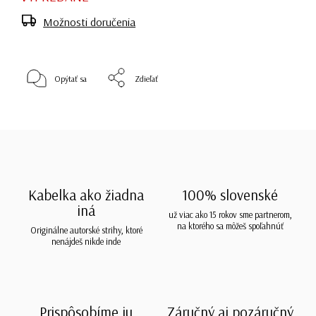
Možnosti doručenia
Opýtať sa
Zdieľať
Kabelka ako žiadna
100% slovenské
iná
už viac ako 15 rokov sme partnerom,
na ktorého sa môžeš spoľahnúť
Originálne autorské strihy, ktoré
nenájdeš nikde inde
Prispôsobíme ju
Záručný aj pozáručný