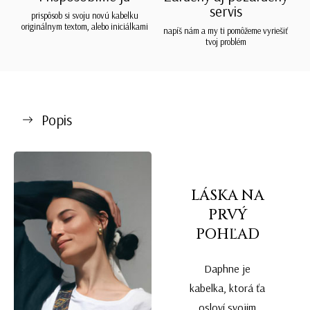
servis
prispôsob si svoju novú kabelku
originálnym textom, alebo iniciálkami
napíš nám a my ti pomôžeme vyriešiť
tvoj problém
Popis
LÁSKA NA
PRVÝ
POHĽAD
Daphne je
kabelka, ktorá ťa
osloví svojim