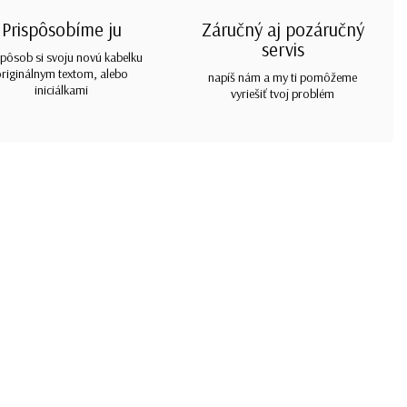
Prispôsobíme ju
Záručný aj pozáručný
servis
spôsob si svoju novú kabelku
originálnym textom, alebo
napíš nám a my ti pomôžeme
iniciálkami
vyriešiť tvoj problém