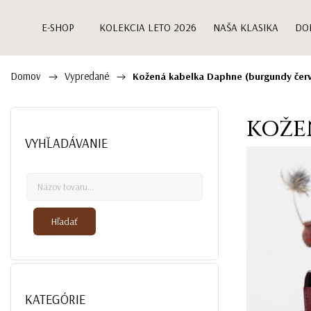
E-SHOP
KOLEKCIA LETO 2026
NAŠA KLASIKA
DO
Domov
Vypredané
/
/
Kožená kabelka Daphne (burgundy čer
KOŽE
VYHĽADÁVANIE
Hľadať
KATEGÓRIE