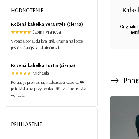
Kabel
HODNOTENIE
Kožená kabelka Vera style (čierna)
Originálne 
Sabina Vránová
nená
Vypadá opravdu kvalitně. Krásná na fotce,
ještě krásnější ve skutečnosti.
Kožená kabelka Portia (čierna)
Michaela
Popi
Portia, je prekrásna, nadčasová kabelka ❤️
je to láska na prvý pohľad 💗 kvalitne ušitá a
voňavá....
PRIHLÁSENIE