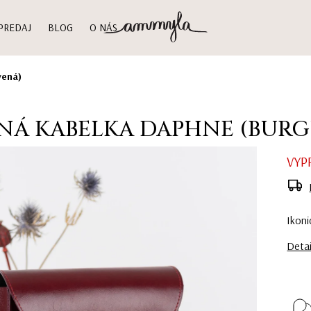
PREDAJ
BLOG
O NÁS
vená)
NÁ KABELKA DAPHNE (BUR
VYP
Ikoni
Detai