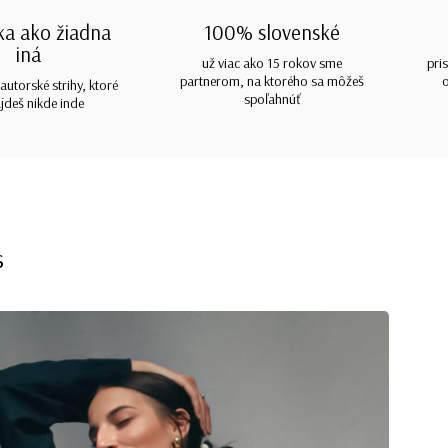
ka ako žiadna
100% slovenské
iná
už viac ako 15 rokov sme
pri
partnerom, na ktorého sa môžeš
autorské strihy, ktoré
spoľahnúť
jdeš nikde inde
s