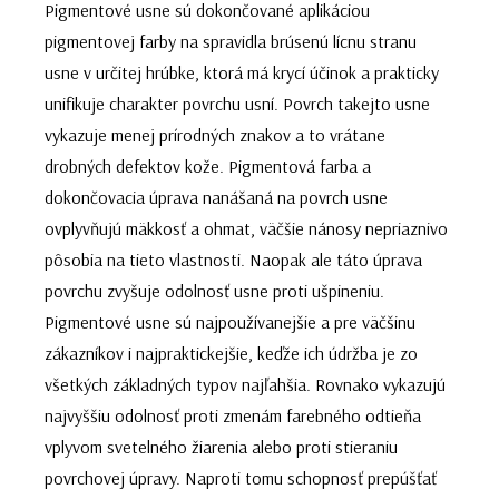
Pigmentové usne sú dokončované aplikáciou
pigmentovej farby na spravidla brúsenú lícnu stranu
usne v určitej hrúbke, ktorá má krycí účinok a prakticky
unifikuje charakter povrchu usní. Povrch takejto usne
vykazuje menej prírodných znakov a to vrátane
drobných defektov kože. Pigmentová farba a
dokončovacia úprava nanášaná na povrch usne
ovplyvňujú mäkkosť a ohmat, väčšie nánosy nepriaznivo
pôsobia na tieto vlastnosti. Naopak ale táto úprava
povrchu zvyšuje odolnosť usne proti ušpineniu.
Pigmentové usne sú najpoužívanejšie a pre väčšinu
zákazníkov i najpraktickejšie, keďže ich údržba je zo
všetkých základných typov najľahšia. Rovnako vykazujú
najvyššiu odolnosť proti zmenám farebného odtieňa
vplyvom svetelného žiarenia alebo proti stieraniu
povrchovej úpravy. Naproti tomu schopnosť prepúšťať