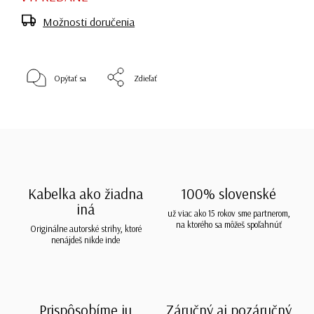
Možnosti doručenia
Opýtať sa
Zdieľať
Kabelka ako žiadna
100% slovenské
iná
už viac ako 15 rokov sme partnerom,
na ktorého sa môžeš spoľahnúť
Originálne autorské strihy, ktoré
nenájdeš nikde inde
Prispôsobíme ju
Záručný aj pozáručný