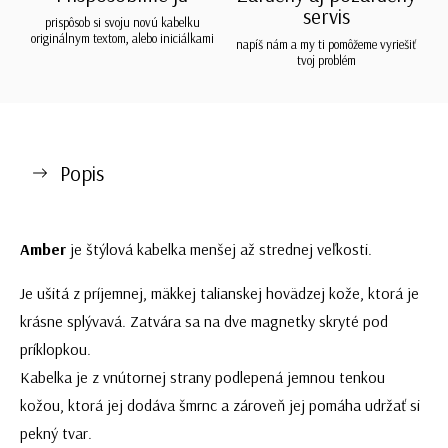
servis
prispôsob si svoju novú kabelku
originálnym textom, alebo iniciálkami
napíš nám a my ti pomôžeme vyriešiť
tvoj problém
Popis
Amber
je štýlová kabelka menšej až strednej veľkosti.
Je ušitá z príjemnej, mäkkej talianskej hovädzej kože, ktorá je
krásne splývavá. Zatvára sa na dve magnetky skryté pod
príklopkou.
Kabelka je z vnútornej strany podlepená jemnou tenkou
kožou, ktorá jej dodáva šmrnc a zároveň jej pomáha udržať si
pekný tvar.