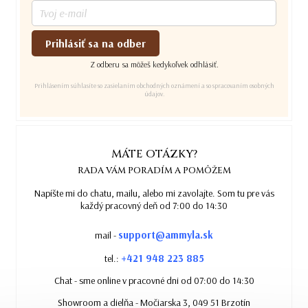
Prihlásiť sa na odber
Z odberu sa môžeš kedykoľvek odhlásiť.
Prihlásením súhlasíte so zasielaním obchodných oznámení a so spracovaním osobných
údajov.
MÁTE OTÁZKY?
RADA VÁM PORADÍM A POMÔŽEM
Napíšte mi do chatu, mailu, alebo mi zavolajte. Som tu pre vás
každý pracovný deň od 7:00 do 14:30
support@ammyla.sk
mail -
+421 948 223 885
tel.:
Chat - sme online v pracovné dni od 07:00 do 14:30
Showroom a dielňa - Močiarska 3, 049 51 Brzotín