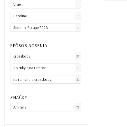
Vivien
1
Caroline
7
Summer Escape 2026
12
SPÔSOB NOSENIA
crossbody
37
do ruky a na rameno
19
na rameno a crossbody
22
ZNAČKY
Ammyla
78