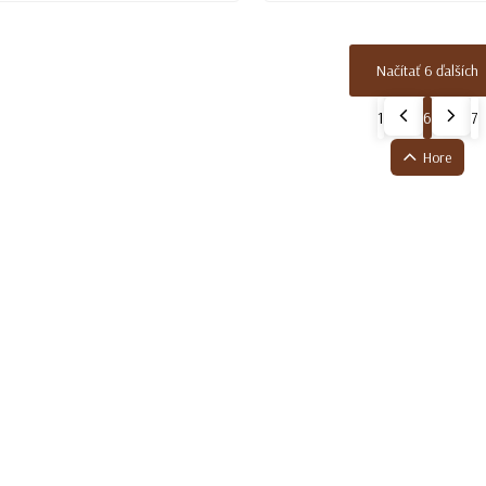
Načítať 6 ďalších
1
6
7
Hore