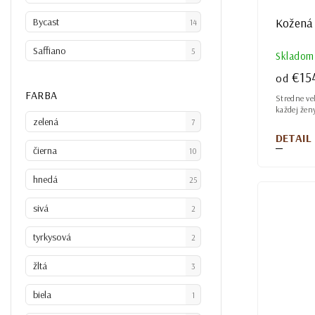
Kožená 
Bycast
14
Saffiano
5
Skladom
€15
od
FARBA
Stredne veľ
každej žen
zelená
7
DETAIL
čierna
10
hnedá
25
sivá
2
tyrkysová
2
žltá
3
biela
1