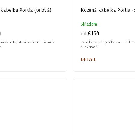
kabelka Portia (telová)
Kožená kabelka Portia (
Skladom
4
€154
od
ká kabelka, ktorá sa hodí do šatníka
Kabelka, ktorá ponúka viac než len š
y.
funkčnosť.
DETAIL