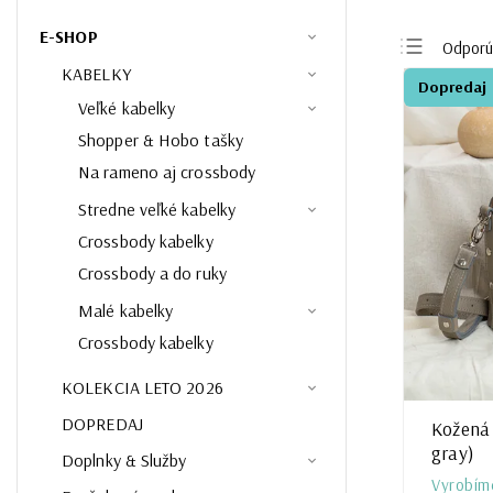
E-SHOP
Odpor
KABELKY
Najlacn
Dopredaj
Veľké kabelky
Najdrah
Shopper & Hobo tašky
Najpred
Na rameno aj crossbody
Abeced
Stredne veľké kabelky
Crossbody kabelky
Crossbody a do ruky
Malé kabelky
Crossbody kabelky
KOLEKCIA LETO 2026
DOPREDAJ
Kožená 
gray)
Doplnky & Služby
Vyrobím