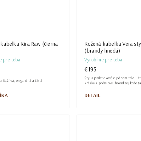
kabelka Kira Raw (čierna
Kožená kabelka Vera sty
(brandy hnedá)
e pre teba
Vyrobíme pre teba
€195
Štýl a praktickosť v jednom tele. Tá
ríťažlivá, elegantná a čistá
kráska z prémiovej hovädzej kože ťa.
ÍKA
DETAIL