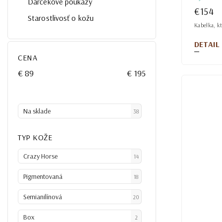
Darčekové poukazy
€154
Starostlivosť o kožu
Kabelka, kt
DETAIL
CENA
€
89
€
195
Na sklade
38
TYP KOŽE
Crazy Horse
14
Pigmentovaná
18
Semianilínová
20
Box
2