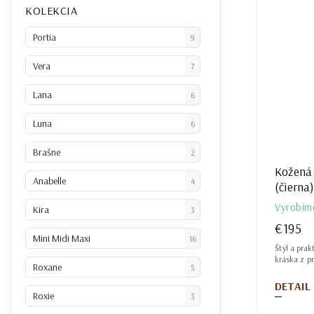
KOLEKCIA
Portia
9
Vera
7
Lana
6
Luna
6
Brašne
2
Kožená 
Anabelle
4
(čierna
Vyrobím
Kira
3
€195
Mini Midi Maxi
16
Štýl a prak
kráska z pr
Roxane
5
DETAIL
Roxie
3