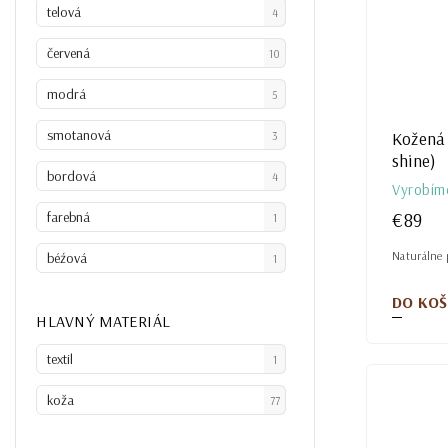
telová
4
červená
10
modrá
5
smotanová
Kožená 
3
shine)
bordová
4
Vyrobím
farebná
€89
1
Naturálne p
béźová
1
DO KOŠ
HLAVNÝ MATERIÁL
textil
1
koža
77