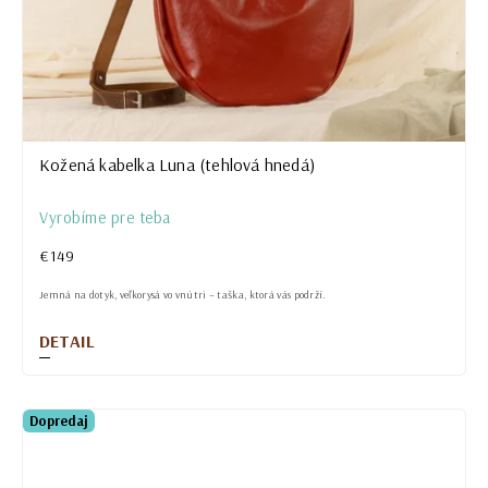
Kožená kabelka Luna (tehlová hnedá)
Vyrobíme pre teba
€149
Jemná na dotyk, veľkorysá vo vnútri – taška, ktorá vás podrží.
DETAIL
Dopredaj