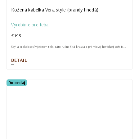
Kožená kabelka Vera style (brandy hnedá)
Vyrobíme pre teba
€195
Štýl a praktickosť v jednom tele. Táto ručne šitá kráska z prémiovej hovädzej kože ťa...
DETAIL
Dopredaj