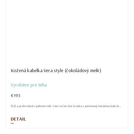
Kožená kabelka Vera style (čokoládový melír)
Vyrobíme pre teba
€195
Štýl a praktickosť v jednom tele. Táto ručne šitá kráska z prémiovej hovädzej kože ťa...
DETAIL