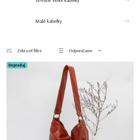
Malé kabelky
Odporúčame
Najlacnejšie
Dopredaj
Najdrahšie
Najpredávanejšie
Abecedne