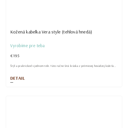
Kožená kabelka Vera style (tehlová hnedá)
Vyrobíme pre teba
€195
Štýl a praktickosť v jednom tele. Táto ručne šitá kráska z prémiovej hovädzej kože ťa...
DETAIL