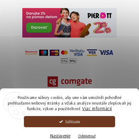
Používame súbory cookie, aby sme vám umožnili pohodlné
prehliadanie webovej stránky a vďaka analýze neustále zlepšovali jej
Viac informácií
funkcie, výkon a použiteľnosť.
Súhlasím
Copyright 2026
Ammyla | kožené kabelky zo Slovenska
. Všetky práva
vyhradené.
Nastavenie
Odmietnuť
Upraviť nastavenie cookies