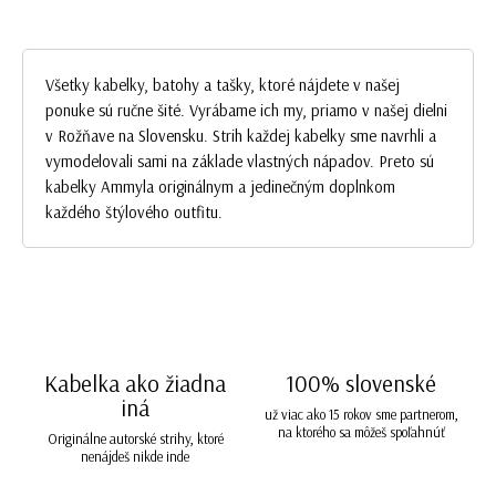
Všetky kabelky, batohy a tašky, ktoré nájdete v našej
ponuke sú ručne šité. Vyrábame ich my, priamo v našej dielni
v Rožňave na Slovensku. Strih každej kabelky sme navrhli a
vymodelovali sami na základe vlastných nápadov. Preto sú
kabelky Ammyla originálnym a jedinečným doplnkom
každého štýlového outfitu.
Kabelka ako žiadna
100% slovenské
iná
už viac ako 15 rokov sme partnerom,
na ktorého sa môžeš spoľahnúť
Originálne autorské strihy, ktoré
nenájdeš nikde inde