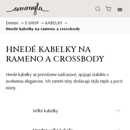
Domov
E-SHOP
KABELKY
/
/
/
Hnedé kabelky na rameno a crossbody
HNEDÉ KABELKY NA
RAMENO A CROSSBODY
Hnedé kabelky sú prirodzene nadčasové, spájajú stabilitu s
uvoľnenou eleganciou. Ich zemité tóny dodávajú štýlu teplo a pocit
istoty.
Veľké kabelky
Stredne veľké kabelky