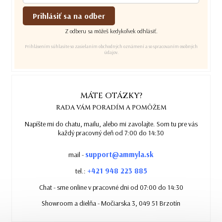
Prihlásiť sa na odber
Z odberu sa môžeš kedykoľvek odhlásiť.
Prihlásením súhlasíte so zasielaním obchodných oznámení a so spracovaním osobných
údajov.
MÁTE OTÁZKY?
RADA VÁM PORADÍM A POMÔŽEM
Napíšte mi do chatu, mailu, alebo mi zavolajte. Som tu pre vás
každý pracovný deň od 7:00 do 14:30
support@ammyla.sk
mail -
+421 948 223 885
tel.:
Chat - sme online v pracovné dni od 07:00 do 14:30
Showroom a dielňa - Močiarska 3, 049 51 Brzotín