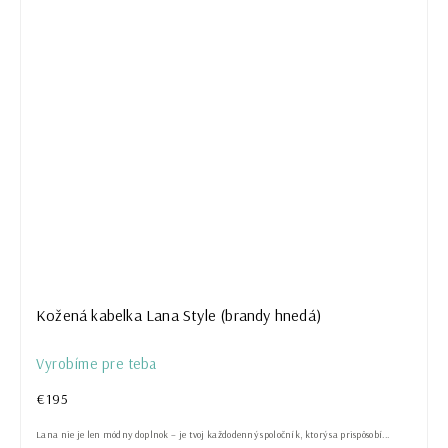
Kožená kabelka Lana Style (brandy hnedá)
Vyrobíme pre teba
€195
Lana nie je len módny doplnok – je tvoj každodenný spoločník, ktorý sa prispôsobí...