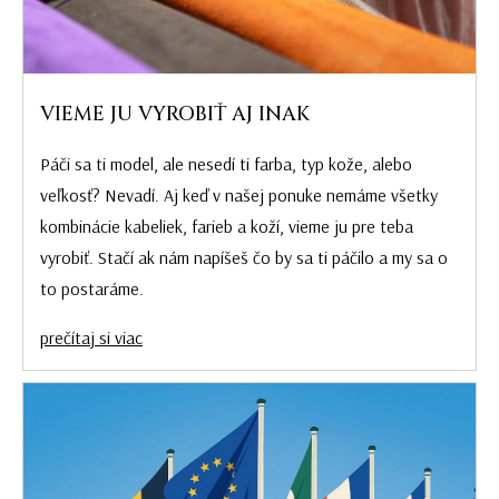
VIEME JU VYROBIŤ AJ INAK
Páči sa ti model, ale nesedí ti farba, typ kože, alebo
veľkosť? Nevadí. Aj keď v našej ponuke nemáme všetky
kombinácie kabeliek, farieb a koží, vieme ju pre teba
vyrobiť. Stačí ak nám napíšeš čo by sa ti páčilo a my sa o
to postaráme.
prečítaj si viac