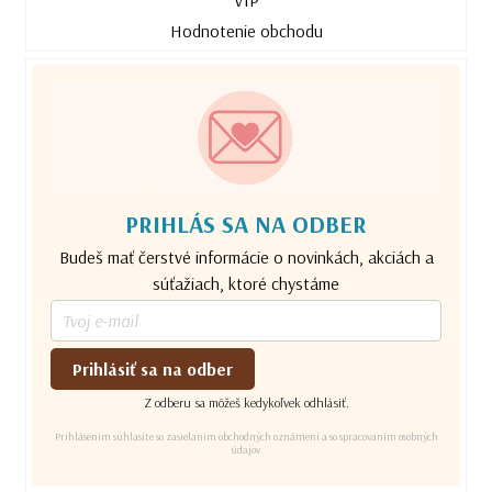
Hodnotenie obchodu
PRIHLÁS SA NA ODBER
Budeš mať čerstvé informácie o novinkách, akciách a
súťažiach, ktoré chystáme
Prihlásiť sa na odber
Z odberu sa môžeš kedykoľvek odhlásiť.
Prihlásením súhlasíte so zasielaním obchodných oznámení a so spracovaním osobných
údajov.