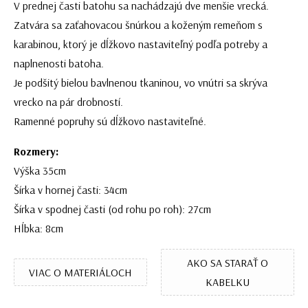
V prednej časti batohu sa nachádzajú dve menšie vrecká.
Zatvára sa zaťahovacou šnúrkou a koženým remeňom s
karabinou, ktorý je dĺžkovo nastaviteľný podľa potreby a
naplnenosti batoha.
Je podšitý bielou bavlnenou tkaninou, vo vnútri sa skrýva
vrecko na pár drobností.
Ramenné popruhy sú dĺžkovo nastaviteľné.
Rozmery:
Výška 35cm
Šírka v hornej časti: 34cm
Šírka v spodnej časti (od rohu po roh): 27cm
Hĺbka: 8cm
AKO SA STARAŤ O
VIAC O MATERIÁLOCH
KABELKU