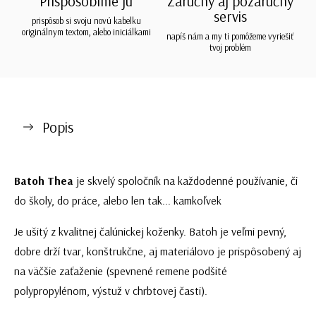
Prispôsobíme ju
Záručný aj pozáručný
servis
prispôsob si svoju novú kabelku
originálnym textom, alebo iniciálkami
napíš nám a my ti pomôžeme vyriešiť
tvoj problém
Popis
Batoh Thea
je skvelý spoločník na každodenné používanie, či
do školy, do práce, alebo len tak... kamkoľvek
Je ušitý z kvalitnej čalúnickej koženky. Batoh je veľmi pevný,
dobre drží tvar, konštrukčne, aj materiálovo je prispôsobený aj
na väčšie zaťaženie (spevnené remene podšité
polypropylénom, výstuž v chrbtovej časti).