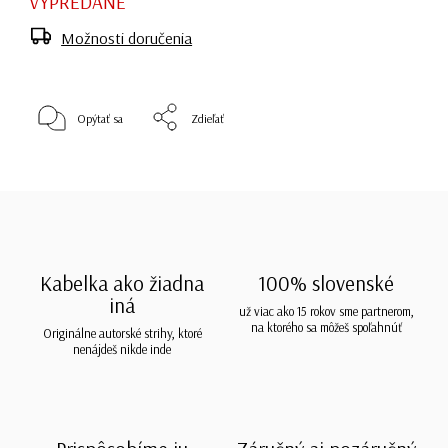
VYPREDANÉ
Možnosti doručenia
Opýtať sa
Zdieľať
Kabelka ako žiadna
100% slovenské
iná
už viac ako 15 rokov sme partnerom,
na ktorého sa môžeš spoľahnúť
Originálne autorské strihy, ktoré
nenájdeš nikde inde