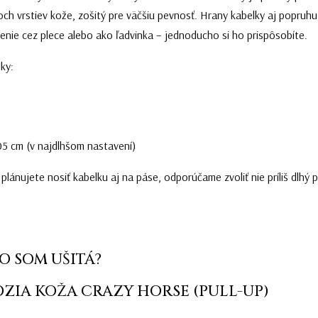
ch vrstiev kože, zošitý pre väčšiu pevnosť. Hrany kabelky aj popruh
enie cez plece alebo ako ľadvinka – jednoducho si ho prispôsobíte.
ky:
05 cm (v najdlhšom nastavení)
lánujete nosiť kabelku aj na páse, odporúčame zvoliť nie príliš dlhý 
O SOM UŠITÁ?
ZIA KOŽA CRAZY HORSE (PULL-UP)