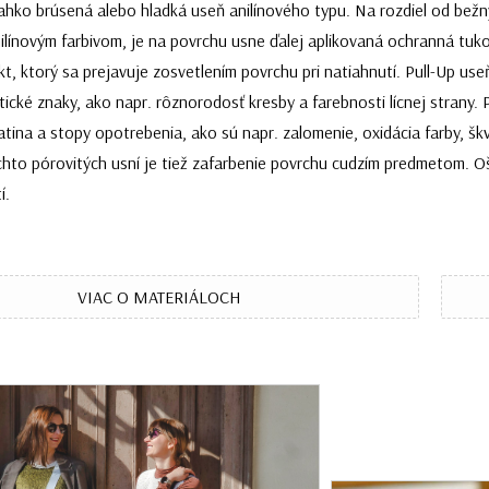
ľahko brúsená alebo hladká useň anilínového typu. Na rozdiel od bežn
ilínovým farbivom, je na povrchu usne ďalej aplikovaná ochranná tuko
kt, ktorý sa prejavuje zosvetlením povrchu pri natiahnutí. Pull-Up u
tické znaky, ako napr. rôznorodosť kresby a farebnosti lícnej strany
tina a stopy opotrebenia, ako sú napr. zalomenie, oxidácia farby, šk
chto pórovitých usní je tiež zafarbenie povrchu cudzím predmetom. Oš
í.
VIAC O MATERIÁLOCH