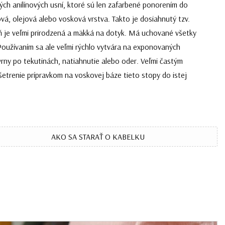
ých anilínových usní, ktoré sú len zafarbené ponorením do
vá, olejová alebo vosková vrstva. Takto je dosiahnutý tzv.
seň je veľmi prirodzená a mäkká na dotyk. Má uchované všetky
. Používaním sa ale veľmi rýchlo vytvára na exponovaných
vrny po tekutinách, natiahnutie alebo oder. Veľmi častým
etrenie prípravkom na voskovej báze tieto stopy do istej
AKO SA STARAŤ O KABELKU