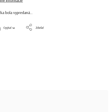
lné informácie
žka bola vypredaná…
Opýtať sa
Zdieľať