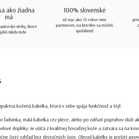
ka ako žiadna
100% slovenské
iná
už viac ako 15 rokov sme
pri
partnerom, na ktorého sa môžeš
autorské strihy, ktoré
spoľahnúť
jdeš nikde inde
s
paktná kožená kabelka, ktorá v sebe spája funkčnosť a štýl.
o ľadvinka, malá kabelka cez plece, alebo po odňatí popruhov slúži ako
čelové doplnky. Je ušitá z kvalitnej hovädzej kože a zatvára sa na kov
čne čistý vzhľad bez zbytočných švov. Obvod kabelky je prešitý pevn