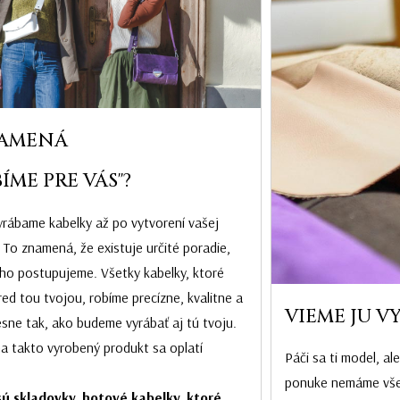
AMENÁ
ÍME PRE VÁS"?
rábame kabelky až po vytvorení vašej
 To znamená, že existuje určité poradie,
ho postupujeme. Všetky kabelky, ktoré
ed tou tvojou, robíme precízne, kvalitne a
VIEME JU V
esne tak, ako budeme vyrábať aj tú tvoju.
na takto vyrobený produkt sa oplatí
Páči sa ti model, al
ponuke nemáme všetk
ú skladovky, hotové kabelky, ktoré