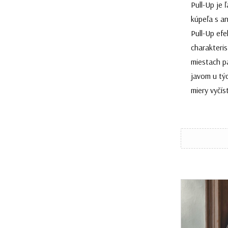
Pull-Up je 
kúpeľa s an
Pull-Up efe
charakteris
miestach pa
javom u tý
miery vyčíst