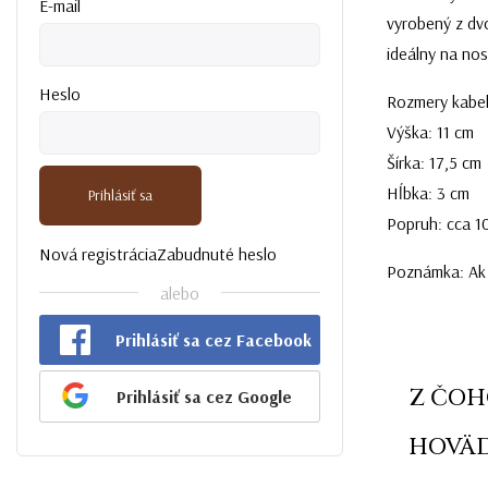
E-mail
vyrobený z dvo
ideálny na nos
Heslo
Rozmery kabel
Výška: 11 cm
Šírka: 17,5 cm
Hĺbka: 3 cm
Prihlásiť sa
Popruh: cca 1
Nová registrácia
Zabudnuté heslo
Poznámka: Ak p
alebo
Prihlásiť sa cez Facebook
Z ČOH
Prihlásiť sa cez Google
HOVÄD