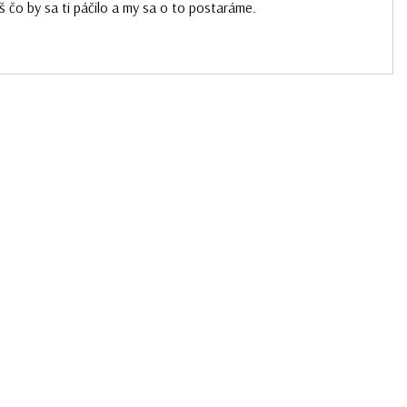
š čo by sa ti páčilo a my sa o to postaráme.