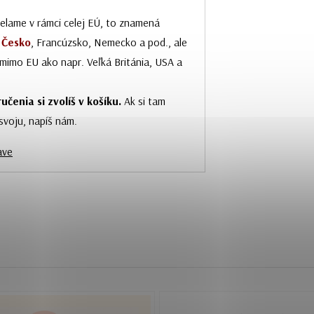
ielame v rámci celej EÚ, to znamená
,
Česko
, Francúzsko, Nemecko a pod., ale
n mimo EU ako napr. Veľká Británia, USA a
učenia si zvolíš v košíku.
Ak si tam
 svoju, napíš nám.
ave