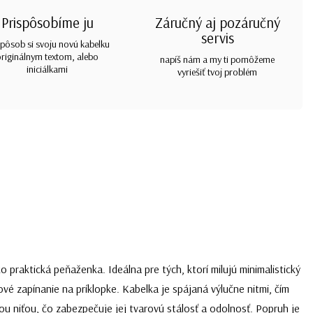
Prispôsobíme ju
Záručný aj pozáručný
servis
spôsob si svoju novú kabelku
originálnym textom, alebo
napíš nám a my ti pomôžeme
iniciálkami
vyriešiť tvoj problém
 praktická peňaženka. Ideálna pre tých, ktorí milujú minimalistický
ové zapínanie na príklopke. Kabelka je spájaná výlučne nitmi, čím
ou niťou, čo zabezpečuje jej tvarovú stálosť a odolnosť. Popruh je