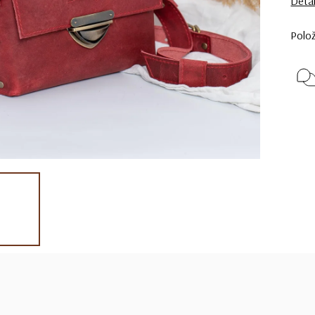
Detai
Polo