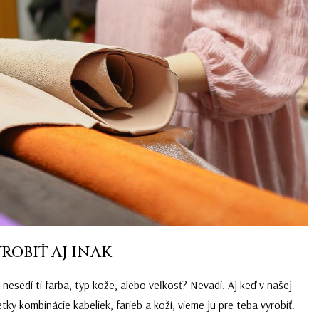
YROBIŤ AJ INAK
e nesedí ti farba, typ kože, alebo veľkosť? Nevadí. Aj keď v našej
y kombinácie kabeliek, farieb a koží, vieme ju pre teba vyrobiť.