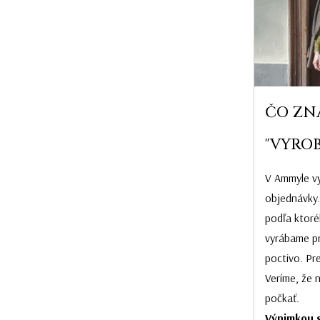
ČO ZN
"VYROB
V Ammyle vy
objednávky.
podľa ktoré
vyrábame pr
poctivo. Pr
Veríme, že 
počkať.
Výnimkou s