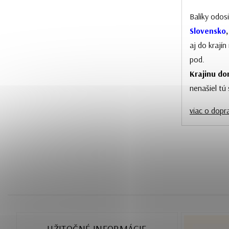
Balíky odos
Slovensko
aj do krají
pod.
Krajinu dor
nenašiel tú
viac o dopr