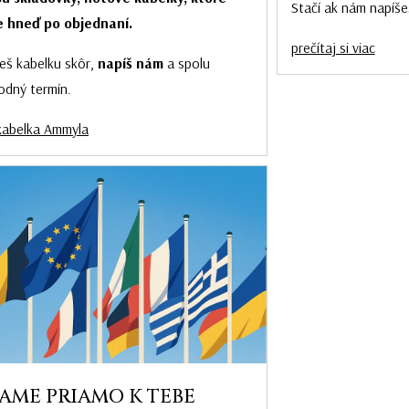
Stačí ak nám napíše
 hneď po objednaní.
prečítaj si viac
eš kabelku skôr,
napíš nám
a spolu
odný termín.
kabelka Ammyla
AME PRIAMO K TEBE