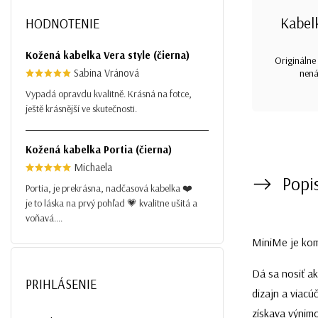
Kabel
HODNOTENIE
Kožená kabelka Vera style (čierna)
Originálne 
Sabina Vránová
nená
Vypadá opravdu kvalitně. Krásná na fotce,
ještě krásnější ve skutečnosti.
Kožená kabelka Portia (čierna)
Michaela
Popi
Portia, je prekrásna, nadčasová kabelka ❤️
je to láska na prvý pohľad 💗 kvalitne ušitá a
voňavá....
MiniMe je kom
Dá sa nosiť ak
PRIHLÁSENIE
dizajn a viacú
získava výnimo