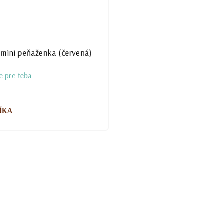
mini peňaženka (červená)
e pre teba
ÍKA