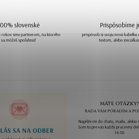
100% slovenské
Prispôsobíme j
15 rokov sme partnerom, na ktorého
prispôsob si svoju novú kabelku
sa môžeš spoľahnúť
textom, alebo iniciálka
MÁTE OTÁZKY?
RADA VÁM PORADÍM A P
Napíšte mi do chatu, mailu, alebo 
Som tu pre vás každý pracovný de
LÁS SA NA ODBER
14:30