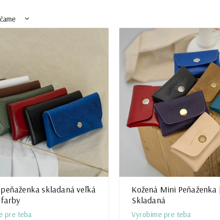
účame
ejšie
šie
ávanejšie
ne
 peňaženka skladaná veľká
Kožená Mini Peňaženka 
 farby
Skladaná
e pre teba
Vyrobíme pre teba