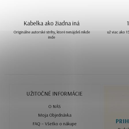
Kabelka ako žiadna iná
Originálne autorské strihy, ktoré nenájdeš nikde
už viac ako 
inde
UŽITOČNÉ INFORMÁCIE
O NÁS
Moja Objednávka
PRIH
FAQ – Všetko o nákupe