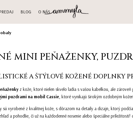
PREDAJ
BLOG
O NÁS
 obaly
NÉ MINI PEŇAŽENKY, PUZDR
ISTICKÉ A ŠTÝLOVÉ KOŽENÉ DOPLNKY P
peňaženky
z kože, ktoré nielen skvelo ladia s vašou kabelkou, ale zárove
ými puzdrami na mobil Cassie
, ktoré vynikajú širokým ozdobným kož
 sú vyrobené z kvalitnej kože, s dôrazom na detaily a dizajn, ktorý podči
zhľad a pohodlie, či už na každodenné nosenie alebo špeciálne príležitosti!