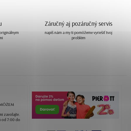
u
Záručný aj pozáručný servis
 originálnym
napíš nám a my ti pomôžeme vyriešiť tvoj
mi
problém
OMÔŽEM
mi zavolajte.
ň od 7:00 do