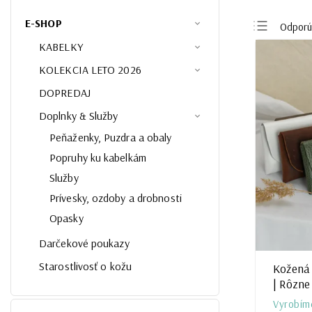
E-SHOP
Odpor
KABELKY
Najlacn
KOLEKCIA LETO 2026
Najdrah
DOPREDAJ
Najpred
Doplnky & Služby
Abeced
Peňaženky, Puzdra a obaly
Popruhy ku kabelkám
Služby
Prívesky, ozdoby a drobnosti
Opasky
Darčekové poukazy
Starostlivosť o kožu
Kožená
| Rôzne
Vyrobím