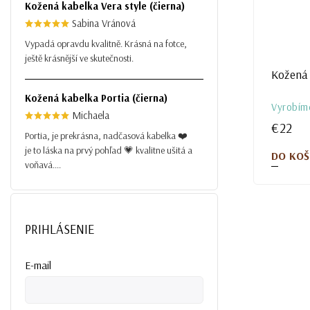
Kožená kabelka Vera style (čierna)
Sabina Vránová
Vypadá opravdu kvalitně. Krásná na fotce,
ještě krásnější ve skutečnosti.
Kožená 
Kožená kabelka Portia (čierna)
Vyrobím
Michaela
€22
Portia, je prekrásna, nadčasová kabelka ❤️
je to láska na prvý pohľad 💗 kvalitne ušitá a
DO KOŠ
voňavá....
PRIHLÁSENIE
E-mail