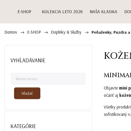
E-SHOP
KOLEKCIA LETO 2026
NAŠA KLASIKA
DO
Domov
E-SHOP
Doplnky & Služby
/
/
/
Peňaženky, Puzdra a
KOŽE
VYHĽADÁVANIE
MINIMAL
Objavte
mini 
Hľadať
očariť aj
kožen
Všetky produkty
sofistikovaný v
KATEGÓRIE