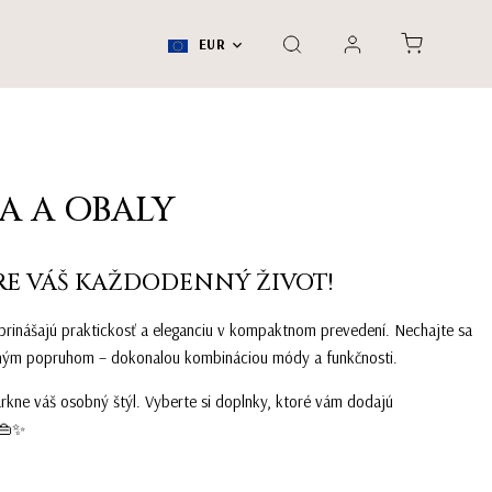
EUR
A A OBALY
RE VÁŠ KAŽDODENNÝ ŽIVOT!
ň prinášajú praktickosť a eleganciu v kompaktnom prevedení. Nechajte sa
eným popruhom – dokonalou kombináciou módy a funkčnosti.
arkne váš osobný štýl. Vyberte si doplnky, ktoré vám dodajú
 👜✨