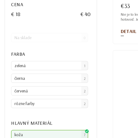
CENA
€33
€
18
€
40
Nie je to l
hotovosť. J
DETAIL
Na sklade
0
FARBA
zelená
1
čierna
2
červená
2
rôzne farby
2
HLAVNÝ MATERIÁL
koža
7