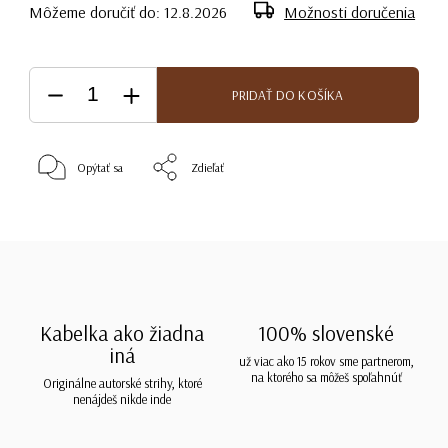
Môžeme doručiť do:
12.8.2026
Možnosti doručenia
PRIDAŤ DO KOŠÍKA
Opýtať sa
Zdieľať
Kabelka ako žiadna
100% slovenské
iná
už viac ako 15 rokov sme partnerom,
na ktorého sa môžeš spoľahnúť
Originálne autorské strihy, ktoré
nenájdeš nikde inde