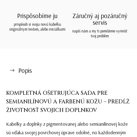
Prispôsobíme ju
Záručný aj pozáručný
servis
prispôsob si svoju novú kabelku
originálnym textom, alebo iniciálkami
napíš nám a my ti pomôžeme vyriešiť
tvoj problém
Popis
KOMPLETNÁ OŠETRUJÚCA SADA PRE
SEMIANILÍNOVÚ A FARBENÚ KOŽU – PREDĹŽ
ŽIVOTNOSŤ SVOJICH DOPLNKOV
Kabelky a doplnky z pigmentovanej alebo semianilínovej kože
sú vďaka svojej povrchovej úprave odolné, no každodenným