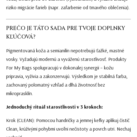
riziko migrácie farieb (napr. zafarbenie od tmavého oblečenia).
PREČO JE TÁTO SADA PRE TVOJE DOPLNKY
KĽÚČOVÁ?
Pigmentovaná koža a semianilín nepotrebujú ťažké, mastné
vosky. Vyžadujú modernú a vyváženú starostlivosť. Produkty
For My Bags spolupracujú v dokonalej synergii – kožu
pripravia, vyživia a zakonzervujú. Výsledkom je stabilná farba,
zachovaný polomatný vzhľad a dlhá životnosť bez
mikroprasklín.
Jednoduchý rituál starostlivosti v 3 krokoch:
Krok (CLEAN): Pomocou handričky a jemnej kefky aplikuj čistič
Clean, krúživými pohybmi uvoľni nečistoty a povrch utri. Nechaj