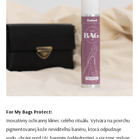
For My Bags Protect:
Inovatívny ochranný klinec celého rituálu. Vytvára na povrchu
pigmentovanej kože neviditeľnú bariéru, ktorá odpudzuje
vodu, chráni pred UV žiarením (vyblednutím) a výrazne znižuje