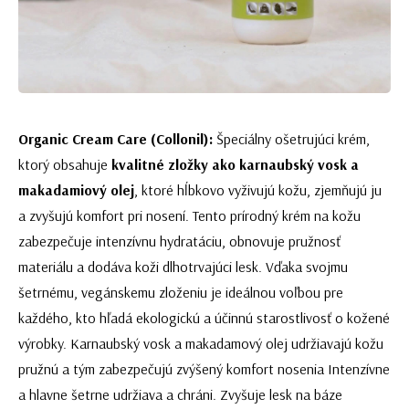
Organic Cream Care (Collonil):
Špeciálny ošetrujúci krém,
ktorý obsahuje
kvalitné zložky ako karnaubský vosk a
makadamiový olej
, ktoré hĺbkovo vyživujú kožu, zjemňujú ju
a zvyšujú komfort pri nosení. Tento prírodný krém na kožu
zabezpečuje intenzívnu hydratáciu, obnovuje pružnosť
materiálu a dodáva koži dlhotrvajúci lesk. Vďaka svojmu
šetrnému, vegánskemu zloženiu je ideálnou voľbou pre
každého, kto hľadá ekologickú a účinnú starostlivosť o kožené
výrobky. Karnaubský vosk a makadamový olej udržiavajú kožu
pružnú a tým zabezpečujú zvýšený komfort nosenia Intenzívne
a hlavne šetrne udržiava a chráni. Zvyšuje lesk na báze