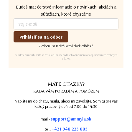
Budeš mať čerstvé informácie o novinkách, akciách a
súťažiach, ktoré chystáme
Prihlásiť sa na odber
Z odberu sa môžeš kedykoľvek odhlásiť.
Prihlásením súhlasíte so zasielaním obchodných oznámení a so spracovaním osobných
údajov.
MÁTE OTÁZKY?
RADA VÁM PORADÍM A POMÔŽEM
Napíšte mi do chatu, mailu, alebo mi zavolajte. Som tu pre vás
každý pracovný deň od 7:00 do 14:30
support@ammyla.sk
mail -
+421 948 223 885
tel.: