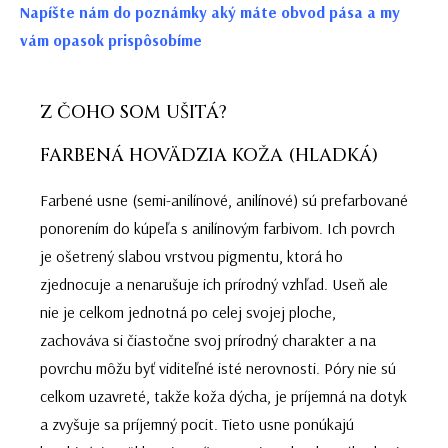
Napíšte nám do poznámky aký máte obvod pása a my
vám opasok prispôsobíme
Z ČOHO SOM UŠITÁ?
FARBENÁ HOVÄDZIA KOŽA (HLADKÁ)
Farbené usne (semi-anilínové, anilínové) sú prefarbované
ponorením do kúpeľa s anilínovým farbivom. Ich povrch
je ošetrený slabou vrstvou pigmentu, ktorá ho
zjednocuje a nenarušuje ich prírodný vzhľad. Useň ale
nie je celkom jednotná po celej svojej ploche,
zachováva si čiastočne svoj prírodný charakter a na
povrchu môžu byť viditeľné isté nerovnosti. Póry nie sú
celkom uzavreté, takže koža dýcha, je príjemná na dotyk
a zvyšuje sa príjemný pocit. Tieto usne ponúkajú