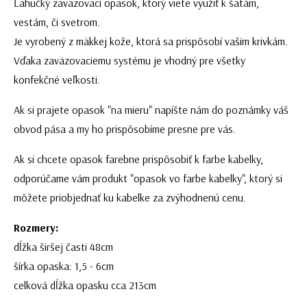
Ľahučký zaväzovací opasok, ktorý viete využiť k šatám,
vestám, či svetrom.
Je vyrobený z mäkkej kože, ktorá sa prispôsobí vašim krivkám.
Vďaka zaväzovaciemu systému je vhodný pre všetky
konfekčné veľkosti.
Ak si prajete opasok "na mieru" napíšte nám do poznámky váš
obvod pása a my ho prispôsobíme presne pre vás.
Ak si chcete opasok farebne prispôsobiť k farbe kabelky,
odporúčame vám produkt "opasok vo farbe kabelky", ktorý si
môžete priobjednať ku kabelke za zvýhodnenú cenu.
Rozmery:
dĺžka širšej časti 48cm
šírka opaska: 1,5 - 6cm
celková dĺžka opasku cca 213cm