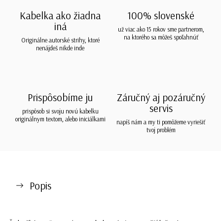
Kabelka ako žiadna
100% slovenské
iná
už viac ako 15 rokov sme partnerom,
na ktorého sa môžeš spoľahnúť
Originálne autorské strihy, ktoré
nenájdeš nikde inde
Prispôsobíme ju
Záručný aj pozáručný
servis
prispôsob si svoju novú kabelku
originálnym textom, alebo iniciálkami
napíš nám a my ti pomôžeme vyriešiť
tvoj problém
Popis