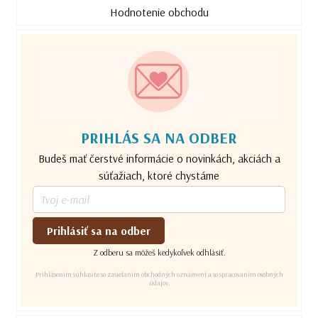
Hodnotenie obchodu
PRIHLÁS SA NA ODBER
Budeš mať čerstvé informácie o novinkách, akciách a
súťažiach, ktoré chystáme
Prihlásiť sa na odber
Z odberu sa môžeš kedykoľvek odhlásiť.
Prihlásením súhlasíte so zasielaním obchodných oznámení a so spracovaním osobných
údajov.