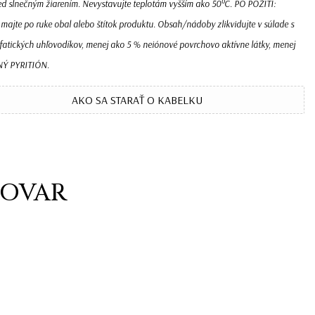
red slnečným žiarením. Nevystavujte teplotám vyšším ako 50°C. PO POŽITÍ:
e po ruke obal alebo štítok produktu. Obsah/nádoby zlikvidujte v súlade s
ifatických uhľovodíkov, menej ako 5 % neiónové povrchovo aktívne látky, menej
NÝ PYRITIÓN.
AKO SA STARAŤ O KABELKU
TOVAR