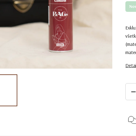
No
Exklu
všetk
(mate
mater
Detai