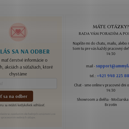
MÁTE OTÁZKY?
RADA VÁM PORADÍM A P
Napíšte mi do chatu, mailu, alebo 
Som tu pre vás každý pracovný de
LÁS SA NA ODBER
14:30
 mať čerstvé informácie o
support@ammyla
mail -
h, akciách a súťažiach, ktoré
chystáme
+421 948 223 8
tel.:
Chat - sme online v pracovné dni
14:30
iť sa na odber
Showroom a dielňa - Močiarska 
Brzotín
ru sa môžeš kedykoľvek odhlásiť.
lasíte so zasielaním obchodných oznámení a so
spracovaním osobných údajov.