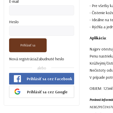
E-mail
- Pre všetky k
- Čistenie kož
- Ideálne na t
Heslo
- Rýchla a je
Aplikácia
:
Prihlásiť sa
Najprv otestuj
Penu nastrieka
Nová registrácia
Zabudnuté heslo
Krúživými/čis
alebo
Nečistoty ods
V prípade pot
Prihlásiť sa cez Facebook
OBJEM: 125ml
Prihlásiť sa cez Google
Povinná informá
NEBEZPEČENSTVO M