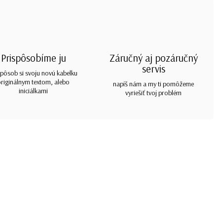
Prispôsobíme ju
Záručný aj pozáručný
servis
spôsob si svoju novú kabelku
originálnym textom, alebo
napíš nám a my ti pomôžeme
iniciálkami
vyriešiť tvoj problém