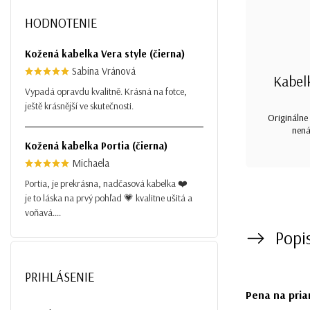
HODNOTENIE
Kožená kabelka Vera style (čierna)
Sabina Vránová
Kabel
Vypadá opravdu kvalitně. Krásná na fotce,
ještě krásnější ve skutečnosti.
Originálne 
nená
Kožená kabelka Portia (čierna)
Michaela
Portia, je prekrásna, nadčasová kabelka ❤️
je to láska na prvý pohľad 💗 kvalitne ušitá a
voňavá....
Popi
PRIHLÁSENIE
Pena na pria