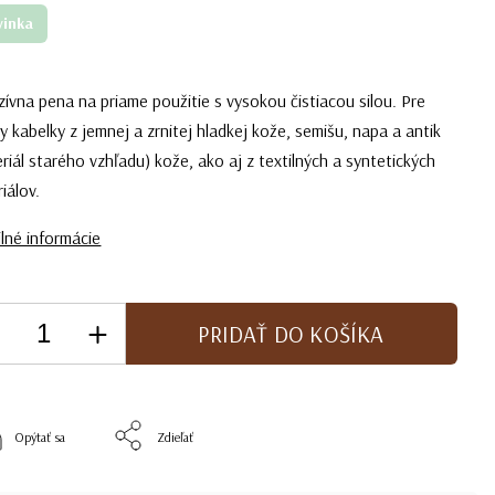
vinka
zívna pena na priame použitie s vysokou čistiacou silou. Pre
y kabelky z jemnej a zrnitej hladkej kože, semišu, napa a antik
riál starého vzhľadu) kože, ako aj z textilných a syntetických
iálov.
lné informácie
PRIDAŤ DO KOŠÍKA
Opýtať sa
Zdieľať