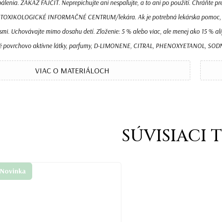
álenia. ZÁKAZ FAJČIŤ. Neprepichujte ani nespaľujte, a to ani po použití. Chráňte p
 TOXIKOLOGICKÉ INFORMAČNÉ CENTRUM/lekára. Ak je potrebná lekárska pomoc, majt
smi. Uchovávajte mimo dosahu detí. Zloženie: 5 % alebo viac, ale menej ako 15 % al
é povrchovo aktívne látky, parfumy, D-LIMONENE, CITRAL, PHENOXYETANOL, SOD
VIAC O MATERIÁLOCH
SÚVISIACI 
Novinka