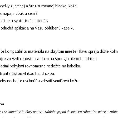
abelky z jemnej a štrukturovanej hladkej kože
e, napa, nubuk a semiš
extilné a syntetické materiály
dnoduchá aplikácia na Vašu obľúbenú kabelku
te kompatibilitu materiálu na skrytom mieste.Hlavu spreja držte kolm
jte zo vzdialenosti cca. 1 cm na špongiu alebo handričku
tiacimi pohybmi rovnomerne rozložte na kabelku.
tráňte čistou vlhkou handričkou.
reby nechajte uschnúť a zdrsniť semišovú kožu.
cia
imoriadne horľavý aerosól. Nádoba je pod tlakom: Pri zahriatí sa môže roztrhnúť