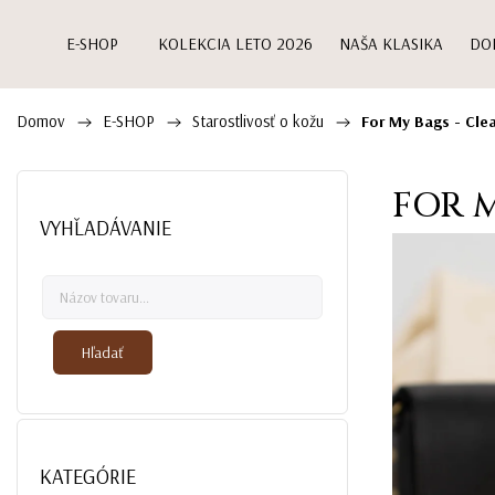
E-SHOP
KOLEKCIA LETO 2026
NAŠA KLASIKA
DO
Domov
E-SHOP
Starostlivosť o kožu
/
/
/
For My Bags - Cle
FOR M
VYHĽADÁVANIE
Hľadať
KATEGÓRIE