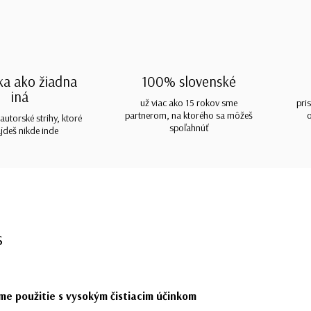
ka ako žiadna
100% slovenské
iná
už viac ako 15 rokov sme
pri
partnerom, na ktorého sa môžeš
autorské strihy, ktoré
spoľahnúť
jdeš nikde inde
s
me použitie s vysokým čistiacim účinkom