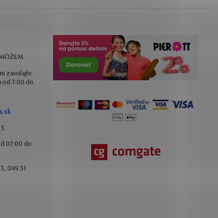
OMÔŽEM
mi zavolajte.
ň od 7:00 do
.sk
85
 od 07:00 do
3, 049 51