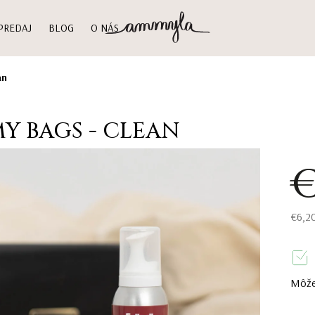
PREDAJ
BLOG
O NÁS
an
Y BAGS - CLEAN
€
€6,2
Môže