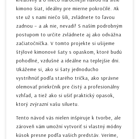
kimono šiat, ideálny pre mierne pokročilé. Ak
ste už s nami niečo šili, zvládnete to ľavou
zadnou – a ak nie, nevadí! S naším podrobným
postupom to určite zvládnete aj ako odvážna
začiatočníčka. V tomto projekte si ušijeme
štýlové kimonové šaty s opaskom, ktoré budú
pohodlné, vzdušné a ideálne na teplejšie dni.
Ukážeme si, ako si šaty jednoducho
vystrihnúť podľa starého trička, ako správne
olemovať priekrčník pre čistý a profesionálny
vzhľad, a tiež ako si ušiť praktický opasok,
ktorý zvýrazní vašu siluetu.
Tento návod vás nielen inšpiruje k tvorbe, ale
zároveň vám umožní vytvoriť si vlastný módny
kúsok presne podľa vašich predstáv. Veríme,