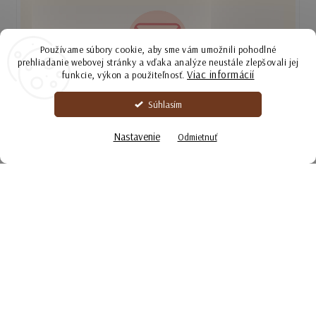
Používame súbory cookie, aby sme vám umožnili pohodlné
prehliadanie webovej stránky a vďaka analýze neustále zlepšovali jej
Viac informácií
funkcie, výkon a použiteľnosť.
PRIHLÁS SA NA ODBER
Súhlasím
Budeš mať čerstvé informácie o novinkách, akciách a
súťažiach, ktoré chystáme
Nastavenie
Odmietnuť
Prihlásiť sa na odber
Z odberu sa môžeš kedykoľvek odhlásiť.
Prihlásením súhlasíte so zasielaním obchodných oznámení a so spracovaním osobných
údajov.
MÁTE OTÁZKY?