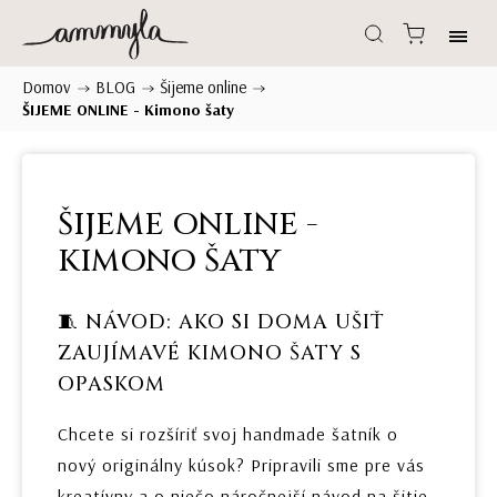
Domov
BLOG
Šijeme online
/
/
/
ŠIJEME ONLINE - Kimono šaty
ŠIJEME ONLINE -
KIMONO ŠATY
🧵 NÁVOD: AKO SI DOMA UŠIŤ
ZAUJÍMAVÉ KIMONO ŠATY S
OPASKOM
Chcete si rozšíriť svoj handmade šatník o
nový originálny kúsok? Pripravili sme pre vás
kreatívny a o niečo náročnejší návod na šitie