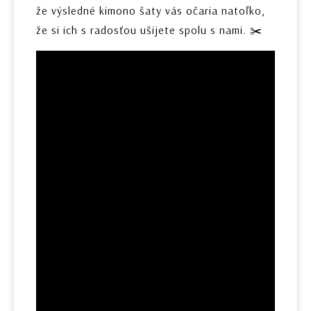
že výsledné kimono šaty vás očaria natoľko,
že si ich s radosťou ušijete spolu s nami. ✂️